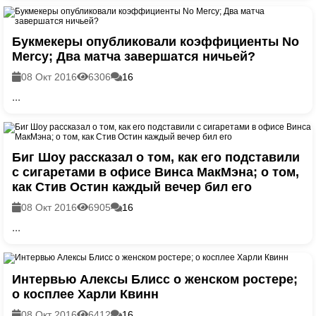
Букмекеры опубликовали коэффициенты No
Mercy; Два матча завершатся ничьей?
08 Окт 2016
6306
16
...
Биг Шоу рассказал о том, как его подставили
с сигаретами в офисе Винса МакМэна; о том,
как Стив Остин каждый вечер бил его
08 Окт 2016
6905
16
...
Интервью Алексы Блисс о женском ростере;
о косплее Харли Квинн
08 Окт 2016
6412
16