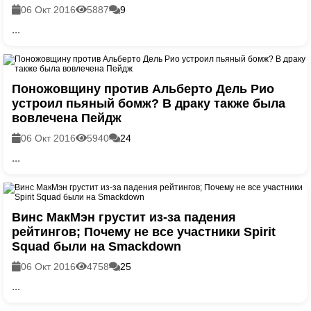
06 Окт 2016
5887
9
...
Поножовщину против Альберто Дель Рио
устроил пьяный бомж? В драку также была
вовлечена Пейдж
06 Окт 2016
5940
24
...
Винс МакМэн грустит из-за падения
рейтингов; Почему не все участники Spirit
Squad были на Smackdown
06 Окт 2016
4758
25
...