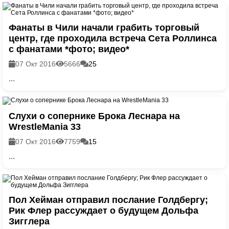
Фанаты в Чили начали грабить торговый
центр, где проходила встреча Сета Роллинса
с фанатами *фото; видео*
07 Окт 2016
5666
25
...
Слухи о сопернике Брока Леснара на
WrestleMania 33
07 Окт 2016
7759
15
...
Пол Хейман отправил послание Голдбергу;
Рик Флер рассуждает о будущем Дольфа
Зигглера