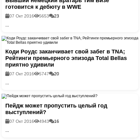
Бывший немецкий вратарь Тим Визе
готовится к дебюту в WWE
07 Окт 2016
5653
23
...
Коди Роудс заканчивает свой забег в TNA;
Рейтинги премьерного эпизода Total Bellas
приятно удивили
07 Окт 2016
5747
20
...
Пейдж может пропустить целый год
выступлений?
07 Окт 2016
4943
16
...