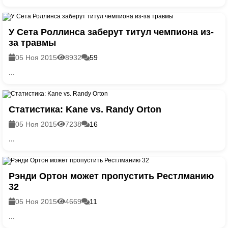
У Сета Роллинса заберут титул чемпиона из-
за травмы
05 Ноя 2015
8932
59
...
Статистика: Kane vs. Randy Orton
05 Ноя 2015
7238
16
...
Рэнди Ортон может пропустить Рестлманию
32
05 Ноя 2015
4669
11
...