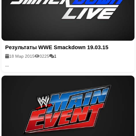
Результаты WWE Smackdown 19.03.15
18 Мар 2015
3225
1
...