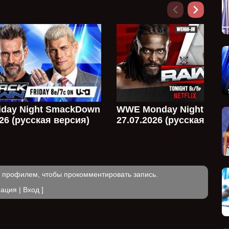
day Night SmackDown
WWE Monday Night Raw
026 (русская версия)
27.07.2026 (русская верс
м профилем, чтобы прокомментировать запись.
рация
|
Вход
]