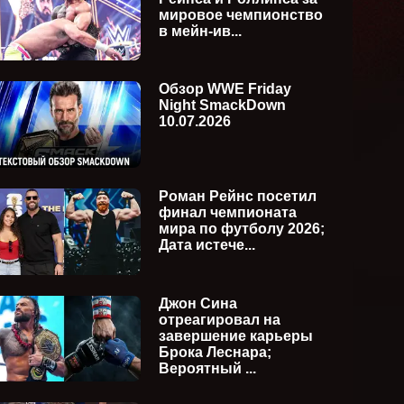
мировое чемпионство
в мейн-ив...
Обзор WWE Friday
Night SmackDown
10.07.2026
WWE Friday Night SmackDown
WWE Su
Роман Рейнс посетил
ия)
24.07.2026 (русская версия)
(русска
финал чемпионата
мира по футболу 2026;
Дата истече...
Джон Сина
отреагировал на
завершение карьеры
Брока Леснара;
Вероятный ...