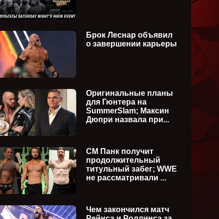
Брок Леснар объявил
о завершении карьеры
Оригинальные планы
для Гюнтера на
SummerSlam; Максин
Дюпри назвала при...
СМ Панк получит
продолжительный
титульный забег; WWE
не рассматривали ...
Чем закончился матч
Рейнса и Роллинса за