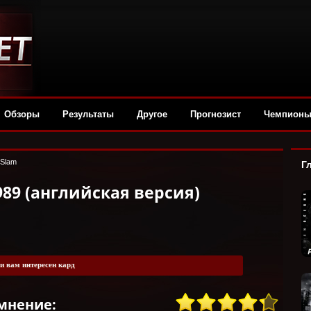
Обзоры
Результаты
Другое
Прогнозист
Чемпион
Slam
Г
9 (английская версия)
и вам интересен кард
мнение: