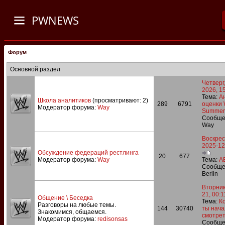
PWNEWS
Форум
Основной раздел
Четверг,
2026, 1
Тема:
А
Школа аналитиков
(просматривают: 2)
289
6791
оценки
Модератор форума:
Way
SummerS
Сообще
Way
Воскрес
2025-12
Обсуждение федераций рестлинга
20
677
Модератор форума:
Way
Тема:
A
Сообще
Berlin
Вторник
21, 00:1
Общение \ Беседка
Тема:
Ко
Разговоры на любые темы.
144
30740
ты нача
Знакомимся, общаемся.
смотрет.
Модератор форума:
redisonsas
Сообще