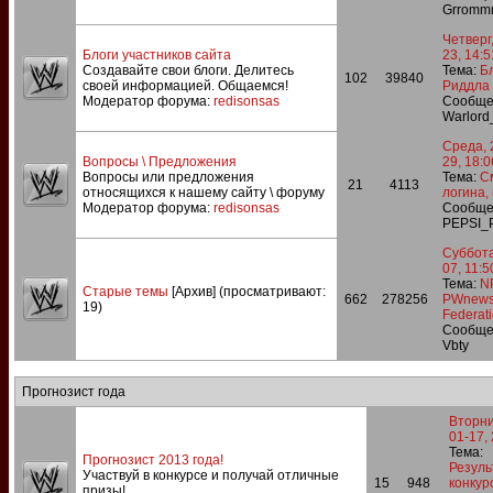
Grrom
Четверг
Блоги участников сайта
23, 14:5
Создавайте свои блоги. Делитесь
Тема:
Б
102
39840
своей информацией. Общаемся!
Риддла
Модератор форума:
redisonsas
Сообще
Warlor
Среда, 
Вопросы \ Предложения
29, 18:0
Вопросы или предложения
Тема:
С
21
4113
относящихся к нашему сайту \ форуму
логина,
Модератор форума:
redisonsas
Сообще
PEPSI_
Суббота
07, 11:5
Тема:
N
Старые темы
[Архив]
(просматривают:
662
278256
PWnew
19)
Federati
Сообще
Vbty
Прогнозист года
Вторни
01-17,
Тема:
Прогнозист 2013 года!
Резуль
Участвуй в конкурсе и получай отличные
15
948
конкур
призы!