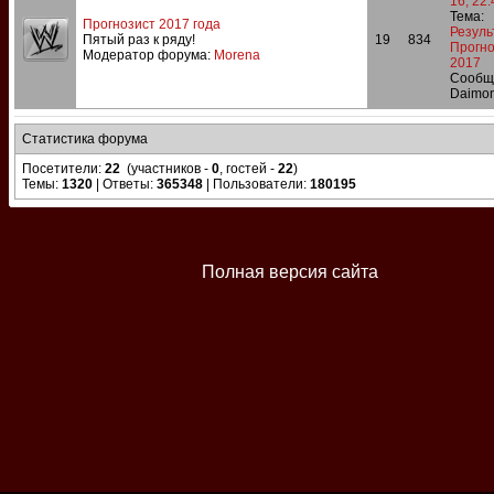
16, 22:
Тема:
Прогнозист 2017 года
Резуль
Пятый раз к ряду!
19
834
Прогно
Модератор форума:
Morena
2017
Сообщ
Daimon
Статистика форума
Посетители:
22
(участников -
0
, гостей -
22
)
Темы:
1320
| Ответы:
365348
| Пользователи:
180195
Полная версия сайта