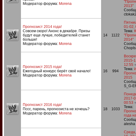
"Прогн
Модератор форума:
Morena
2013"
Сообщ
ctokak
Пятниц
Прогнозист 2014 года!
01-02,
Совсем скоро! Анонс в декабре. Призы
Тема:
будут еще лучше, победителей станет
14
1122
"Прогн
больше!
2014"
Модератор форума:
Morena
Сообщ
ChopIs
Воскре
2015-1
12:55
Прогнозист 2015 года!
Тема:
Ежегодный конкурс берёт своё начало!
16
994
Прогно
Модератор форума:
Morena
2015
Сообщ
S_G-Ef
Понеде
2017-0
00:53
Прогнозист 2016 года!
Тема:
Пссс, парень, прогнозиста не хочешь?
18
1033
Прогно
Модератор форума:
Morena
года на
Сообщ
alesha
Среда,