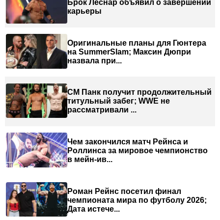
Брок Леснар объявил о завершении
карьеры
Оригинальные планы для Гюнтера
на SummerSlam; Максин Дюпри
назвала при...
СМ Панк получит продолжительный
титульный забег; WWE не
рассматривали ...
Чем закончился матч Рейнса и
Роллинса за мировое чемпионство
в мейн-ив...
Роман Рейнс посетил финал
чемпионата мира по футболу 2026;
Дата истече...