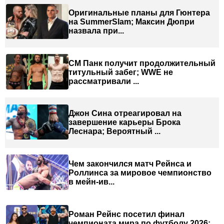
Оригинальные планы для Гюнтера
на SummerSlam; Максин Дюпри
назвала при...
СМ Панк получит продолжительный
титульный забег; WWE не
рассматривали ...
Джон Сина отреагировал на
завершение карьеры Брока
Леснара; Вероятный ...
Чем закончился матч Рейнса и
Роллинса за мировое чемпионство
в мейн-ив...
Роман Рейнс посетил финал
чемпионата мира по футболу 2026;