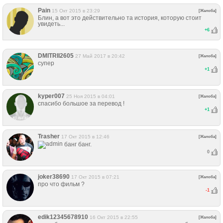
Pain
15 Окт 2015 в 23:29
[Жалоба]
Блин, а вот это действительно та история, которую стоит
увидеть...
+
6
DMITRII2605
27 Май 2017 в 20:42
[Жалоба]
супер
+
1
kyper007
25 Ноя 2015 в 04:01
[Жалоба]
спасибо большое за перевод !
+
1
Trasher
17 Окт 2015 в 12:46
[Жалоба]
банг банг.
0
joker38690
17 Окт 2015 в 07:21
[Жалоба]
про что фильм ?
-1
edik12345678910
16 Окт 2015 в 22:55
[Жалоба]