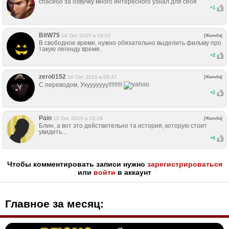
спасибо за озвучку много интересного узнал для себя
+
1
BitW75
16 Окт 2015 в 09:01
[Жалоба]
В свободное время, нужно обязательно выделить фильму про
такую легенду время.
+
2
zero0152
16 Окт 2015 в 08:47
[Жалоба]
С переводом, Ухууууууу!!!!!!!!!
+
2
Pain
15 Окт 2015 в 23:29
[Жалоба]
Блин, а вот это действительно та история, которую стоит
увидеть...
+
6
Чтобы комментировать записи нужно
зарегистрироваться
или
войти
в аккаунт
Главное за месяц: