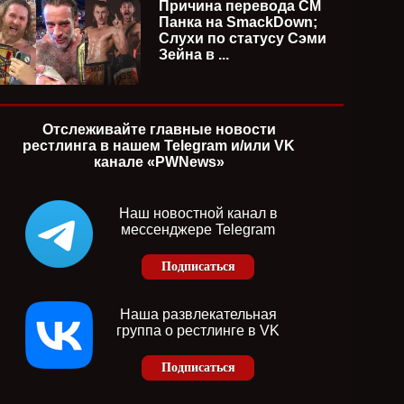
ия)
24.07.2026 (русская версия)
(русска
Причина перевода СМ
Панка на SmackDown;
Слухи по статусу Сэми
Зейна в ...
Отслеживайте главные новости
рестлинга в нашем Telegram и/или VK
канале «PWNews»
Наш новостной канал в
мессенджере Telegram
Подписаться
Наша развлекательная
группа о рестлинге в VK
Подписаться