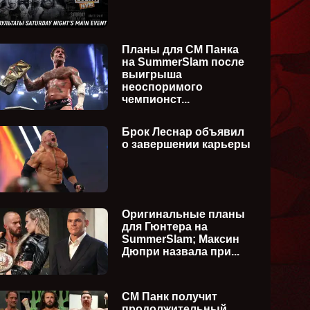
Планы для СМ Панка
на SummerSlam после
выигрыша
неоспоримого
чемпионст...
Брок Леснар объявил
о завершении карьеры
Оригинальные планы
для Гюнтера на
SummerSlam; Максин
Дюпри назвала при...
СМ Панк получит
продолжительный