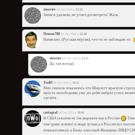
zinoviev
04 Окт 2016 в
23:30
Записи удалили, не успел досмотреть! Жаль...
Demon780
04 Окт 2016 в
22:08
Написано, (Русская версия), что-то не наблюдаю её..
zinoviev
04 Окт 2016 в
23:31
Да, так всегда)
Troll3
04 Окт 2016 в
19:52
Мне сначала показалось что Шарлотт красную стрелу
просто непобедимы уже ,их рейн набрал успех можн
сделать
cartograf
04 Окт 2016 в
18:41
В США сексизм не так выражен как в России
Таки
там трава зеленее и люди лучше,а в России все пого
показателям,ну а Бэнкс классный Женщина ЛИЦО 