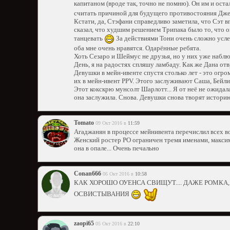
капитаном (вроде так, точно не помню). Он им и ост
считать причиной для будущего противостояния Дже
Кстати, да, Стэфани справедливо заметила, что Сэт в
сказал, что худшим решением Трипака было то, что о
танцевать
За действиями Тони очень сложно услед
оба мне очень нравятся. Одарённые ребята.
Хоть Сезаро и Шеймус не друзья, но у них уже набл
День, я на радостях спляшу ламбаду. Как же Дана отв
Девушки в мейн-ивенте спустя столько лет - это огр
их в мейн-ивент PPV. Этого заслуживают Саша, Бейли
Этот кокскрю мунсолт Шарлотт... Я от неё не ожида
она заслужила. Снова. Девушки снова творят историю
Tomato
09 Окт 2016 в
11:59
Агаджанян в процессе мейнивента перечислил всех во
Женский ростер РО ограничен тремя именами, максим
она в опале... Очень печально
Conan666
06 Окт 2016 в
10:58
КАК ХОРОШО ОУЕНСА СВИЩУТ.... ДАЖЕ РОМКА,
ОСВИСТЫВАНИЯ
zaopi65
05 Окт 2016 в
22:10