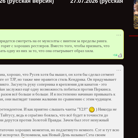
026 (русская версия)
27.07.2026 (русская верс
⋯
 придется смотреть на ее мунсолты с винтом за пределы ринга.
 горят с хороших рестлеров. Вместо того, чтобы признать, что
ть одну из них за то, что она отыгрывает образ хила.
+
14
⋯
ана, хорошо, что Русев хотя бы вышел, он хотя бы сделал сегмент
ге от TJP, но также мне нравится стиль Кендрика. Он придумывает
никто. Засунуть руку соперника в крепления для канатов - это
райан заслужил ещё одну возможность побиться против Перкинса.
разом всё больше и больше. И я постепенно начинаю привыкать к
ан, они выглядят такими жалкими по сравнению с этим чудищем.
претендентом. И как приятно слышать чанты "Y2J!"
) Никогда не
Тайтусу, ведь я серьёзно боялась, что всё будет в точности до
 они дерутся против Золотой Правды. Зачем был этот ненужный
таточно хороших моментов, но подзатянуто немного. Сэт и тут всю
сё испортил. Вспомнила, как Новый День называл Сэта своим