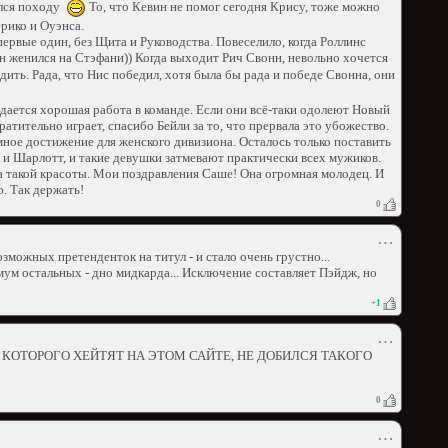
ался походу
То, что Кевин не помог сегодня Крису, тоже можно
рико и Оуэнса.
первые один, без Щита и Руководства. Повеселило, когда Роллинс
н женился на Стэфани)) Когда выходит Рич Свонн, невольно хочется
ить. Рада, что Нис победил, хотя была бы рада и победе Свонна, они
юдается хорошая работа в команде. Если они всё-таки одолеют Новый
ратительно играет, спасибо Бейли за то, что прервала это убожество.
омное достижение для женского дивизиона. Осталось только поставить
 и Шарлотт, и такие девушки затмевают практически всех мужиков.
ла такой красоты. Мои поздравления Саше! Она огромная молодец. И
. Так держать!
0
⋯
зможных претенденток на титул - и стало очень грустно...
ум остальных - дно мидкарда... Исключение составляет Пэйдж, но
+
1
⋯
 КОТОРОГО ХЕЙТЯТ НА ЭТОМ САЙТЕ, НЕ ДОБИЛСЯ ТАКОГО
0
⋯