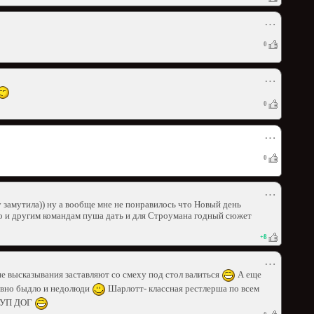
⋯
0
⋯
0
⋯
0
⋯
 замутила)) ну а вообще мне не понравилось что Новый день
о и другим командам пуша дать и для Строумана годный сюжет
+
8
⋯
е высказывания заставляют со смеху под стол валиться
А еще
ловно быдло и недолюди
Шарлотт- классная рестлерша по всем
СНУП ДОГ