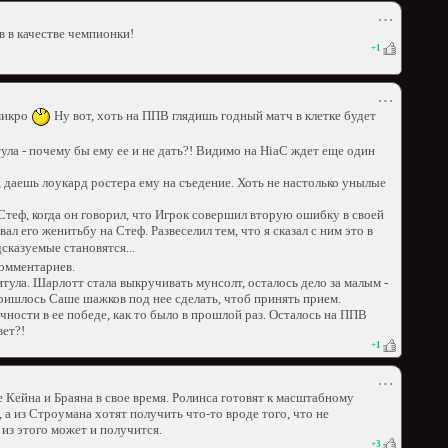
⋯
в в качестве чемпионки!
+
1
⋯
 микро
Ну вот, хоть на ППВ глядишь годный матч в клетке будет
ула - почему бы ему ее и не дать?! Видимо на HiaC ждет еще один
, даешь лоукард ростера ему на съедение. Хоть не настолько унылые
Стеф, когда он говорил, что Игрок совершил вторую ошибку в своей
ал его женитьбу на Стеф. Развеселил тем, что я сказал с ним это в
сказуемые становятся...
комментариев.
итула. Шарлотт стала выкручивать мунсолт, осталось дело за малым -
пришлось Саше шажков под нее сделать, чтоб принять прием.
ичности в ее победе, как то было в прошлой раз. Осталось на ППВ
вет?!
+
1
⋯
 Кейна и Браяна в свое время. Ролинса готовят к масштабному
 а из Строумана хотят получить что-то вроде того, что не
 из этого может и получится.
+
3