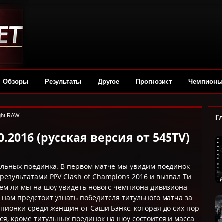
Обзоры
Результаты
Другое
Прогнозист
Чемпион
ght RAW
Г
.2016 (русская версия от 545TV)
ульных поединка. В первом матче мы увидим поединок
результатами PPV Clash of Champions 2016 и вызвал Ти
еем ли мы на шоу увидеть нового чемпиона дивизиона
 нам предстоит узнать победителя титульного матча за
пионки среди женщин от Саши Бэнкс, которая до сих пор
ся, кроме титульных поединок на шоу состоится и масса