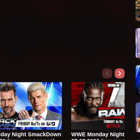
day Night SmackDown
WWE Monday Night Raw