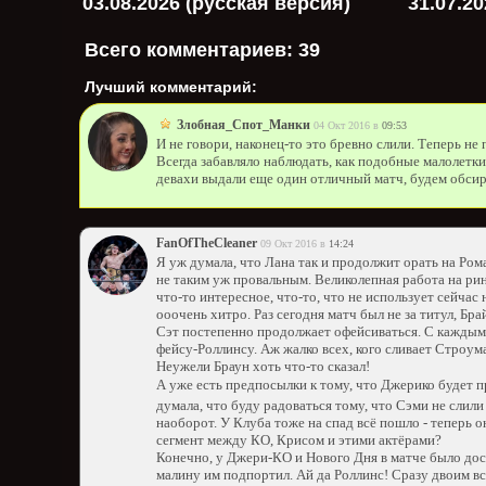
03.08.2026 (русская версия)
31.07.2
Всего комментариев:
39
Лучший комментарий:
Злобная_Спот_Манки
04 Окт 2016 в
09:53
И не говори, наконец-то это бревно слили. Теперь не
Всегда забавляло наблюдать, как подобные малолетки
девахи выдали еще один отличный матч, будем обсира
FanOfTheCleaner
09 Окт 2016 в
14:24
Я уж думала, что Лана так и продолжит орать на Ром
не таким уж провальным. Великолепная работа на рин
что-то интересное, что-то, что не использует сейчас 
ооочень хитро. Раз сегодня матч был не за титул, Б
Сэт постепенно продолжает офейсиваться. С каждым 
фейсу-Роллинсу. Аж жалко всех, кого сливает Строум
Неужели Браун хоть что-то сказал!
А уже есть предпосылки к тому, что Джерико будет 
думала, что буду радоваться тому, что Сэми не слили 
наоборот. У Клуба тоже на спад всё пошло - теперь
сегмент между КО, Крисом и этими актёрами?
Конечно, у Джери-КО и Нового Дня в матче было дос
малину им подпортил. Ай да Роллинс! Сразу двоим в