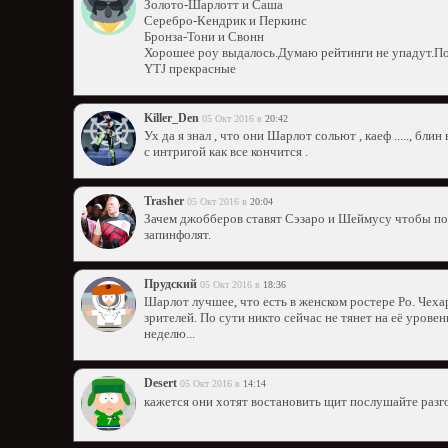
Золото-Шарлотт и Саша
Серебро-Кендрик и Перкинс
Бронза-Тони и Свонн
Хорошее роу выдалось.Думаю рейтинги не упадут.Пол
YTJ прекрасные
Killer_Den
05 Окт 2016 в
20:42
Ух да я знал , что они Шарлот сольют , каеф ....., бли
с интригой как все кончится .
Trasher
05 Окт 2016 в
20:04
Зачем джобберов ставят Сэзаро и Шеймусу чтобы пос
запинфолят.
Прудский
05 Окт 2016 в
18:36
Шарлот лучшее, что есть в женском ростере Ро. Чех
зрителей. По сути никто сейчас не тянет на её урове
неделю...
Desert
05 Окт 2016 в
14:14
кажется они хотят востановить щит послушайте разг