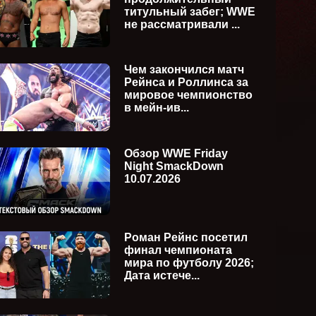
титульный забег; WWE
не рассматривали ...
Чем закончился матч
Рейнса и Роллинса за
мировое чемпионство
в мейн-ив...
Обзор WWE Friday
Night SmackDown
10.07.2026
Роман Рейнс посетил
финал чемпионата
мира по футболу 2026;
Дата истече...
WWE Friday Night SmackDown
WWE Su