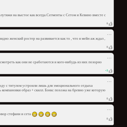
утяжи на выстое как всегда.Сегменты с Сетом и Кевино вместе с
0
⋯
н видно женский ростер на развивается как то , что я мейн аж ждал ,
0
⋯
мотреть как они не сработаются и кого-нибудь из них позорно
+
3
⋯
арду с титулом устроили лишь для эмоционального отдыха
нь компановки образ + скилл. Бэнкс похожа на бревно уже которую
0
⋯
овор стефани и сета
0