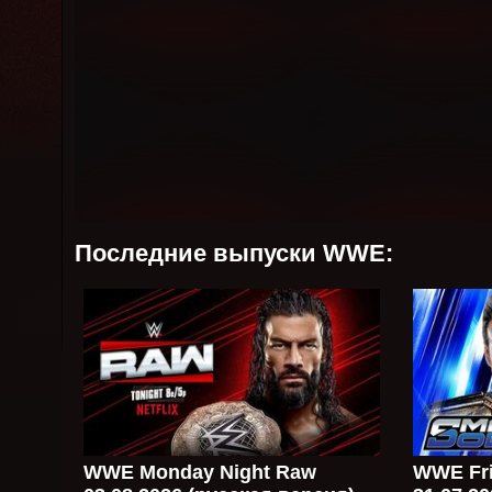
Последние выпуски WWE:
WWE Monday Night Raw
WWE Fri