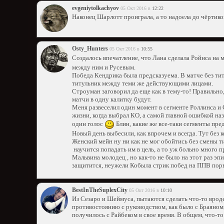
evgeniytolkachyov
05 Окт 2016 в
12:22
Наконец Шарлотт проиграла, а то надоела до чёртико
Osty_Hunters
05 Окт 2016 в
10:55
Создалось впечатление, что Лана сделала Ройнса на
между ним и Русевым.
Победа Кендрика была предсказуема. В матче без тит
титульник между теми же действующими лицами.
Строуман заговорил да еще как в тему-то! Правильно
матчи в одну калитку будут.
Меня развеселил один момент в сегменте Роллинса и 
жизни, когда выбрал КО, а самой главной ошибкой назв
один голос
Блин, какие же все-таки сегменты пред
Новый день выбесили, как впрочем и всегда. Тут без 
Женский мейн ну ни как не мог обойтись без смены т
научится попадать им в цель, а то уж больно много 
Мальвина молодец , но как-то не было на этот раз эп
защитится, неужели Кобыла стрик побед на ППВ пор
BestInTheSuplexCity
05 Окт 2016 в
10:10
Из Сезаро и Шеймуса, пытаются сделать что-то вроде
противостоянию с руководством, как было с Браяном,
получилось с Райбеком в свое время. В общем, что-то