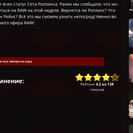
е ясен статус Сета Роллинса. Ранее мы сообщали, что экс-
ься на RAW на этой неделе. Вернется ли Роллинс? Что
ан Рейнс? Всё это мы сможем узнать непосредственно во
мого эфира RAW!
и вам интересен кард
мнение:
Рейтинг
4.2
из
138
голосов