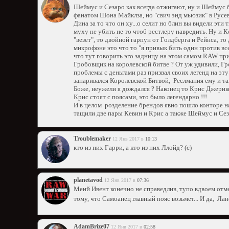
Шеймус и Сезаро как всегда отжигают, ну и Шеймус б
фанатом Шона Майклза, но "свич энд мьюзик" в Русе
Дина за то что он ху...о селит но блин вы видели эт
муху не убить не то чтоб рестлеру навредить. Ну и 
"везет", то двойной гарпун от Голдберга и Рейнса, то
микрофоне это что то "я привык бить один против в
что тут говорить эго задницу на этом самом RAW прик
Гробовщик на королевской битве ? От уж удивили, Гр
проблемы с деньгами раз призвал своих легенд на эту
запаривался Королевской Битвой, Реслмания ему и та
Боже, неужели я дождался ? Наконец то Крис Джерико
Крис стоят с поясами, это было легендарно !!!
И в целом розделение брендов явно пошло конторе на
тащили две пары Кевин и Крис а также Шеймус и Сеза
Troublemaker
12 Янв 2017 в
10:13
кто из них Гарри, а кто из них Ллойд? (с)
planetavod
12 Янв 2017 в
07:36
Менй Ивент конечно не справедлив, тупо вдвоем отмет
тому, что Самоанец главный пояс возьмет... И да, Ла
AdamBrize07
12 Янв 2017 в
02:58