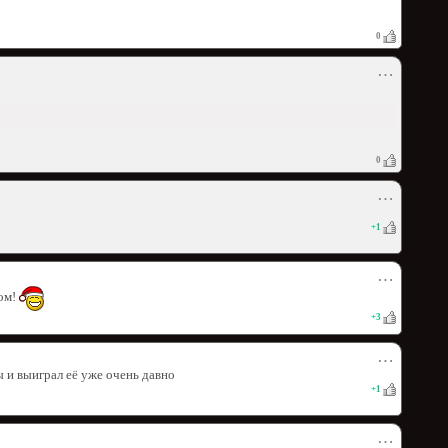
0
⋯
0
⋯
+
1
⋯
ом!
+
3
⋯
 и выиграл её уже очень давно
+
1
⋯