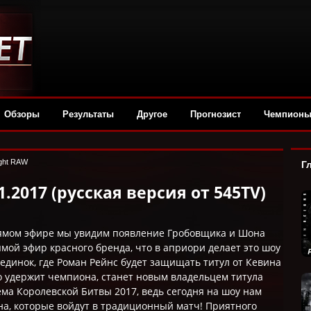
Обзоры
Результаты
Другое
Прогнозист
Чемпион
ght RAW
Г
.2017 (русская версия от 545TV)
прямом эфире мы увидим появление Гробовщика и Шона
ой эфир красного бренда, что в априори делает это шоу
единок, где Роман Рейнс будет защищать титул от Кевина
то удержит чемпиона, станет новым владельцем титула
ма Королевской Битвы 2017, ведь сегодня на шоу нам
на, которые войдут в традиционный матч! Приятного