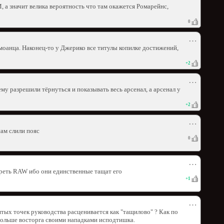
, а значит велика вероятность что там окажется Ромарейнс,
0
⋯
оанца. Наконец-то у Джерико все титулы копилке достижений,
+
2
⋯
у разрешили тёрнуться и показывать весь арсенал, а арсенал у
+
2
⋯
ам слили пояс
0
⋯
треть RAW ибо они единственные тащат его
+
1
⋯
тых точек руководства расценивается как "тащилово" ? Как по
больше восторга своими нападками исподтишка.