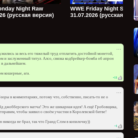
nday Night Raw
WWE Friday Night Smac
026 (русская версия)
31.07.2026 (русская верс
⋯
ужились за весь его тяжелый труд отплатить достойной монетой,
м и заслуженный титул. Алсо, связка кодбрейкер-бомба об апрон
 в дальнейшем.
м кошерные, ага.
+
11
⋯
зоры в комментариях, потому что, собственно, писать-то не о
айд джобберского матча! Это же шикарная идея! А ещё Гробовщика,
равим, чтобы заявил о своём участии в Королевской битве!
никогда не брал, так что Гранд Слэм в копилочку))
+
1
⋯