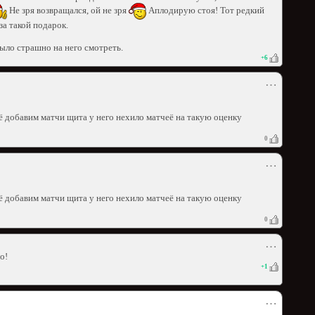
Не зря возвращался, ой не зря
Аплодирую стоя! Тот редкий
а такой подарок.
ыло страшно на него смотреть.
+
6
⋯
щё добавим матчи щита у него нехило матчеё на такую оценку
0
⋯
щё добавим матчи щита у него нехило матчеё на такую оценку
0
⋯
о!
+
1
⋯