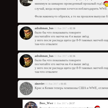
минимум за шикарно проведенный прошлый год!
случай, когда искрении хочется поблагодарить WWE з
Фоли наконец-то обрился, а то на прошлом выпуске б
adrahman_bas
11 Янв 2017 в
02:38
было бы что показывать говорите
посчитайте его матчи на 4 и выше звёзд
у него после распада щита где 8-9 таковых матчей е
так-что отвалите
adrahman_bas
11 Янв 2017 в
02:36
было бы что показывать говорите
посчитайте его матчи на 4 и выше звёзд
у него после распада щита где 8-9 таковых матчей е
так-что отвалите
zinoviev
11 Янв 2017 в
01:05
Крис и Кевин теперь чемпионы США и WWE, отличн
Boss_Wwe
11 Янв 2017 в
20:37