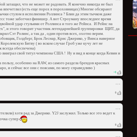
ой затащил, что не может не радовать. Я конечно никогда не был
ва впечетлил (есть еще порох в пороховницах) Многие обсирают
и тычки стулом в исполнении Роллинса ? Блин да этим тычком даже
Кесс тоже заботчил финишер. А вот Строуману впоследнее время
 двойной удар стульями от Роллинса и того же Рейнса. И Рейнс на
сех", и этого говорит участник легендарнейшей группировки ЩИТ, да
рил Сэт Ролинс, а так да , один против всех, охотно верим.
обовщик, Голдберг, Брок Леснар, Крис Джерико, у Винса наверное
 Королевскую Битву ( во вском случае Гроб уже кучу лет не
к всегда обеспечена)
 вииграл свой титул чемпиона США ! Ну и вид в конце когда Кевин и
 пользу, особенно на RAW, из самого раздела брендов красных
ро, и сейчас все они с поясами, по моеу справедливо )
+
1
⋯
0
⋯
елили) хотя рад за Джерико. Y2J заслужил. Только все это ведет к
ночка супер
0
⋯