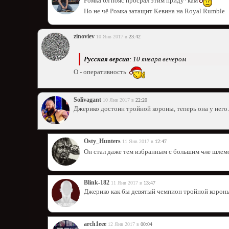
Ромка бл пояс просрал этим приду*кам
Но не чё Ромка затащит Кевина на Royal Rumble
zinoviev
10 Янв 2017 в
23:42
Русская версия
: 10 января вечером
О - оперативность
Solivagant
10 Янв 2017 в
22:20
Джерико достоин тройной короны, теперь она у него.
Osty_Hunters
11 Янв 2017 в
12:47
Он стал даже тем избранным с большим
чле
шлем
Blink-182
11 Янв 2017 в
13:47
Джерико как бы девятый чемпион тройной короны
arch1eee
12 Янв 2017 в
00:04