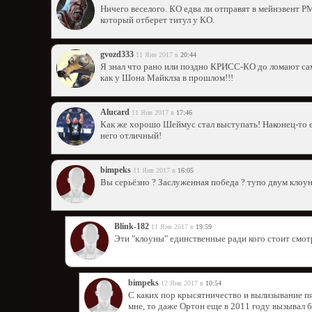
Ничего веселого. КО едва ли отправят в мейнэвент РМ
который отберет титул у КО.
gvozd333
11 Янв 2017 в
20:44
Я знал что рано или поздно КРИСС-КО до ломают сам
как у Шона Майклза в прошлом!!!
Alucard
11 Янв 2017 в
17:46
Как же хорошо Шеймус стал выступать! Наконец-то ем
него отличный!
bimpeks
11 Янв 2017 в
16:05
Вы серьёзно ? Заслуженная победа ? тупо двум клоун
Blink-182
11 Янв 2017 в
19:59
Эти "клоуны" единственные ради кого стоит смо
bimpeks
12 Янв 2017 в
10:54
С каких пор крысятничество и вылизывание пя
мне, то даже Ортон еще в 2011 году вызывал 