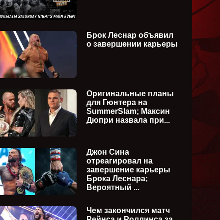
Брок Леснар объявил
о завершении карьеры
Оригинальные планы
для Гюнтера на
SummerSlam; Максин
Дюпри назвала при...
Джон Сина
отреагировал на
завершение карьеры
Брока Леснара;
Вероятный ...
Чем закончился матч
Рейнса и Роллинса за