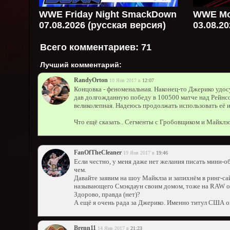
WWE Friday Night SmackDown
WWE Mo
07.08.2026 (русская версия)
03.08.2
Всего комментариев:
71
Лучший комментарий:
RandyОrton
10 Янв 2017 в
12:07
Концовка - феноменальная. Наконец-то Джерико удос
дав долгожданную победу в 100500 матче над Рейнсо
великолепная. Надеюсь продолжать использовать её и
Что ещё сказать.. Сегменты с Гробовщиком и Майклзо
FanOfTheCleaner
19 Янв 2017 в
19:46
Если честно, у меня даже нет желания писать мини-об
чем.
Давайте заявим на шоу Майклза и запихнём в ринг-с
называющего Смэкдаун своим домом, тоже на RAW отп
Здорово, правда (нет)?
А ещё я очень рада за Джерико. Именно титул США он 
Brenn11
14 Янв 2017 в
21:23