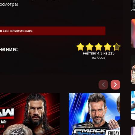
осмотра!
и вам интересен кард
нение:
Рейтинг
4.3
из
215
голосов