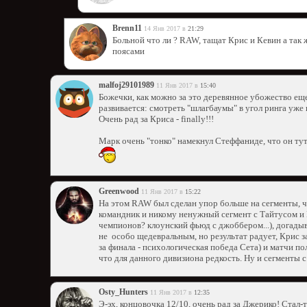
Brenn11
14 Янв 2017 в
21:29
Больной что ли ? RAW, тащат Крис и Кевин а так ж
поясами
malfoj29101989
11 Янв 2017 в
15:40
Божечки, как можно за это деревянное убожество еще 
развивается: смотреть "шлагбаумы" в угол ринга уже 
Очень рад за Криса - finally!!!
Марк очень "тонко" намекнул Стеффаниде, что он тут н
Greenwood
11 Янв 2017 в
15:22
На этом RAW был сделан упор больше на сегменты, ч
командник и никому ненужный сегмент с Тайтусом и
чемпионов? клоунский фьюд с джоббером...), догадыв
не особо щедевральным, но результат радует, Крис з
за финала - психологическая победа Сета) и матчи п
что для данного дивизиона редкость. Ну и сегменты 
Osty_Hunters
11 Янв 2017 в
12:35
Э-эх, концовочка 12/10, очень рад за Джерико! Стал