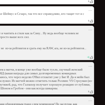
0
⋯
е Шеймус и Сезаро, так что все справедливо, кто тащит тот и с
0
⋯
и чантить в стиле как за Сину... Ну ведь вообще человек не
просто выше всех сил.
е из-за рейтингов и срать ему на RAW, ага, не из-за рейтингов...
+
2
⋯
ем а матчи, в конце уже вообще было тухло, скучный женский
 НД (какая награда для самых долговременных командных
аюсь, что через неделю О'Нил отхватит уже у Биг И. Да и мейн был
аслужил. Из матчей можно отметить только Роллинс VS Строуман (из-
олутяжей, рад, что Галлахер получает хорошую реакцию от публики,
с Шоном и Гробом - они как всегда шикарны.
0
⋯
-таки обновленным гранд слем чемпионом! По заслугам, как