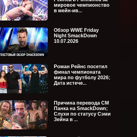
мировое чемпионство
kDown
WWE Monday Night Raw
WWE Fr
в мейн-ив...
ия)
27.07.2026 (русская версия)
24.07.2
Обзор WWE Friday
Night SmackDown
10.07.2026
Роман Рейнс посетил
финал чемпионата
мира по футболу 2026;
Дата истече...
Причина перевода СМ
Панка на SmackDown;
Слухи по статусу Сэми
Зейна в ...