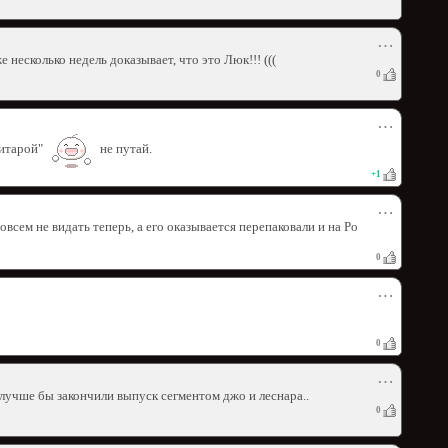
⋯
несколько недель доказывает, что это Люк!!! (((
0
⋯
 гитарой"
не путай.
+
1
⋯
всем не видать теперь, а его оказывается перепаковали и на Ро
0
⋯
0
⋯
лучше бы закончили выпуск сегментом джо и леснара..
0