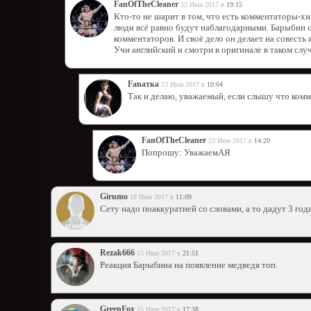
FanOfTheCleaner
22 Июн 2017 в
19:15
Кто-то не шарит в том, что есть комментаторы-хи
люди всё равно будут наблагодарными. Барыбин с
комментаторов. И своё дело он делает на совесть 
Учи английский и смотри в оригинале в таком слу
Fanатка
23 Июн 2017 в
10:04
Так и делаю, уважаемый, если слышу что комм
FanOfTheCleaner
23 Июн 2017 в
14:20
Попрошу: УважаемАЯ
Girumo
19 Июн 2017 в
11:09
Сету надо поаккуратней со словами, а то дадут 3 го
Rezak666
15 Июн 2017 в
21:51
Реакция Барыбина на появление медведя топ.
GreenFox
15 Июн 2017 в
17:38