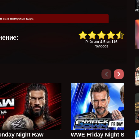
и вам интересен кард
нение:
Рейтинг
4.5
из
116
голосов
nday Night Raw
WWE Friday Night Smac