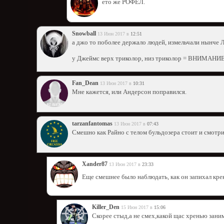
ето же РОФЕЛ.
Snowball
13 Июн 2017 в
12:51
а джо то поболее держало людей, измельчали нынче 
у Джеймс верх триколор, низ триколор = ВНИМАНИЕ
Fan_Dean
13 Июн 2017 в
10:31
Мне кажется, или Андерсон поправился.
tarzanfantomas
13 Июн 2017 в
07:43
Смешно как Райно с телом бульдозера стоит и смотр
Xander87
13 Июн 2017 в
23:33
Еще смешнее было наблюдать, как он запихал кре
Killer_Den
15 Июн 2017 в
15:06
Скорее стыд,а не смех,какой щас хренью зани