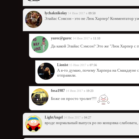
lychaknikolay
14 Июн 2017 в
09:50
Элайас Сэмсон - это не Люк Харпер! Комментатор уже 
yurec@gurec
14 Июн 2017 в
11:10
Да какой Элайас Сэмсон? Это же "Люк Харпер с
Lionist
15 Июн 2017 в
07:56
А я-то думаю, почему Харпера на Смакдауне со
отправили.
fosa1987
14 Июн 2017 в
19:23
Боже он просто тролит!!!!
LightAngel
14 Июн 2017 в
04:27
вроде нормальный выпуск ро но концовка слабовата, 