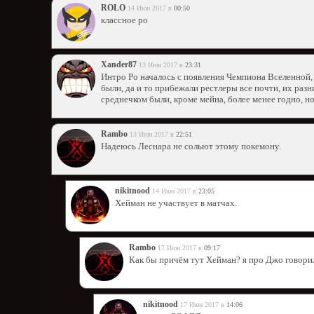
ROLO
14 Июн 2017 в
00:50
классное ро
Xander87
13 Июн 2017 в
23:31
Интро Ро началось с появления Чемпиона Вселенной, и
были, да и то прибежали рестлеры все почти, их разни
среднечком были, кроме мейна, более менее годно, н
Rambo
13 Июн 2017 в
22:51
Надеюсь Леснара не сольют этому покемону.
nikitnood
14 Июн 2017 в
23:05
Хейман не участвует в матчах.
Rambo
17 Июн 2017 в
09:17
Как бы причём тут Хейман? я про Джо говори
nikitnood
17 Июн 2017 в
14:06