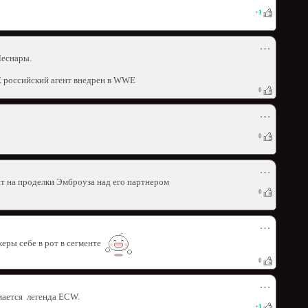
+
1
⋯
Леснары.
 российский агент внедрен в WWE
0
⋯
0
⋯
ит на проделки Эмброуза над его партнером
0
⋯
керы себе в рот в сегменте
0
⋯
мается легенда ECW.
+
1