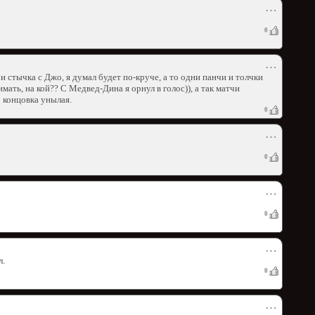
⋯
0
⋯
 стычка с Джо, я думал будет по-круче, а то одни панчи и толчки
мать, на кой?? С Медвед-Дина я орнул в голос)), а так матчи
о концовка унылая.
0
⋯
0
⋯
0
⋯
л.
0
⋯