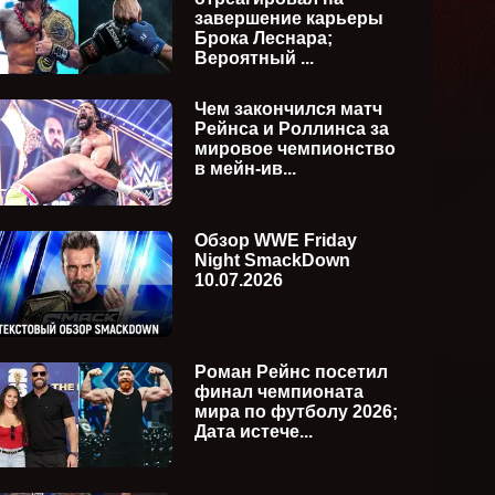
ия)
27.07.2026 (русская версия)
24.07.2
завершение карьеры
Брока Леснара;
Вероятный ...
Чем закончился матч
Рейнса и Роллинса за
мировое чемпионство
в мейн-ив...
Обзор WWE Friday
Night SmackDown
10.07.2026
Роман Рейнс посетил
финал чемпионата
мира по футболу 2026;
Дата истече...