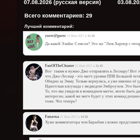
07.08.2026 (русская версия)
03.08.2
Всего комментариев:
29
Лучший комментарий:
yurec@gurec
14 Июн 2017 в
11:10
Да какой Элайас Сэмсон? Это же "Люк Харпер с ги
FanOfTheCleaner
22 Июн 2017 в
21:43
Вот таким и нужно Джо отправлять к Леснару! Вот э
что Джо-Леснар - это матч уровня ППВ Большой четв
Обидно за Эмму. Только вернулась, а уже именно её 
Идиотская клоунада с медведем-Эмброузом. Это было
То, что мы увидели в командном матче, могло быть д
интересно, какой же матч будет у этих команд решаю
тоже. Что теперь?
Fanатка
21 Июн 2017 в
14:50
Хуже комментатора чем Барыбин сложно представить