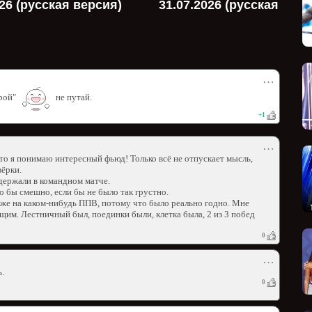
026 (русская версия)
31.07.2026 (русская верс
⋯
тарой"
не путай.
+
1
⋯
то я понимаю интересный фьюд! Только всё не отпускает мысль,
ёрки.
удержали в командном матче.
 бы смешно, если бы не было так грустно.
аже на каком-нибудь ППВ, потому что было реально годно. Мне
щим. Лестничный был, поединки были, клетка была, 2 из 3 побед
0
⋯
.
0