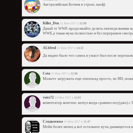
Австралийская Богиня в строю, каеф)
Killer_Den
15 Июн 2017 в
15:08
Давай те WWE продолжайте делать еженедельники на 
WWE,а такая мука полностью и без перерывов смотре
ALbfred
15 Июн 2017 в
14:23
Да видно было что самоа в ужасе был после перепалк
Cota
15 Июн 2017 в
12:08
Можете загружать еще опенлоад просто, не HD, пож
voice72
14 Июн 2017 в
12:01
коментатор конечно загнул когда сравнил поу(джо) 
Сладкоежка
14 Июн 2017 в
11:47
Мейн более менее,а всё остальное куча дымящегося 