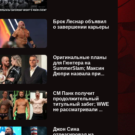
Брок Леснар объявил
о завершении карьеры
Оригинальные планы
для Гюнтера на
SummerSlam; Максин
Дюпри назвала при...
СМ Панк получит
продолжительный
титульный забег; WWE
не рассматривали ...
Джон Сина
kDown
WWE Monday Night Raw
WWE Fr
отреагировал на