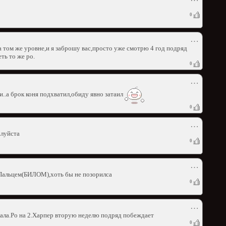
⋯
0
⋯
том же уровне,и я заброшу вас,просто уже смотрю 4 год подряд
ть то же ро.
0
⋯
и..а брок коня подхватил,обиду явно затаил
0
⋯
алуйста
0
⋯
с Пальцем(БИЛОМ),хоть бы не позорилса
0
⋯
кала.Ро на 2.Харпер вторую неделю подряд побеждает
0