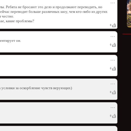
⋯
лы. Ребята не бросают это дело и продолжают переводить, но
ейчас переводит больше различных шоу, чем кто-либо из других
и честно.
чае, какие проблемы?
0
⋯
ентирует он.
0
⋯
0
⋯
да условки за оскорбление чувств верующих)
0
⋯
0