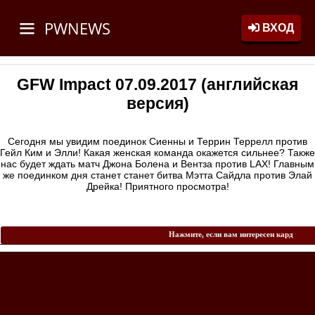
PWNEWS
ВХОД
GFW Impact 07.09.2017 (английская
версия)
Сегодня мы увидим поединок Сиенны и Террин Террелл против
Гейл Ким и Элли! Какая женская команда окажется сильнее? Также
нас будет ждать матч Джона Болена и Вентза против LAX! Главным
же поединком дня станет станет битва Мэтта Сайдла против Элай
Дрейка! Приятного просмотра!
Нажмите, если вам интересен кард