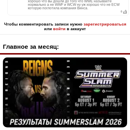
хорошо что вы дошли до того что WWE называете
нормально а не WWF и WCW ну уж хорошо что не ECW
которую поглотила компания Винса.
0
Чтобы комментировать записи нужно
зарегистрироваться
или
войти
в аккаунт
Главное за месяц: