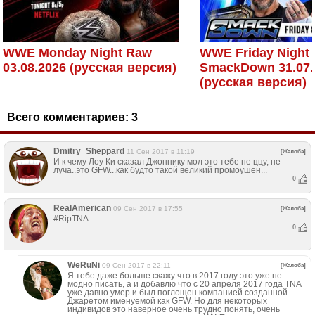
WWE Monday Night Raw
WWE Friday Night
03.08.2026 (русская версия)
SmackDown 31.07.
(русская версия)
Всего комментариев:
3
Dmitry_Sheppard
11 Сен 2017 в 11:19
[Жалоба]
И к чему Лоу Ки сказал Джоннику мол это тебе не ццу, не
луча..это GFW...как будто такой великий промоушен...
0
RealAmerican
09 Сен 2017 в 17:55
[Жалоба]
#RipTNA
0
WeRuNi
09 Сен 2017 в 22:11
[Жалоба]
Я тебе даже больше скажу что в 2017 году это уже не
модно писать, а и добавлю что с 20 апреля 2017 года TNA
уже давно умер и был поглощен компанией созданной
Джаретом именуемой как GFW. Но для некоторых
индивидов это наверное очень трудно понять, очень