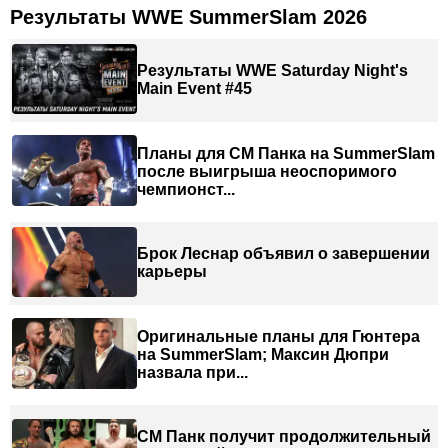
Результаты WWE SummerSlam 2026
Результаты WWE Saturday Night's
Main Event #45
Планы для СМ Панка на SummerSlam
после выигрыша неоспоримого
чемпионст...
Брок Леснар объявил о завершении
карьеры
Оригинальные планы для Гюнтера
на SummerSlam; Максин Дюпри
назвала при...
СМ Панк получит продолжительный