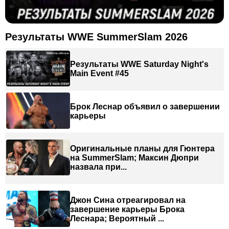
Результаты WWE SummerSlam 2026
Результаты WWE Saturday Night's
Main Event #45
Брок Леснар объявил о завершении
карьеры
Оригинальные планы для Гюнтера
на SummerSlam; Максин Дюпри
назвала при...
Джон Сина отреагировал на
завершение карьеры Брока
Леснара; Вероятный ...