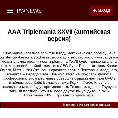
PWNEWS
ВХОД
AAA Triplemanía XXVII (английская
версия)
Triplemanía - главное событие в году мексиканского промоушена
Asistencia Asesoría y Administración. Для тех, кто мало интересуется
мексиканским рестлингом Triplemanía XXVII будет примечательна
тем, что на ней пройдёт рематч с AEW Fyter Fest, в котором Кенни
Омега, Мэтт и Ник Джексоны сразятся против Пентагона младшего,
Феникса и Ларедо Кида. Помимо этого на шоу свой дебют в
профессиональном рестлинге совершит бывший чемпион UFC в
тяжёлом весе Кейн Веласкес. Ему, Коди и Психо Клоуну в
командном матче будут противостоять Техано младший, Таурус и
тайный партнёр. Это и многое другое вы увидите на AAA
Triplemanía XXVII. Приятного просмотра!
Нажмите, если вам интересен кард