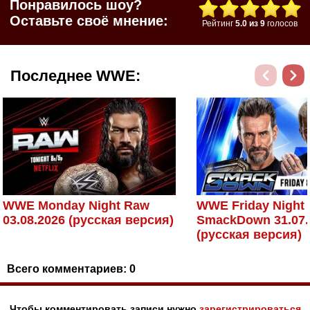
Понравилось шоу?
Оставьте своё мнение:
Рейтинг
5.0
из
9
голосов
Последнее WWE:
WWE Monday Night Raw
WWE Friday Night
03.08.2026 (русская версия)
SmackDown 31.07.
(русская версия)
Всего комментариев:
0
Чтобы комментировать записи нужно
зарегистрироваться