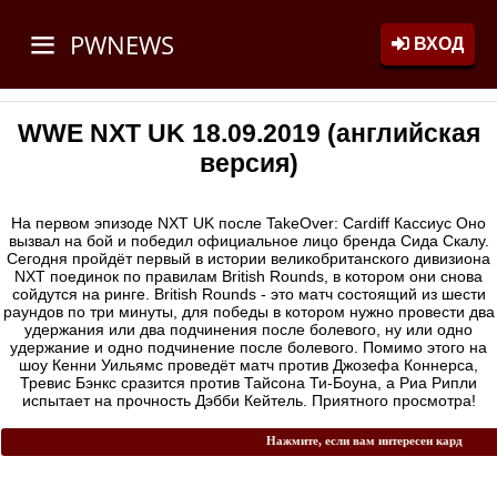
PWNEWS
ВХОД
WWE NXT UK 18.09.2019 (английская
версия)
На первом эпизоде NXT UK после TakeOver: Cardiff Кассиус Оно
вызвал на бой и победил официальное лицо бренда Сида Скалу.
Сегодня пройдёт первый в истории великобританского дивизиона
NXT поединок по правилам British Rounds, в котором они снова
сойдутся на ринге. British Rounds - это матч состоящий из шести
раундов по три минуты, для победы в котором нужно провести два
удержания или два подчинения после болевого, ну или одно
удержание и одно подчинение после болевого. Помимо этого на
шоу Кенни Уильямс проведёт матч против Джозефа Коннерса,
Тревис Бэнкс сразится против Тайсона Ти-Боуна, а Риа Рипли
испытает на прочность Дэбби Кейтель. Приятного просмотра!
Нажмите, если вам интересен кард