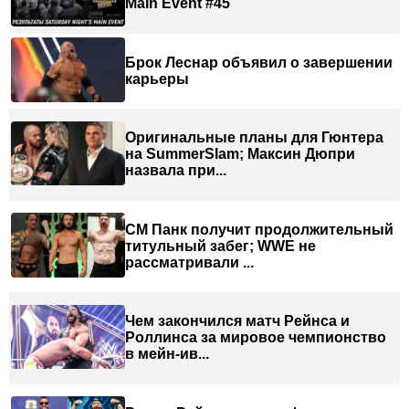
Main Event #45
Брок Леснар объявил о завершении
карьеры
Оригинальные планы для Гюнтера
на SummerSlam; Максин Дюпри
назвала при...
СМ Панк получит продолжительный
титульный забег; WWE не
рассматривали ...
Чем закончился матч Рейнса и
Роллинса за мировое чемпионство
в мейн-ив...