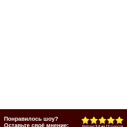
Понравилось шоу?
Оставьте своё мнение:
Рейтинг
5.0
из
12
голосов