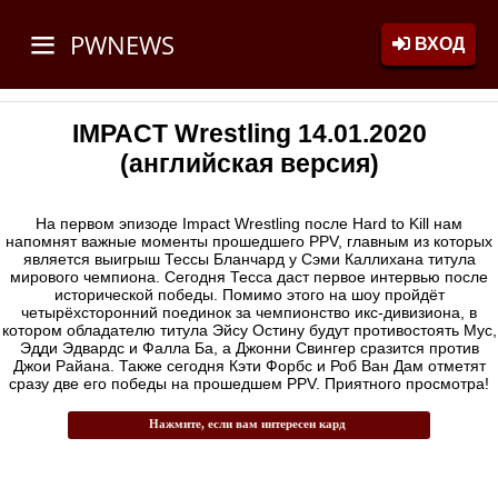
PWNEWS
ВХОД
IMPACT Wrestling 14.01.2020
(английская версия)
На первом эпизоде Impact Wrestling после Hard to Kill нам
напомнят важные моменты прошедшего PPV, главным из которых
является выигрыш Тессы Бланчард у Сэми Каллихана титула
мирового чемпиона. Сегодня Тесса даст первое интервью после
исторической победы. Помимо этого на шоу пройдёт
четырёхсторонний поединок за чемпионство икс-дивизиона, в
котором обладателю титула Эйсу Остину будут противостоять Мус,
Эдди Эдвардс и Фалла Ба, а Джонни Свингер сразится против
Джои Райана. Также сегодня Кэти Форбс и Роб Ван Дам отметят
сразу две его победы на прошедшем PPV. Приятного просмотра!
Нажмите, если вам интересен кард