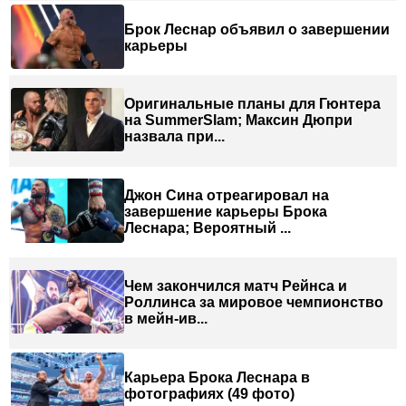
Брок Леснар объявил о завершении
карьеры
Оригинальные планы для Гюнтера
на SummerSlam; Максин Дюпри
назвала при...
Джон Сина отреагировал на
завершение карьеры Брока
Леснара; Вероятный ...
Чем закончился матч Рейнса и
Роллинса за мировое чемпионство
в мейн-ив...
Карьера Брока Леснара в
фотографиях (49 фото)