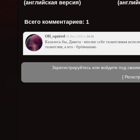
(английская версия)
(англий
Всего комментариев:
1
OH_squirrel
30 Июл 2020 в
14:10
Казалось бы, Дакота - вполне себе талантливая исполн
талантлив, а кто - брёвнышко.
Зарегистрируйтесь или войдите под свои
[
Регист