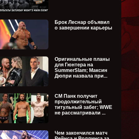
Брок Леснар объявил
о завершении карьеры
Оригинальные планы
для Гюнтера на
SummerSlam; Максин
Дюпри назвала при...
СМ Панк получит
продолжительный
титульный забег; WWE
не рассматривали ...
Чем закончился матч
WWE NXT 14.07.2026
WWE NX
Рейнса и Роллинса за