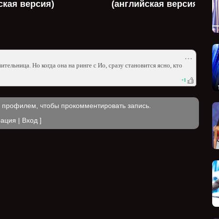
ская версия)
(английская версия)
⋯
ительница. Но когда она на ринге с Ио, сразу становится ясно, кто
+
1
м профилем, чтобы прокомментировать запись.
рация
|
Вход
]