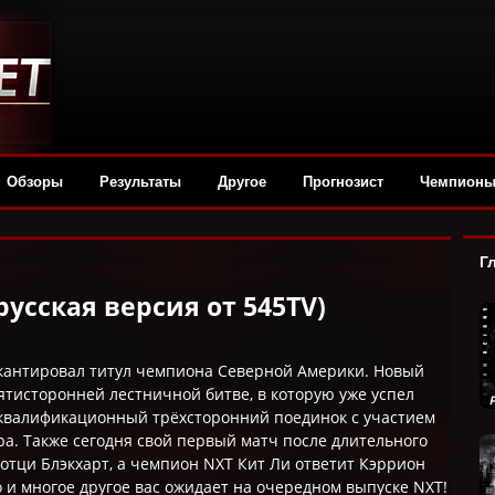
Обзоры
Результаты
Другое
Прогнозист
Чемпион
Г
русская версия от 545TV)
кантировал титул чемпиона Северной Америки. Новый
ятисторонней лестничной битве, в которую уже успел
 квалификационный трёхсторонний поединок с участием
а. Также сегодня свой первый матч после длительного
тци Блэкхарт, а чемпион NXT Кит Ли ответит Кэррион
о и многое другое вас ожидает на очередном выпуске NXT!