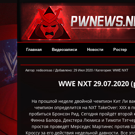
Главная
Видеозаписи
Новости
Ростер
Автор:
redisonsas
/ Добавлено: 29 Июл 2020 / Категория:
WWE NXT
WWE NXT 29.07.2020 (
На прошлой неделе двойной чемпион Кит Ли ва
чемпион определится на NXT TakeOver: XXX в п
пробиться Бронсон Рид. Сегодня пройдёт второй
Финна Балора, Декстера Люмиса и Тимоти Тэтчер
простоя проведёт Мерседес Мартинес против Шо
Кроссу за его действия недельной давности. Все эт