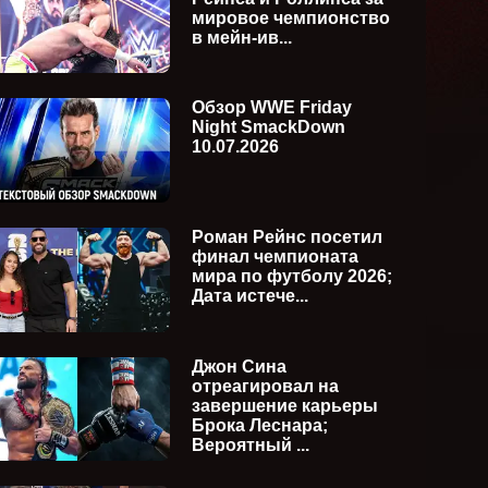
(английская версия)
(англий
мировое чемпионство
в мейн-ив...
Обзор WWE Friday
Night SmackDown
10.07.2026
Роман Рейнс посетил
финал чемпионата
мира по футболу 2026;
Дата истече...
Джон Сина
отреагировал на
завершение карьеры
Брока Леснара;
Вероятный ...