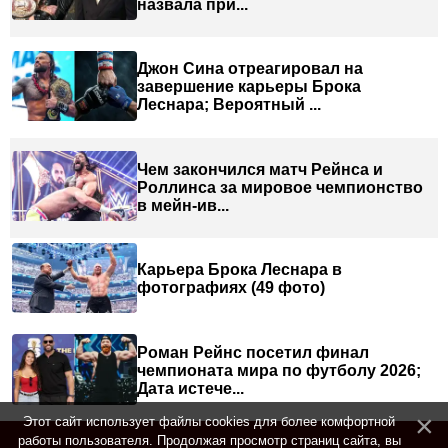
назвала при...
Джон Сина отреагировал на
завершение карьеры Брока
Леснара; Вероятный ...
Чем закончился матч Рейнса и
Роллинса за мировое чемпионство
в мейн-ив...
Карьера Брока Леснара в
фотографиях (49 фото)
Роман Рейнс посетил финал
чемпионата мира по футболу 2026;
Дата истече...
Этот сайт использует файлы cookies для более комфортной
работы пользователя. Продолжая просмотр страниц сайта, вы