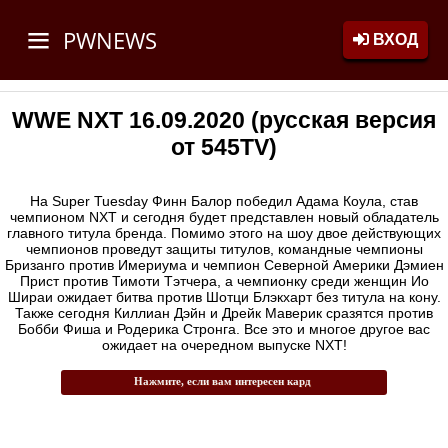
PWNEWS
ВХОД
WWE NXT 16.09.2020 (русская версия
от 545TV)
На Super Tuesday Финн Балор победил Адама Коула, став
чемпионом NXT и сегодня будет представлен новый обладатель
главного титула бренда. Помимо этого на шоу двое действующих
чемпионов проведут защиты титулов, командные чемпионы
Бризанго против Имериума и чемпион Северной Америки Дэмиен
Прист против Тимоти Тэтчера, а чемпионку среди женщин Ио
Шираи ожидает битва против Шотци Блэкхарт без титула на кону.
Также сегодня Киллиан Дэйн и Дрейк Маверик сразятся против
Бобби Фиша и Родерика Стронга. Все это и многое другое вас
ожидает на очередном выпуске NXT!
Нажмите, если вам интересен кард