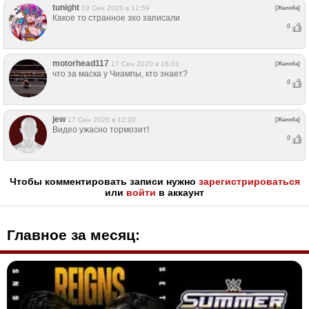
tunight
19 Сен 2020 в 12:59
[Жалоба]
Какое то странное эхо записали
0
motorhead117
17 Сен 2020 в 16:01
[Жалоба]
что за маска у Чиампы, кто знает?
0
jew
17 Сен 2020 в 12:20
[Жалоба]
Видео ужасно тормозит!
0
Чтобы комментировать записи нужно
зарегистрироваться
или
войти
в аккаунт
Главное за месяц: