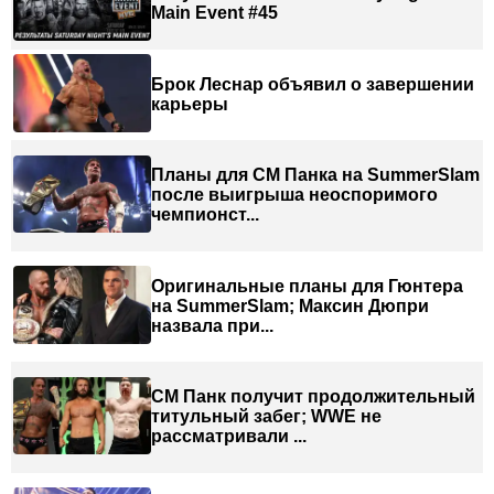
Main Event #45
Брок Леснар объявил о завершении
карьеры
Планы для СМ Панка на SummerSlam
после выигрыша неоспоримого
чемпионст...
Оригинальные планы для Гюнтера
на SummerSlam; Максин Дюпри
назвала при...
СМ Панк получит продолжительный
титульный забег; WWE не
рассматривали ...