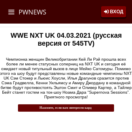
PWNEWS
ВХОД
WWE NXT UK 04.03.2021 (русская
версия от 545TV)
Чемпионка женщин Великобритании Кей Ли Рэй прошла всех
более ли менее статусных соперниц на NXT UK и сегодня её
ожидает новый титульный вызов в лице Мейко Сатомуры. Помимо
этого на шоу будут представлены новые командные чемпионы NXT
UK Сэм Стокер и Льюис Хоусли, Илья Драгунов сразится против
Сэма Градвелла, Кенни Уильямсу и Амиру Джордану в командной
битве будут противостоять Эштон Смит и Оливер Картер, а Тайлер
Бейт станет гостем на ток-шоу Ноама Дара “Supernova Sessions”.
Приятного просмотра!
Нажмите, если вам интересен кард