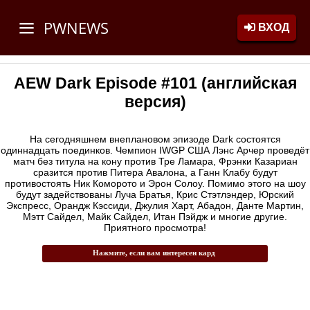
PWNEWS
ВХОД
AEW Dark Episode #101 (английская
версия)
На сегодняшнем внеплановом эпизоде Dark состоятся
одиннадцать поединков. Чемпион IWGP США Лэнс Арчер проведёт
матч без титула на кону против Тре Ламара, Фрэнки Казариан
сразится против Питера Авалона, а Ганн Клабу будут
противостоять Ник Коморото и Эрон Солоу. Помимо этого на шоу
будут задействованы Луча Братья, Крис Стэтлэндер, Юрский
Экспресс, Орандж Кэссиди, Джулия Харт, Абадон, Данте Мартин,
Мэтт Сайдел, Майк Сайдел, Итан Пэйдж и многие другие.
Приятного просмотра!
Нажмите, если вам интересен кард