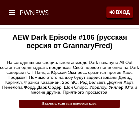
PWNEWS
ВХОД
AEW Dark Episode #106 (русская
версия от GrannaryFred)
На сегодняшнем специальном эпизоде Dark накануне All Out
состоятся одиннадцать поединков. Своё первое появление на Dark
совершит СП Панк, а Юрский Экспресс сразятся против Хаос
Проджект. Помимо этого на шоу будут задействованы Джейд
Каргилл, Фрэнки Казариан, 2pointO, Ред Вельвет, Джулия Харт,
Пенелопа Форд, Дарк Ордер, Шон Спирс, Уордлоу, Уиллер Юта и
многие другие. Приятного просмотра!
Нажмите, если вам интересен кард