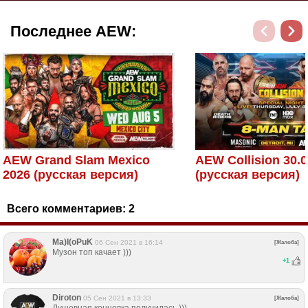
Последнее AEW:
AEW Grand Slam Mexico
AEW Collision 30.0
2026 (русская версия)
(русская версия)
Всего комментариев:
2
Ma)I(oPuK
06 Сен 2021 в 16:14
[Жалоба]
Музон топ качает )))
+
1
Diroton
05 Сен 2021 в 13:33
[Жалоба]