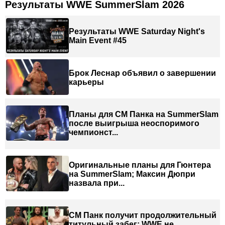
Результаты WWE SummerSlam 2026
Результаты WWE Saturday Night's
Main Event #45
Брок Леснар объявил о завершении
карьеры
Планы для СМ Панка на SummerSlam
после выигрыша неоспоримого
чемпионст...
Оригинальные планы для Гюнтера
на SummerSlam; Максин Дюпри
назвала при...
СМ Панк получит продолжительный
титульный забег; WWE не