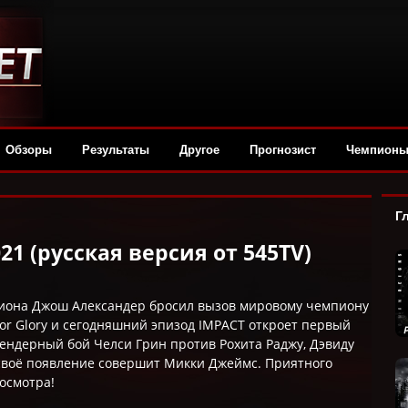
Обзоры
Результаты
Другое
Прогнозист
Чемпион
Г
021 (русская версия от 545TV)
изиона Джош Александер бросил вызов мировому чемпиону
for Glory и сегодняшний эпизод IMPACT откроет первый
гендерный бой Челси Грин против Рохита Раджу, Дэвиду
 своё появление совершит Микки Джеймс. Приятного
осмотра!