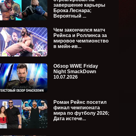
завершение карьеры
Брока Леснара;
Вероятный ...
Чем закончился матч
Рейнса и Роллинса за
мировое чемпионство
в мейн-ив...
Обзор WWE Friday
Night SmackDown
10.07.2026
kDown
WWE Monday Night Raw
WWE Fr
ия)
27.07.2026 (русская версия)
24.07.2
Роман Рейнс посетил
финал чемпионата
мира по футболу 2026;
Дата истече...