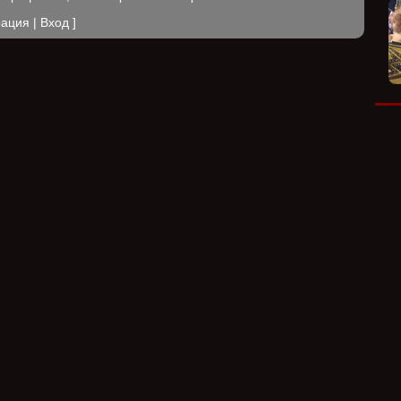
рация
|
Вход
]