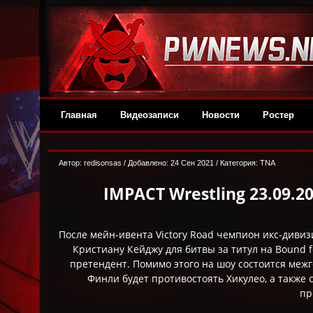
Главная
Видеозаписи
Новости
Ростер
Автор:
redisonsas
/ Добавлено: 24 Сен 2021 / Категория:
TNA
IMPACT Wrestling 23.09.2
После мейн-ивента Victory Road чемпион икс-див
Кристиану Кейджу для битвы за титул на Bound 
претендент. Помимо этого на шоу состоится меж
Финли будет противостоять Хикулео, а также
пр