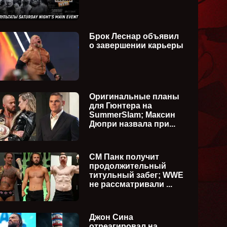
Брок Леснар объявил
о завершении карьеры
Оригинальные планы
для Гюнтера на
SummerSlam; Максин
Дюпри назвала при...
СМ Панк получит
продолжительный
титульный забег; WWE
не рассматривали ...
Джон Сина
отреагировал на