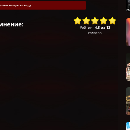
и вам интересен кард
мнение:
Рейтинг
4.8
из
12
голосов