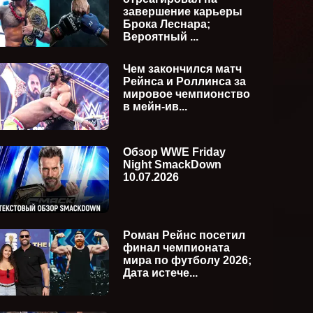
завершение карьеры
Брока Леснара;
Вероятный ...
Чем закончился матч
Рейнса и Роллинса за
мировое чемпионство
в мейн-ив...
Обзор WWE Friday
Night SmackDown
10.07.2026
kDown
WWE Monday Night Raw
WWE Fr
ия)
27.07.2026 (русская версия)
24.07.2
Роман Рейнс посетил
финал чемпионата
мира по футболу 2026;
Дата истече...