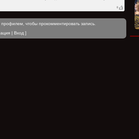
0
м профилем, чтобы прокомментировать запись.
рация
|
Вход
]