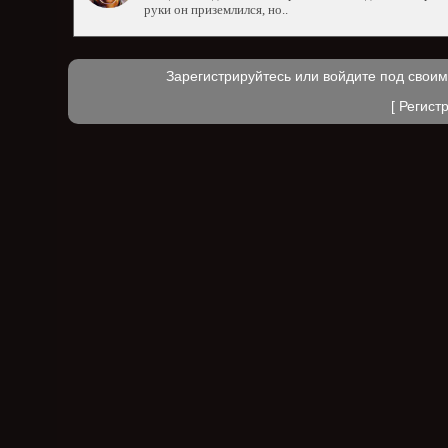
руки он приземлился, но..
Зарегистрируйтесь или войдите под свои
[
Регист