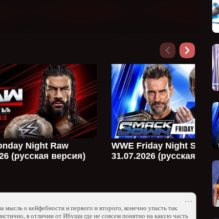
nday Night Raw
WWE Friday Night Smac
026 (русская версия)
31.07.2026 (русская верс
⋯
на мысль о кейфебности и первого и второго, конечно упасть так
истично, в отличии от Ибуши где не совсем понятно на какую часть