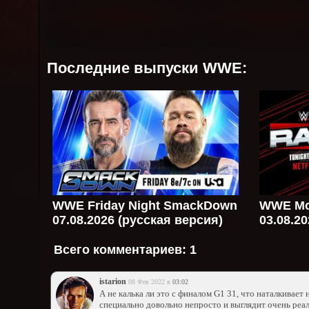
Последние выпуски WWE:
WWE Friday Night SmackDown
WWE Mo
07.08.2026 (русская версия)
03.08.2
Всего комментариев:
1
istarion
08 Фев 2022 в
03:02
А не калька ли это с финалом G1 31, что наталкивает 
специально довольно непросто и выглядит очень реал