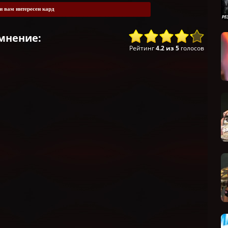
и вам интересен кард
мнение:
Рейтинг
4.2
из
5
голосов