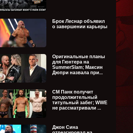
Брок Леснар объявил
о завершении карьеры
Оригинальные планы
для Гюнтера на
SummerSlam; Максин
Дюпри назвала при...
СМ Панк получит
продолжительный
титульный забег; WWE
не рассматривали ...
Джон Сина
отреагировал на