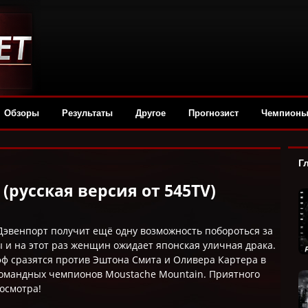
Обзоры
Результаты
Другое
Прогнозист
Чемпион
Г
 (русская версия от 545TV)
 Дэвенпорт получит ещё одну возможность побороться за
и на этот раз женщин ожидает японская уличная драка.
фф сразятся против Эштона Смита и Оливера Картера в
командных чемпионов Moustache Mountain. Приятного
осмотра!