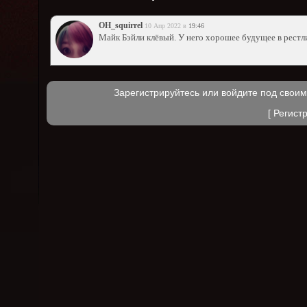
OH_squirrel
10 Апр 2022 в
19:46
Майк Бэйли клёвый. У него хорошее будущее в рестл
Зарегистрируйтесь или войдите под свои
[
Регист