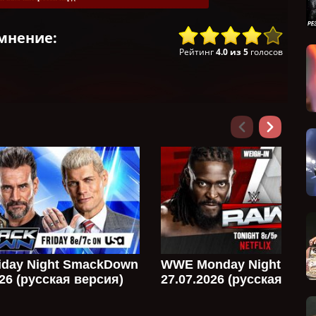
мнение:
Рейтинг
4.0
из
5
голосов
day Night SmackDown
WWE Monday Night Raw
026 (русская версия)
27.07.2026 (русская верс