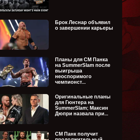
Брок Леснар объявил
о завершении карьеры
Планы для СМ Панка
на SummerSlam после
выигрыша
неоспоримого
чемпионст...
Оригинальные планы
для Гюнтера на
SummerSlam; Максин
Дюпри назвала при...
WWE Friday Night SmackDown
WWE Su
ия)
24.07.2026 (русская версия)
(русска
СМ Панк получит
продолжительный