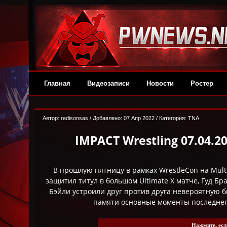
Главная
Видеозаписи
Новости
Ростер
Автор:
redisonsas
/ Добавлено: 07 Апр 2022 / Категория:
TNA
IMPACT Wrestling 07.04.2
В прошлую пятницу в рамках WrestleCon на Mult
защитил титул в большом Ultimate X матче, Гуд Бр
Бэйли устроили друг против друга невероятную б
памяти основные моменты последнег
Нажмите, есл