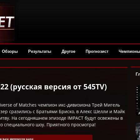
Обзоры
Результаты
Другое
Прогнозист
Чемпион
Г
022 (русская версия от 545TV)
iverse of Matches чемпион икс-дивизиона Трей Мигель
азер сразились с Братьями Бриско, в Алекс Шелли и Майк
итву. На сегодняшнем эпизоде IMPACT будут освежены в
о специального шоу. Приятного просмотра!
и вам интересен кард