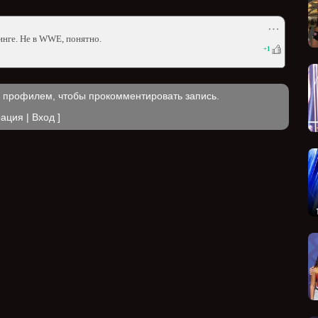
⋯
инге. Не в WWE, понятно.
+
1
м профилем, чтобы прокомментировать запись.
рация
|
Вход
]