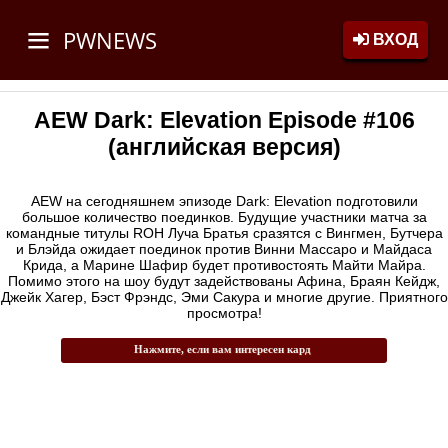
PWNEWS
ВХОД
AEW Dark: Elevation Episode #106
(английская версия)
AEW на сегодняшнем эпизоде Dark: Elevation подготовили
большое количество поединков. Будущие участники матча за
командные титулы ROH Луча Братья сразятся с Вингмен, Бутчера
и Блэйда ожидает поединок против Винни Массаро и Майдаса
Крида, а Марине Шафир будет противостоять Майти Майра.
Помимо этого на шоу будут задействованы Афина, Браян Кейдж,
Джейк Хагер, Бэст Фрэндс, Эми Сакура и многие другие. Приятного
просмотра!
Нажмите, если вам интересен кард