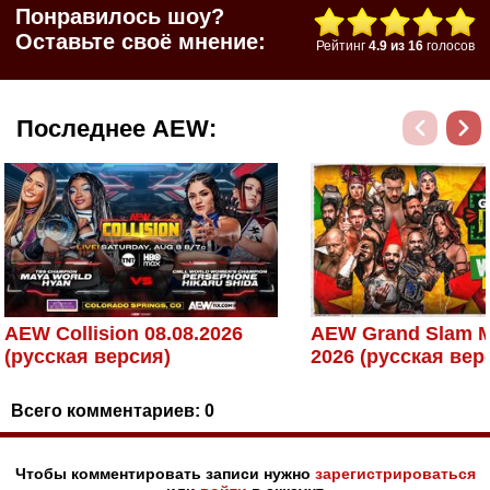
Понравилось шоу?
Оставьте своё мнение:
Рейтинг
4.9
из
16
голосов
Последнее AEW:
AEW Collision 08.08.2026
AEW Grand Slam M
(русская версия)
2026 (русская вер
Всего комментариев:
0
Чтобы комментировать записи нужно
зарегистрироваться