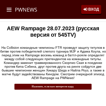
PWNEWS
ВХОД
AEW Rampage 28.07.2023 (русская
версия от 545TV)
На Collision командные чемпионы FTR проведут защиту титулов в
битве против победителей слепого турнира MJF и Адама Коула, но
перед этим на Rampage восемь команд в баттл-рояле определят
между собой следующих претендентов на командные титулы.
Командер заменит травмированного Скорпио Ская в поединке
против Кипа Сэбина, друг против друга на ринге сойдутся две
бывшие чемпионки женщин Хикару Шида и Найла Роуз, а также в
матче будут задействованы Кингдом. Смотрим очередной эпизод
AEW Rampage на PWNews!
Нажмите, если вам интересен кард