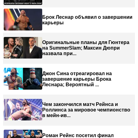
Брок Леснар объявил о завершении
карьеры
Оригинальные планы для Гюнтера
на SummerSlam; Максин Дюпри
назвала при...
Джон Сина отреагировал на
завершение карьеры Брока
Леснара; Вероятный ...
Чем закончился матч Рейнса и
Роллинса за мировое чемпионство
в мейн-ив...
Роман Рейнс посетил финал