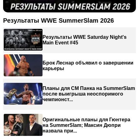
Результаты WWE SummerSlam 2026
Результаты WWE Saturday Night's
Main Event #45
Брок Леснар объявил о завершении
карьеры
Планы для СМ Панка на SummerSlam
после выигрыша неоспоримого
чемпионст...
Оригинальные планы для Гюнтера
на SummerSlam; Максин Дюпри
назвала при...