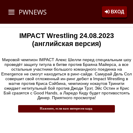
PWNEWS
ВХОД
IMPACT Wrestling 24.08.2023
(английская версия)
Мировой чемпион IMPACT Алекс Шелли перед специальным шоу
проведёт защиту титула в битве против Браяна Майерса, а все
остальные участники большого командного поединка на
Emergence не смогут находиться в ринг-сайде. Самурай Дель Сол
совершит свой отложенный ин-ринг дебют в Impact Wrestling в
матче против Криса Сэйбина, чемпионку нокаутов Тринити
ожидает нетитульный бой против Джоди Трэт, Эйс Остин и Крис
Бэй сразятся с Good Hands, а Ларедо Киду будет противостоять
Динер. Приятного просмотра!
Нажмите, если вам интересен кард