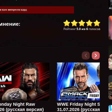
и вам интересен кард
мнение:
Рейтинг
5.0
из
6
голосов
nday Night Raw
WWE Friday Night Smac
026 (русская версия)
31.07.2026 (русская верс