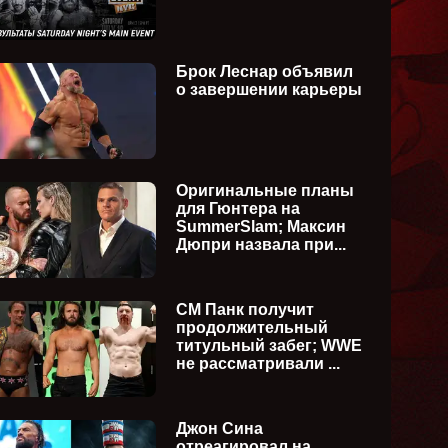
Брок Леснар объявил
о завершении карьеры
Оригинальные планы
для Гюнтера на
SummerSlam; Максин
Дюпри назвала при...
СМ Панк получит
продолжительный
титульный забег; WWE
не рассматривали ...
kDown
WWE Monday Night Raw
WWE Fr
Джон Сина
ия)
27.07.2026 (русская версия)
24.07.2
отреагировал на