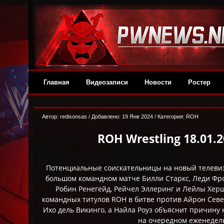
Главная
Видеозаписи
Новости
Ростер
Автор:
redisonsas
/ Добавлено: 19 Янв 2024 / Категория:
ROH
ROH Wrestling 18.01.
Потенциальные соискательницы на новый телевиз
большом командном матче Билли Старкс, Леди Фро
Робин Ренегейд, Рейчел Эллеринг и Лейлы Хер
командных титулов ROH в битве против Айрон Севе
Ихо дель Викинго, а Найла Роуз объяснит причину 
на очередном еженедел