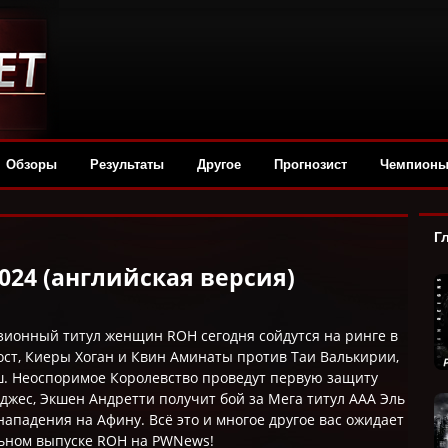
Обзоры
Результаты
Другое
Прогнозист
Чемпион
Г
2024 (английская версия)
ионный титул женщин ROH сегодня сойдутся на ринге в
ст, Киеры Хоган и Квин Аминаты против Таи Валькирии,
ш. Неоспоримое Королевство проведут первую защиту
джес, Экшен Андретти получит бой за Мега титул ААА Эль
нападения на Афину. Всё это и многое другое вас ожидает
ьном выпуске ROH на PWNews!