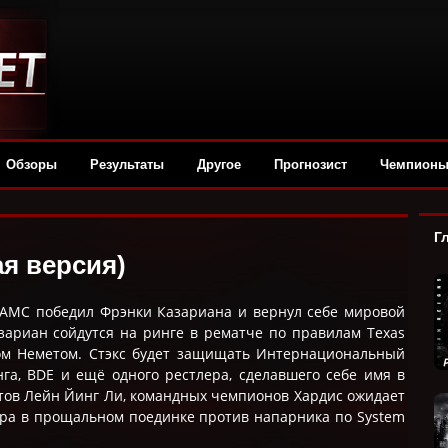
Обзоры
Результаты
Другое
Прогнозист
Чемпион
Г
ая версия)
 АМС победил Фрэнки Казариана и вернул себе мировой
зариан сойдутся на ринге в рематче по правилам Texas
м Неметом. Стэкс будет защищать Интернациональный
га, BDE и ещё одного рестлера, сделавшего себе имя в
аутов Лейн Йинг Ли, командных чемпионов Хардис ожидает
лера в прощальном поединке против напарника по System