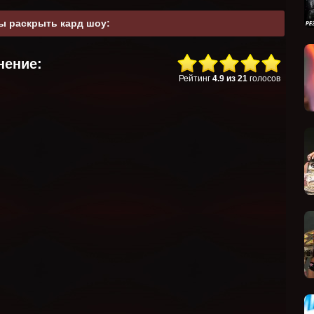
ы раскрыть кард шоу:
нение:
Рейтинг
4.9
из
21
голосов