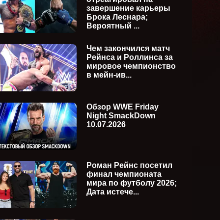
завершение карьеры
Брока Леснара;
Вероятный ...
Чем закончился матч
Рейнса и Роллинса за
мировое чемпионство
в мейн-ив...
Обзор WWE Friday
Night SmackDown
10.07.2026
WWE Friday Night SmackDown
WWE Su
ия)
24.07.2026 (русская версия)
(русска
Роман Рейнс посетил
финал чемпионата
мира по футболу 2026;
Дата истече...