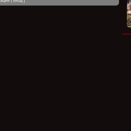
рация
|
Вход
]