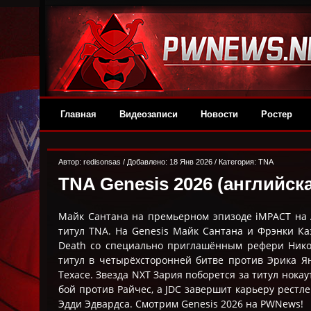
Главная
Видеозаписи
Новости
Ростер
Автор:
redisonsas
/ Добавлено: 18 Янв 2026 / Категория:
TNA
TNA Genesis 2026 (английск
Майк Сантана на премьерном эпизоде iMPACT на
титул TNA. На Genesis Майк Сантана и Фрэнки Ка
Death со специально приглашённым рефери Нико
титул в четырёхсторонней битве против Эрика Ян
Техасе. Звезда NXT Зария поборется за титул нок
бой против Райчес, а JDC завершит карьеру рест
Эдди Эдвардса. Смотрим Genesis 2026 на PWNews!