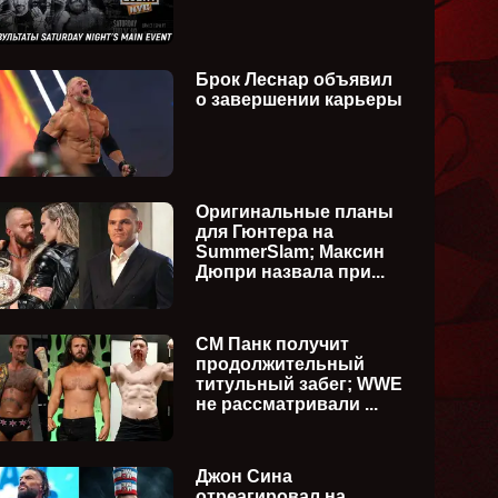
Брок Леснар объявил
о завершении карьеры
Оригинальные планы
для Гюнтера на
SummerSlam; Максин
Дюпри назвала при...
СМ Панк получит
продолжительный
титульный забег; WWE
не рассматривали ...
Джон Сина
отреагировал на