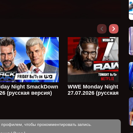
day Night SmackDown
WWE Monday Night Raw
026 (русская версия)
27.07.2026 (русская верс
м профилем, чтобы прокомментировать запись.