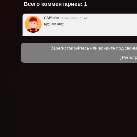
Всего комментариев:
1
CMStalin
11 Май 2026 в
10:47
крутое шоу
Зарегистрируйтесь или войдите под свои
[
Регист