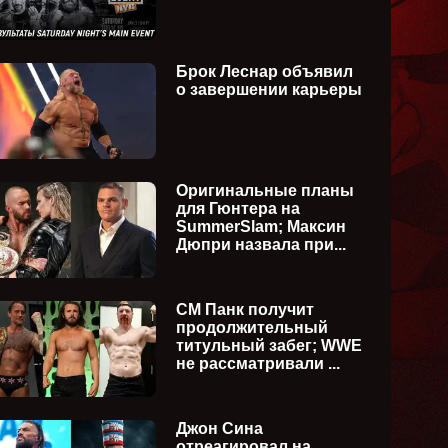
Брок Леснар объявил
о завершении карьеры
Оригинальные планы
для Гюнтера на
SummerSlam; Максин
Дюпри назвала при...
СМ Панк получит
продолжительный
титульный забег; WWE
не рассматривали ...
6
AEW Collision 25.07.2026
AEW Dyn
(русская версия)
(русска
Джон Сина
отреагировал на