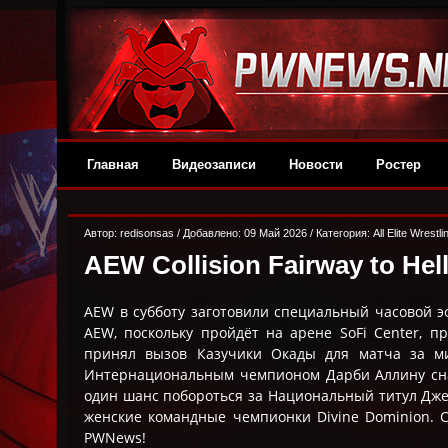
Главная
Видеозаписи
Новости
Ростер
Автор:
redisonsas
/ Добавлено: 09 Май 2026 / Категория:
All Elite Wrestli
AEW Collision Fairway to Hel
AEW в субботу заготовили специальный часовой эфи
AEW, поскольку пройдёт на арене SoFi Center, 
принял вызов Казучики Окады для матча за ми
Интернациональным чемпионом Дарби Аллину сна
один шанс побороться за Национальный титул Джек
женские командные чемпионки Divine Dominion. См
PWNews!