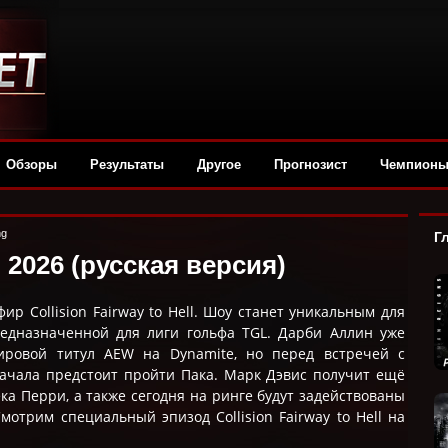
Обзоры
Результаты
Другое
Прогнозист
Чемпион
ng
Г
l 2026 (русская версия)
р Collision Fairway to Hell. Шоу станет уникальным для
предназначенной для лиги гольфа TGL. Дарби Аллин уже
ровой титул AEW на Dynamite, но перед встречей с
чала предстоит пройти Пака. Марк Дэвис получит ещё
а Перри, а также сегодня на ринге будут задействованы
отрим специальный эпизод Collision Fairway to Hell на