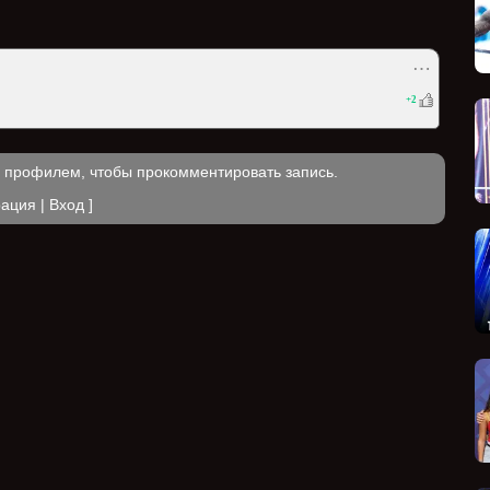
⋯
+
2
м профилем, чтобы прокомментировать запись.
рация
|
Вход
]