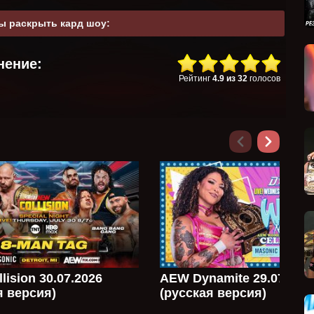
ы раскрыть кард шоу:
нение:
Рейтинг
4.9
из
32
голосов
lision 30.07.2026
AEW Dynamite 29.07.202
я версия)
(русская версия)