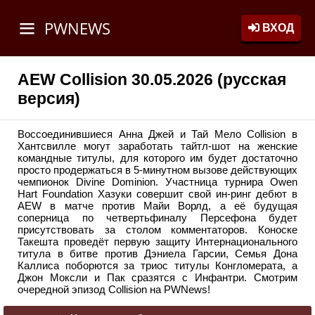
PWNEWS
ВХОД
AEW Collision 30.05.2026 (русская
версия)
Воссоединившиеся Анна Джей и Тай Мело Collision в
Хантсвилле могут заработать тайтл-шот на женские
командные титулы, для которого им будет достаточно
просто продержаться в 5-минутном вызове действующих
чемпионок Divine Dominion. Участница турнира Owen
Hart Foundation Хазуки совершит свой ин-ринг дебют в
AEW в матче против Майи Ворлд, а её будущая
соперница по четвертьфиналу Персефона будет
присутствовать за столом комментаторов. Коноске
Такешта проведёт первую защиту Интернационального
титула в битве против Дэниела Гарсии, Семья Дона
Каллиса поборются за триос титулы Конгломерата, а
Джон Моксли и Пак сразятся с Инфантри. Смотрим
очередной эпизод Collision на PWNews!