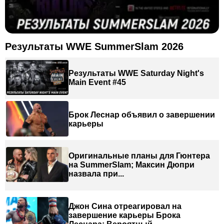
Результаты WWE SummerSlam 2026
Результаты WWE Saturday Night's
Main Event #45
Брок Леснар объявил о завершении
карьеры
Оригинальные планы для Гюнтера
на SummerSlam; Максин Дюпри
назвала при...
Джон Сина отреагировал на
завершение карьеры Брока