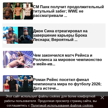
СМ Панк получит продолжительный
титульный забег; WWE не
рассматривали ...
Джон Сина отреагировал на
завершение карьеры Брока
Леснара; Вероятный ...
Чем закончился матч Рейнса и
Роллинса за мировое чемпионство
в мейн-ив...
Роман Рейнс посетил финал
чемпионата мира по футболу 2026;
Дата истече...
Этот сайт использует файлы cookies для более комфортной
работы пользователя. Продолжая просмотр страниц сайта, вы
соглашаетесь с
Политикой использования файлов cookies
.