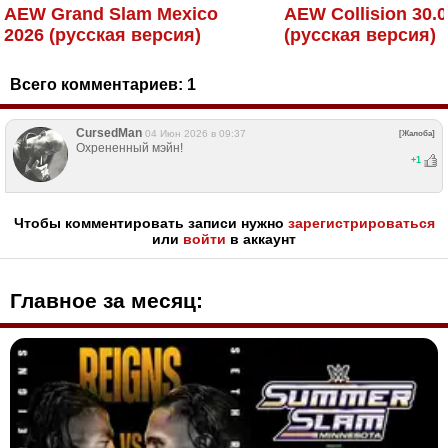
AEW Grand Slam Mexico
AEW Collision 30.0
2026 (русская версия)
(русская версия)
Всего комментариев:
1
CursedMan
04 Июн 2026 в 09:37
[Жалоба]
Охрененный мэйн!
+
1
Чтобы комментировать записи нужно
зарегистрироваться
или
войти
в аккаунт
Главное за месяц: