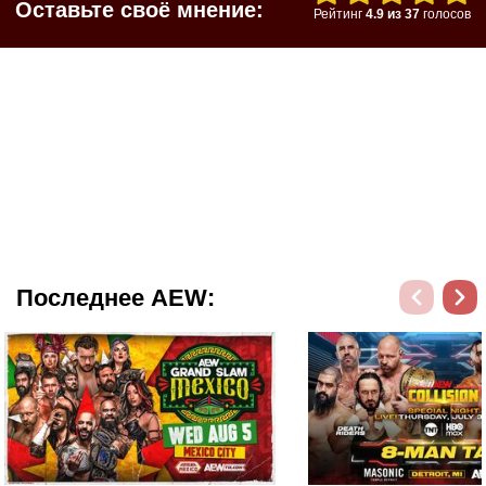
Оставьте своё мнение:
Рейтинг
4.9
из
37
голосов
Последнее AEW: