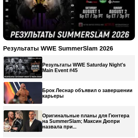
Результаты WWE SummerSlam 2026
Результаты WWE Saturday Night's
Main Event #45
Брок Леснар объявил о завершении
карьеры
Оригинальные планы для Гюнтера
на SummerSlam; Максин Дюпри
назвала при...