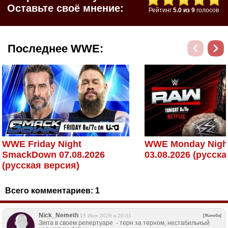
Оставьте своё мнение:
Рейтинг
5.0
из
9
голосов
Последнее WWE:
WWE Friday Night
WWE Monday Nigh
SmackDown 07.08.2026
03.08.2026 (русск
(русская версия)
Всего комментариев:
1
Nick_Nemeth
15 Июн 2026 в 20:01
[Жалоба]
Зигга в своем репертуаре - терн за терном, нестабильный