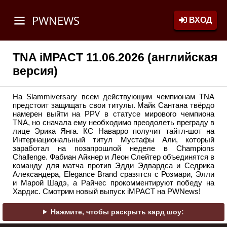
PWNEWS
ВХОД
TNA iMPACT 11.06.2026 (английская
версия)
На Slammiversary всем действующим чемпионам TNA
предстоит защищать свои титулы. Майк Сантана твёрдо
намерен выйти на PPV в статусе мирового чемпиона
TNA, но сначала ему необходимо преодолеть преграду в
лице Эрика Янга. КС Наварро получит тайтл-шот на
Интернациональный титул Мустафы Али, который
заработал на позапрошлой неделе в Champions
Challenge. Фабиан Айкнер и Леон Слейтер объединятся в
команду для матча против Эдди Эдвардса и Седрика
Александера, Elegance Brand сразятся с Розмари, Элли
и Марой Шадэ, а Райчес прокомментируют победу на
Хардис. Смотрим новый выпуск iMPACT на PWNews!
Нажмите, чтобы раскрыть кард шоу: