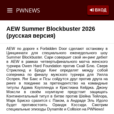
PWNEWS
ВХОД
AEW Summer Blockbuster 2026
(русская версия)
AEW по дороге к Forbidden Door сделают остановку в
Цинциннати для специального еженедельного шоу
Summer Blockbuster. Сари совершит свой ин-ринг дебют
в AEW в рамках четвертьфинального матча женского
турнира Owen Hard Foundation против Скай Блю. Сверв
Стрикленд и Броди Кинг определят между собой
соперника по финалу мужского турнира для Уилла
Оспрея. Янг Бакс и Псы сойдутся друг против друга на
ринге в поединке за претендентство на командные
титулы Адама Коупленда и Кристиана Кейджа. Джону
Моксли в своём хоумтауне предстоит защищать
Континентальный титул в битве против Шейна Тейлора,
Марк Бриско сразится с Паком, а Андраде Эль Идоло
будет противостоять Орандж Кэссиди. Смотрим
специальные эпизоды Dynamite и Collision на PWNews!