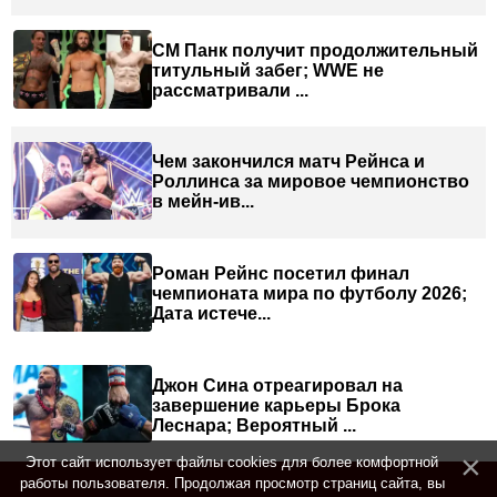
СМ Панк получит продолжительный
титульный забег; WWE не
рассматривали ...
Чем закончился матч Рейнса и
Роллинса за мировое чемпионство
в мейн-ив...
Роман Рейнс посетил финал
чемпионата мира по футболу 2026;
Дата истече...
Джон Сина отреагировал на
завершение карьеры Брока
Леснара; Вероятный ...
Этот сайт использует файлы cookies для более комфортной
работы пользователя. Продолжая просмотр страниц сайта, вы