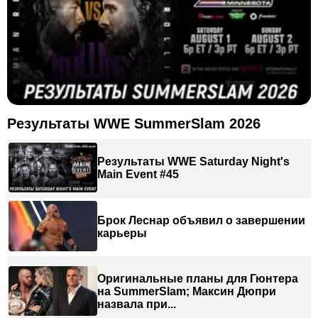
Результаты WWE SummerSlam 2026
Результаты WWE Saturday Night's
Main Event #45
Брок Леснар объявил о завершении
карьеры
Оригинальные планы для Гюнтера
на SummerSlam; Максин Дюпри
назвала при...