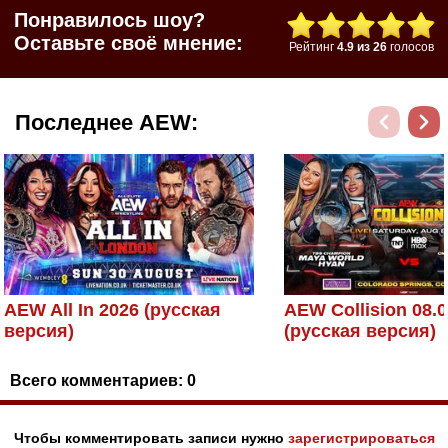
Понравилось шоу?
Оставьте своё мнение:
Рейтинг
4.9
из
26
голосов
Последнее AEW:
AEW All In 2026 (русская
AEW Collision 08.0
версия)
(русская версия)
Всего комментариев:
0
Чтобы комментировать записи нужно
зарегистрироваться