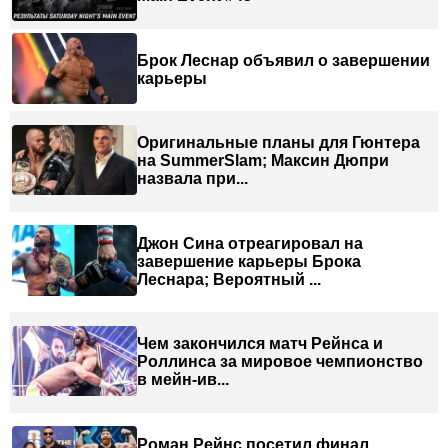
Брок Леснар объявил о завершении
карьеры
Оригинальные планы для Гюнтера
на SummerSlam; Максин Дюпри
назвала при...
Джон Сина отреагировал на
завершение карьеры Брока
Леснара; Вероятный ...
Чем закончился матч Рейнса и
Роллинса за мировое чемпионство
в мейн-ив...
Роман Рейнс посетил финал