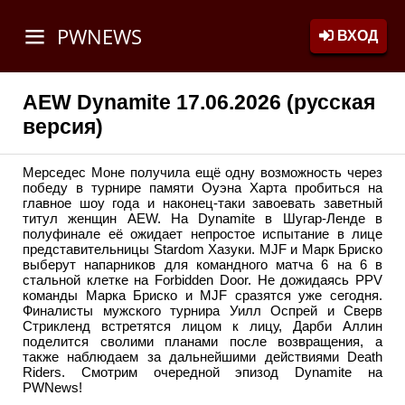
PWNEWS
ВХОД
AEW Dynamite 17.06.2026 (русская
версия)
Мерседес Моне получила ещё одну возможность через
победу в турнире памяти Оуэна Харта пробиться на
главное шоу года и наконец-таки завоевать заветный
титул женщин AEW. На Dynamite в Шугар-Ленде в
полуфинале её ожидает непростое испытание в лице
представительницы Stardom Хазуки. MJF и Марк Бриско
выберут напарников для командного матча 6 на 6 в
стальной клетке на Forbidden Door. Не дожидаясь PPV
команды Марка Бриско и MJF сразятся уже сегодня.
Финалисты мужского турнира Уилл Оспрей и Сверв
Стрикленд встретятся лицом к лицу, Дарби Аллин
поделится сволими планами после возвращения, а
также наблюдаем за дальнейшими действиями Death
Riders. Смотрим очередной эпизод Dynamite на
PWNews!