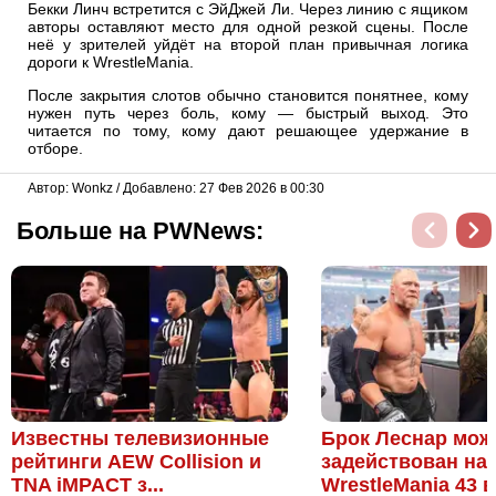
Бекки Линч встретится с ЭйДжей Ли. Через линию с ящиком
авторы оставляют место для одной резкой сцены. После
неё у зрителей уйдёт на второй план привычная логика
дороги к WrestleMania.
После закрытия слотов обычно становится понятнее, кому
нужен путь через боль, кому — быстрый выход. Это
читается по тому, кому дают решающее удержание в
отборе.
Автор: Wonkz / Добавлено: 27 Фев 2026 в 00:30
Больше на PWNews:
Известны телевизионные
Брок Леснар мож
рейтинги AEW Collision и
задействован на
TNA iMPACT з...
WrestleMania 43 в 