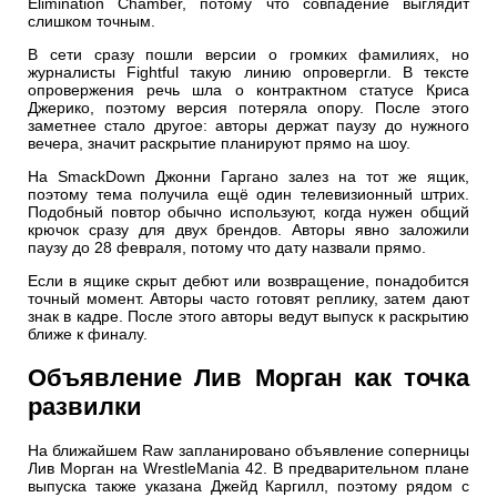
Elimination Chamber, потому что совпадение выглядит
слишком точным.
В сети сразу пошли версии о громких фамилиях, но
журналисты Fightful такую линию опровергли. В тексте
опровержения речь шла о контрактном статусе Криса
Джерико, поэтому версия потеряла опору. После этого
заметнее стало другое: авторы держат паузу до нужного
вечера, значит раскрытие планируют прямо на шоу.
На SmackDown Джонни Гаргано залез на тот же ящик,
поэтому тема получила ещё один телевизионный штрих.
Подобный повтор обычно используют, когда нужен общий
крючок сразу для двух брендов. Авторы явно заложили
паузу до 28 февраля, потому что дату назвали прямо.
Если в ящике скрыт дебют или возвращение, понадобится
точный момент. Авторы часто готовят реплику, затем дают
знак в кадре. После этого авторы ведут выпуск к раскрытию
ближе к финалу.
Объявление Лив Морган как точка
развилки
На ближайшем Raw запланировано объявление соперницы
Лив Морган на WrestleMania 42. В предварительном плане
выпуска также указана Джейд Каргилл, поэтому рядом с