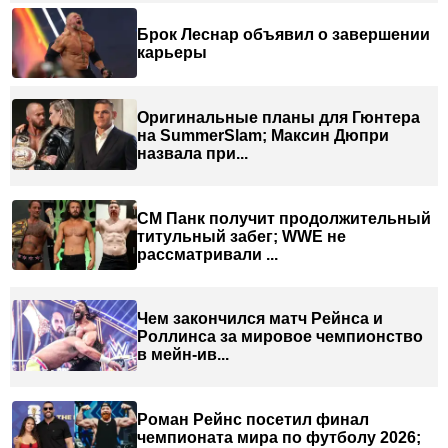
Брок Леснар объявил о завершении
карьеры
Оригинальные планы для Гюнтера
на SummerSlam; Максин Дюпри
назвала при...
СМ Панк получит продолжительный
титульный забег; WWE не
рассматривали ...
Чем закончился матч Рейнса и
Роллинса за мировое чемпионство
в мейн-ив...
Роман Рейнс посетил финал
чемпионата мира по футболу 2026;