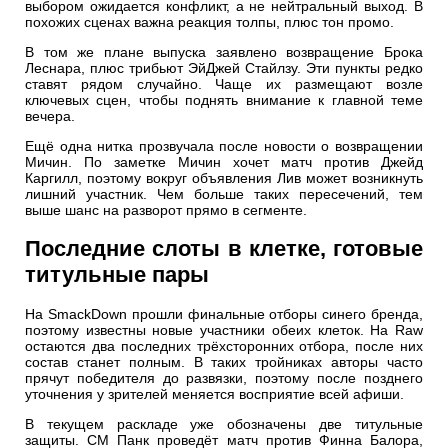
выбором ожидается конфликт, а не нейтральный выход. В
похожих сценах важна реакция толпы, плюс тон промо.
В том же плане выпуска заявлено возвращение Брока
Леснара, плюс трибьют ЭйДжей Стайлзу. Эти пункты редко
ставят рядом случайно. Чаще их размещают возле
ключевых сцен, чтобы поднять внимание к главной теме
вечера.
Ещё одна нитка прозвучала после новости о возвращении
Мичин. По заметке Мичин хочет матч против Джейд
Каргилл, поэтому вокруг объявления Лив может возникнуть
лишний участник. Чем больше таких пересечений, тем
выше шанс на разворот прямо в сегменте.
Последние слоты в клетке, готовые
титульные пары
На SmackDown прошли финальные отборы синего бренда,
поэтому известны новые участники обеих клеток. На Raw
остаются два последних трёхсторонних отбора, после них
состав станет полным. В таких тройниках авторы часто
прячут победителя до развязки, поэтому после позднего
уточнения у зрителей меняется восприятие всей афиши.
В текущем раскладе уже обозначены две титульные
защиты. СМ Панк проведёт матч против Финна Балора,