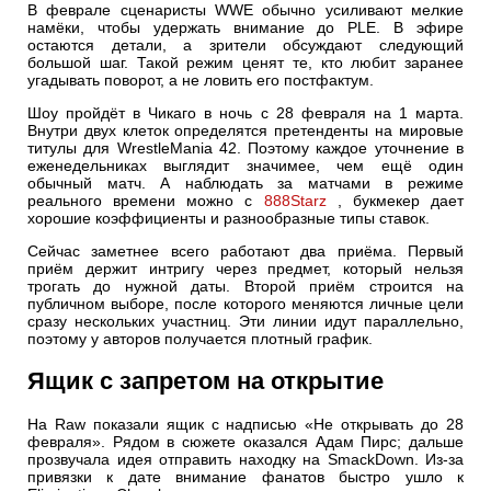
В феврале сценаристы WWE обычно усиливают мелкие
намёки, чтобы удержать внимание до PLE. В эфире
остаются детали, а зрители обсуждают следующий
большой шаг. Такой режим ценят те, кто любит заранее
угадывать поворот, а не ловить его постфактум.
Шоу пройдёт в Чикаго в ночь с 28 февраля на 1 марта.
Внутри двух клеток определятся претенденты на мировые
титулы для WrestleMania 42. Поэтому каждое уточнение в
еженедельниках выглядит значимее, чем ещё один
обычный матч. А наблюдать за матчами в режиме
реального времени можно с
888Starz
, букмекер дает
хорошие коэффициенты и разнообразные типы ставок.
Сейчас заметнее всего работают два приёма. Первый
приём держит интригу через предмет, который нельзя
трогать до нужной даты. Второй приём строится на
публичном выборе, после которого меняются личные цели
сразу нескольких участниц. Эти линии идут параллельно,
поэтому у авторов получается плотный график.
Ящик с запретом на открытие
На Raw показали ящик с надписью «Не открывать до 28
февраля». Рядом в сюжете оказался Адам Пирс; дальше
прозвучала идея отправить находку на SmackDown. Из-за
привязки к дате внимание фанатов быстро ушло к