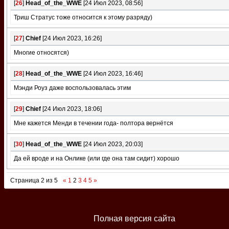
[
26
]
Head_of_the_WWE
[24 Июл 2023, 08:56]
Триш Стратус тоже относится к этому разряду)
[
27
]
Chief
[24 Июл 2023, 16:26]
Многие относятся)
[
28
]
Head_of_the_WWE
[24 Июл 2023, 16:46]
Мэнди Роуз даже воспользовалась этим
[
29
]
Chief
[24 Июл 2023, 18:06]
Мне кажется Менди в течении года- полтора вернётся
[
30
]
Head_of_the_WWE
[24 Июл 2023, 20:03]
Да ей вроде и на Онлике (или где она там сидит) хорошо
Страница
2
из
5
«
1
2
3
4
5
»
Полная версия сайта