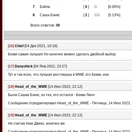
7
.
Бэйли
[
0
]
[0.00%]
8
.
Саша Бэнкс
[
2
]
[5.13%]
Всего ответов:
39
[
16
]
Chief
[04 Дек 2021, 10:16]
Бекки самая лучшая! Но конечно можно сделать двойной выбор
[
17
]
Danyohick
[04 Янв 2022, 23:27]
Тут и так ясно, что лучшая рестлерша в WWE это Бекки, изи.
[
18
]
Head_of_the_WWE
[14 Июл 2023, 22:12]
Была Сашка Бэнкс, из тех, кто остался - Бекки Линч
Сообщение отредактировал
Head_of_the_WWE
-
Пятница, 14 Июл 2023, 
[
19
]
Head_of_the_WWE
[14 Июл 2023, 22:12]
Не считая Наю Джекс, конечно же
Сообщение отредактировал
Head_of_the_WWE
-
Пятница, 14 Июл 2023, 