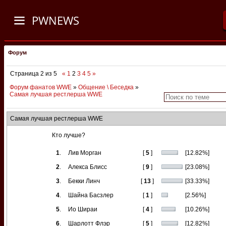
PWNEWS
Форум
Страница
2
из
5
«
1
2
3
4
5
»
Форум фанатов WWE
»
Общение \ Беседка
»
Самая лучшая рестлерша WWE
Самая лучшая рестлерша WWE
Кто лучше?
1
.
Лив Морган
[
5
]
[12.82%]
2
.
Алекса Блисс
[
9
]
[23.08%]
3
.
Бекки Линч
[
13
]
[33.33%]
4
.
Шайна Басзлер
[
1
]
[2.56%]
5
.
Ио Шираи
[
4
]
[10.26%]
6
.
Шарлотт Флэр
[
5
]
[12.82%]