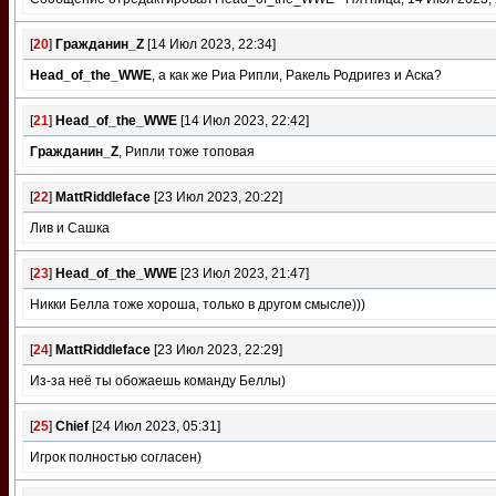
[
20
]
Гражданин_Z
[14 Июл 2023, 22:34]
Head_of_the_WWE
, а как же Риа Рипли, Ракель Родригез и Аска?
[
21
]
Head_of_the_WWE
[14 Июл 2023, 22:42]
Гражданин_Z
, Рипли тоже топовая
[
22
]
MattRiddleface
[23 Июл 2023, 20:22]
Лив и Сашка
[
23
]
Head_of_the_WWE
[23 Июл 2023, 21:47]
Никки Белла тоже хороша, только в другом смысле)))
[
24
]
MattRiddleface
[23 Июл 2023, 22:29]
Из-за неё ты обожаешь команду Беллы)
[
25
]
Chief
[24 Июл 2023, 05:31]
Игрок полностью согласен)