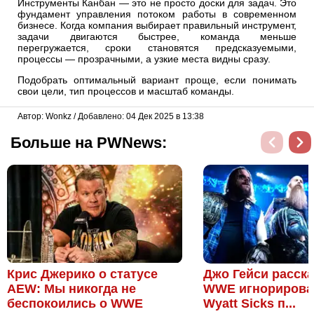
Инструменты Канбан — это не просто доски для задач. Это
фундамент управления потоком работы в современном
бизнесе. Когда компания выбирает правильный инструмент,
задачи двигаются быстрее, команда меньше
перегружается, сроки становятся предсказуемыми,
процессы — прозрачными, а узкие места видны сразу.
Подобрать оптимальный вариант проще, если понимать
свои цели, тип процессов и масштаб команды.
Автор: Wonkz / Добавлено: 04 Дек 2025 в 13:38
Больше на PWNews:
Крис Джерико о статусе
Джо Гейси расска
AEW: Мы никогда не
WWE игнорирова
беспокоились о WWE
Wyatt Sicks п...