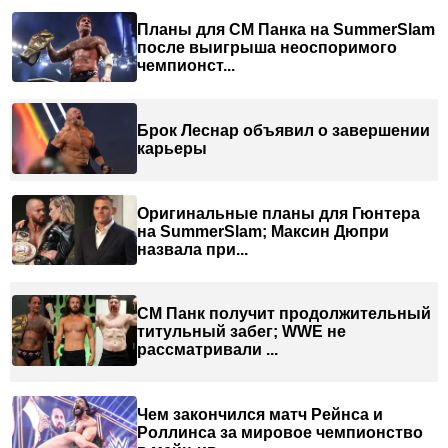
Планы для СМ Панка на SummerSlam
после выигрыша неоспоримого
чемпионст...
Брок Леснар объявил о завершении
карьеры
Оригинальные планы для Гюнтера
на SummerSlam; Максин Дюпри
назвала при...
СМ Панк получит продолжительный
титульный забег; WWE не
рассматривали ...
Чем закончился матч Рейнса и
Роллинса за мировое чемпионство