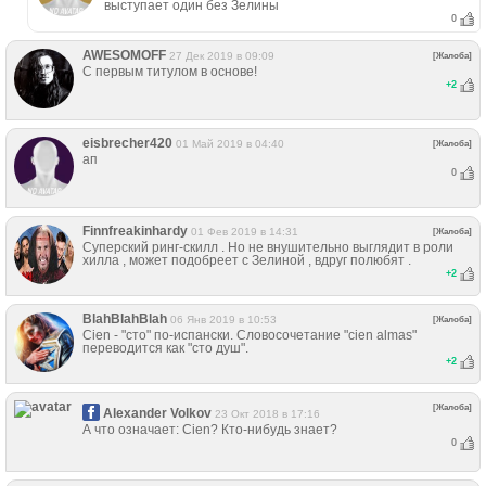
выступает один без Зелины
0
AWESOMOFF
27 Дек 2019 в 09:09
[Жалоба]
С первым титулом в основе!
+
2
eisbrecher420
01 Май 2019 в 04:40
[Жалоба]
ап
0
Finnfreakinhardy
01 Фев 2019 в 14:31
[Жалоба]
Суперский ринг-скилл . Но не внушительно выглядит в роли
хилла , может подобреет с Зелиной , вдруг полюбят .
+
2
BlahBlahBlah
06 Янв 2019 в 10:53
[Жалоба]
Cien - "сто" по-испански. Словосочетание "cien almas"
переводится как "сто душ".
+
2
[Жалоба]
Alexander Volkov
23 Окт 2018 в 17:16
А что означает: Cien? Кто-нибудь знает?
0