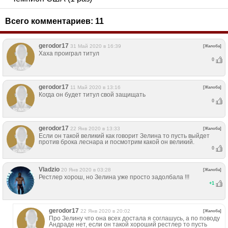
Всего комментариев:
11
gerodor17
31 Май 2020 в 16:39
[Жалоба]
Хаха проиграл титул
0
gerodor17
11 Май 2020 в 13:16
[Жалоба]
Когда он будет титул свой защищать
0
gerodor17
22 Янв 2020 в 13:33
[Жалоба]
Если он такой великий как говорит Зелина то пусть выйдет
против брока леснара и посмотрим какой он великий.
0
Vladzio
20 Янв 2020 в 03:28
[Жалоба]
Рестлер хорош, но Зелина уже просто задолбала !!!
+
1
gerodor17
22 Янв 2020 в 20:02
[Жалоба]
Про Зелину что она всех достала я соглашусь, а по поводу
Андраде нет, если он такой хороший рестлер то пусть