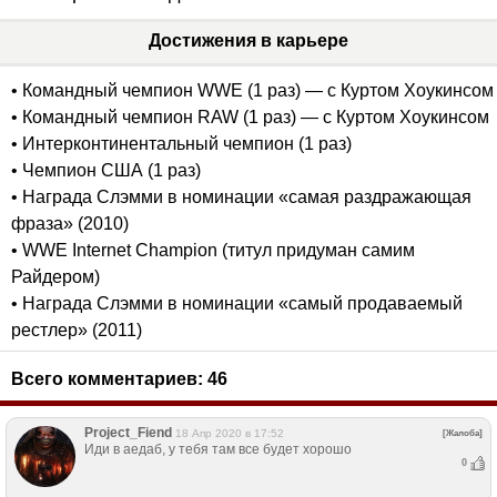
Достижения в карьере
• Командный чемпион WWE (1 раз) — с Куртом Хоукинсом
• Командный чемпион RAW (1 раз) — с Куртом Хоукинсом
• Интерконтинентальный чемпион (1 раз)
• Чемпион США (1 раз)
• Награда Слэмми в номинации «самая раздражающая
фраза» (2010)
• WWE Internet Champion (титул придуман самим
Райдером)
• Награда Слэмми в номинации «самый продаваемый
рестлер» (2011)
Всего комментариев:
46
Project_Fiend
18 Апр 2020 в 17:52
[Жалоба]
Иди в аедаб, у тебя там все будет хорошо
0