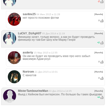
-2
savilov25
04 Июн 2015 в 11:28
[Жалоба]
нет просто похожие фотки
0
LuCkY_DzAgA07
05 Дек 2014 в 11:19
[Жалоба]
Финишер зачет, только вопрос, а как он будет проводить
финишер ну там Биг Шоу или Марку Генри
+
2
asderty
15 Мар 2015 в 12:55
[Жалоба]
Он им не будет их проводить wwe про него забыл
максимум Адам роуз
0
Nortrom
21 Дек 2015 в 10:01
[Жалоба]
С канатов
0
MisterTambourineMan
03 Дек 2014 в 14:05
[Жалоба]
Фьюд с Кейном был интересен. По больше бы таких фьюдовю
+
4