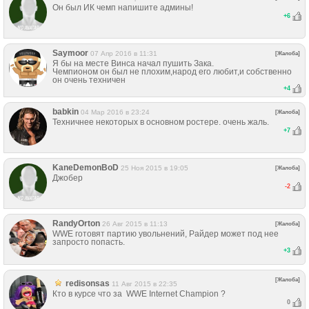
Он был ИК чемп напишите админы!
+
6
Saymoor
07 Апр 2016 в 11:31
[Жалоба]
Я бы на месте Винса начал пушить Зака.
Чемпионом он был не плохим,народ его любит,и собственно
он очень техничен
+
4
babkin
04 Мар 2016 в 23:24
[Жалоба]
Техничнее некоторых в основном ростере. очень жаль.
+
7
KaneDemonBoD
25 Ноя 2015 в 19:05
[Жалоба]
Джобер
-2
RandyОrton
26 Авг 2015 в 11:13
[Жалоба]
WWE готовят партию увольнений, Райдер может под нее
запросто попасть.
+
3
[Жалоба]
redisonsas
11 Авг 2015 в 22:35
Кто в курсе что за WWE Internet Champion ?
0