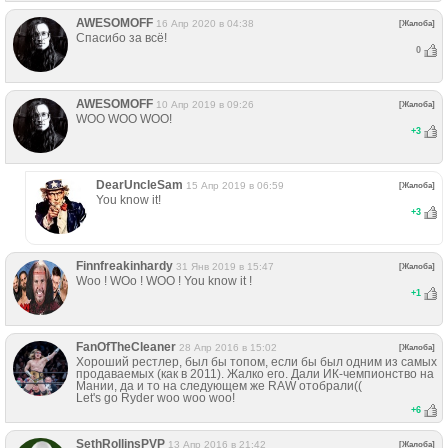
AWESOMOFF
16 Апр 2020 в 04:38
[Жалоба]
Спасибо за всё!
0
AWESOMOFF
10 Апр 2019 в 09:26
[Жалоба]
WOO WOO WOO!
+
3
DearUncleSam
15 Апр 2019 в 06:59
[Жалоба]
You know it!
+
3
Finnfreakinhardy
31 Янв 2019 в 15:47
[Жалоба]
Woo ! WOo ! WOO ! You know it !
+
1
FanOfTheCleaner
28 Апр 2016 в 15:02
[Жалоба]
Хороший рестлер, был бы топом, если бы был одним из самых
продаваемых (как в 2011). Жалко его. Дали ИК-чемпионство на
Мании, да и то на следующем же RAW отобрали((
Let's go Ryder woo woo woo!
+
6
SethRollinsPVP
13 Апр 2016 в 21:42
[Жалоба]