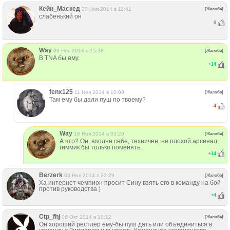
Кейн_Маскед
30 Ноя 2014 в 11:41
[Жалоба]
слабенький он
0
Way
09 Ноя 2014 в 15:38
[Жалоба]
В TNA бы ему.
+
14
fenx125
11 Ноя 2014 в 10:09
[Жалоба]
Там ему бы дали пуш по твоему?
-4
Way
16 Ноя 2014 в 03:29
[Жалоба]
А что? Он, вполне себе, техничен, не плохой арсенал,
гиммик бы только поменять.
+
14
Berzerk
05 Ноя 2014 в 22:29
[Жалоба]
Ха интернет чемпион просит Сину взять его в команду на бой
против руководства )
+
4
Ctp_fhj
06 Окт 2014 в 10:12
[Жалоба]
Он хороший рестлер ему-бы пуш дать или объединиться в