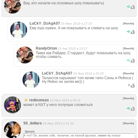
Вау, его начали на основных шоу показывать)
+
3
LuCkY_DzAgA07
20 Июн 2015 в 17:10
[Жалоба]
Ему пуш нужен. А ни показывать и сливать на шоу
+
8
RandyОrton
15 Авг 2015 в 13:27
[Жалоба]
Таких как Райдер, Стардаст, будут показывать на шоу,
чтобы сливать.
+
1
LuCkY_DzAgA07
10 Фев 2016 в 20:25
[Жалоба]
Талантов зарывают топ-качки типо Сины и Рейнса (
Ну Рейнс не хиляк же)) )
0
[Жалоба]
redisonsas
12 Июн 2015 в 00:11
может в NXT у него получше сложиться
+
6
50_dollars
04 Июн 2015 в 21:32
[Жалоба]
Цитата
А что? Он, вполне себе, техничен, не плохой арсенал, гиммик бы только