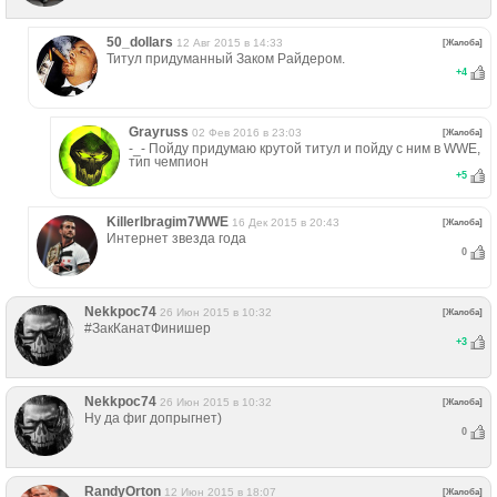
50_dollars
12 Авг 2015 в 14:33
[Жалоба]
Титул придуманный Заком Райдером.
+
4
Grayruss
02 Фев 2016 в 23:03
[Жалоба]
-_- Пойду придумаю крутой титул и пойду с ним в WWE,
тип чемпион
+
5
KillerIbragim7WWE
16 Дек 2015 в 20:43
[Жалоба]
Интернет звезда года
0
Nekkpoc74
26 Июн 2015 в 10:32
[Жалоба]
#ЗакКанатФинишер
+
3
Nekkpoc74
26 Июн 2015 в 10:32
[Жалоба]
Ну да фиг допрыгнет)
0
RandyОrton
12 Июн 2015 в 18:07
[Жалоба]