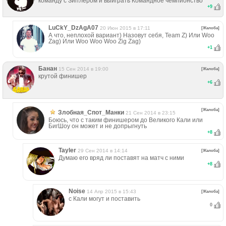
команду с Зигглером и выиграть Командное чемпионство
+
9
LuCkY_DzAgA07
20 Июн 2015 в 17:11
[Жалоба]
А что, неплохой вариант) Назовут себя, Team Z) Или Woo
Zag) Или Woo Woo Woo Zig Zag)
+
1
Банан
15 Сен 2014 в 19:00
[Жалоба]
крутой финишер
+
6
[Жалоба]
Злобная_Спот_Манки
21 Сен 2014 в 23:15
Боюсь, что с таким финишером до Великого Кали или
БигШоу он может и не допрыгнуть
+
8
Tayler
29 Сен 2014 в 14:14
[Жалоба]
Думаю его вряд ли поставят на матч с ними
+
8
Noise
14 Апр 2015 в 15:43
[Жалоба]
с Кали могут и поставить
0