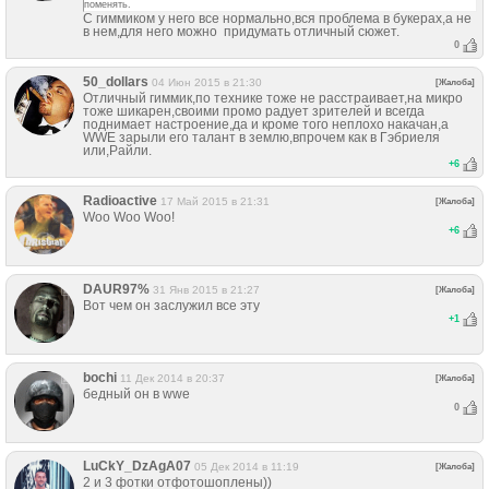
поменять.
С гиммиком у него все нормально,вся проблема в букерах,а не
в нем,для него можно придумать отличный сюжет.
0
50_dollars
04 Июн 2015 в 21:30
[Жалоба]
Отличный гиммик,по технике тоже не расстраивает,на микро
тоже шикарен,своими промо радует зрителей и всегда
поднимает настроение,да и кроме того неплохо накачан,а
WWE зарыли его талант в землю,впрочем как в Гэбриеля
или,Райли.
+
6
Radioactive
17 Май 2015 в 21:31
[Жалоба]
Woo Woo Woo!
+
6
DAUR97%
31 Янв 2015 в 21:27
[Жалоба]
Вот чем он заслужил все эту
+
1
bochi
11 Дек 2014 в 20:37
[Жалоба]
бедный он в wwe
0
LuCkY_DzAgA07
05 Дек 2014 в 11:19
[Жалоба]
2 и 3 фотки отфотошоплены))