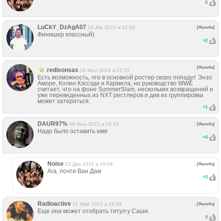
0
LuCkY_DzAgA07
18 Авг 2015 в 22:08
[Жалоба]
Финишер классный)
+
2
[Жалоба]
redisonsas
18 Июл 2015 в 21:55
Есть возможность, что в основной ростер скоро попадут Энзо
Аморе, Колин Кэссэди и Кармела, но руководство WWE
считает, что на фоне SummerSlam, нескольких возвращений и
уже переведенных из NXT рестлеров и див их группировка
может затеряться.
+
1
DAUR97%
09 Июн 2015 в 19:19
[Жалоба]
Надо было оставить имя
+
4
Noise
23 Дек 2015 в 16:04
[Жалоба]
Ага, почти Ван Дам
+
3
Radioactive
21 Май 2015 в 19:34
[Жалоба]
Еще она может отобрать титул у Саши.
0