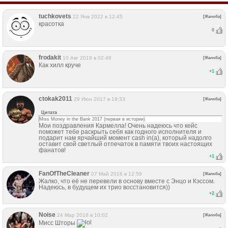
tuchkovets
22 Янв 2022 в 12:45
[Жалоба]
красотка
0
frodakit
10 Авг 2019 в 02:48
[Жалоба]
Как хилл круче
+
1
ctokak2011
29 Июн 2017 в 19:33
[Жалоба]
Цитата
Miss Money in the Bank 2017 (первая в истории)
Мои поздравления Кармелла! Очень надеюсь что кейс
поможет тебе раскрыть себя как годного исполнителя и
подарит нам ярчайший момент cash in(а), который надолго
оставит свой светлый отпечаток в памяти твоих настоящих
фанатов!
+
1
FanOfTheCleaner
07 Май 2016 в 12:59
[Жалоба]
Жалко, что её не перевели в основу вместе с Энцо и Кэссом.
Надеюсь, в будущем их трио восстановится))
+
2
Noise
24 Мар 2016 в 10:02
[Жалоба]
Мисс Шторы