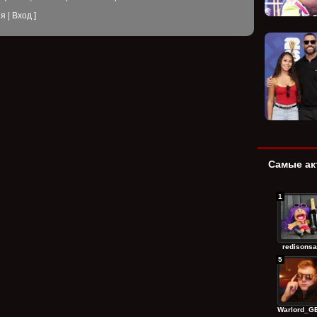
ия
|
Вход
]
Самые ак
1
redisonsa
5
Warlord_GE