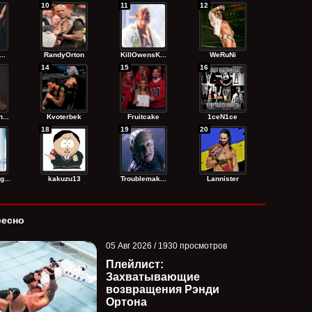
10
11
12
..
RandyОrton
KillOwensK...
WeRuNi
14
15
16
...
Kvoterbek
Fruitcake
1ceN1ce
18
19
20
...
kakuzu13
Troublemak...
Lannister
ресно
05 Авг 2026 / 1930 просмотров
Плейлист:
Захватывающие
возвращения Рэнди
Ортона