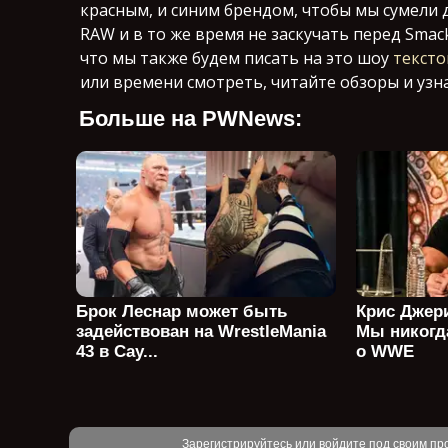
красным, и синим брендом, чтобы мы сумели 
RAW и в то же время не заскучать перед Smac
что мы также будем писать на это шоу
тексто
или времени смотреть, читайте обзоры и узн
Больше на PWNews:
Брок Леснар может быть
Крис Джери
задействован на WrestleMania
Мы никогд
43 в Сау...
о WWE
Зарегистрируйтесь или войдите под своим пр