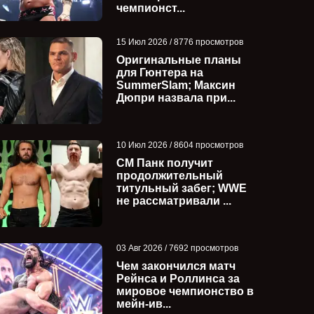
чемпионст...
15 Июл 2026 / 8776 просмотров
Оригинальные планы
для Гюнтера на
SummerSlam; Максин
Дюпри назвала при...
10 Июл 2026 / 8604 просмотров
СМ Панк получит
продолжительный
титульный забег; WWE
не рассматривали ...
E
Джон Сина отреагировал на
Чем закончился 
завершение карьеры Брока
против Адама Пэ
Леснара; ...
Бродидо за ...
03 Авг 2026 / 7692 просмотров
Чем закончился матч
Рейнса и Роллинса за
мировое чемпионство в
мейн-ив...