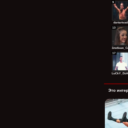
9
dartartvad.
13
Злобная_Сп
17
LuCkY_DzAg
Это инте