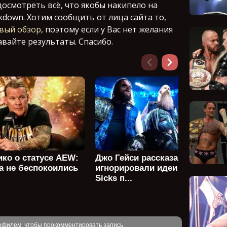
досмотреть всё, что якобы накипело на
kdown. Хотим сообщить от лица сайта то,
вый обзор
, поэтому если у Вас нет желания
авайте результаты. Спасибо.
ко о статусе AEW:
Джо Гейси рассказал, что WW
а не беспокоились
игнорировали идеи Wyatt
Sicks п...
офилем, чтобы прокомментировать запись.