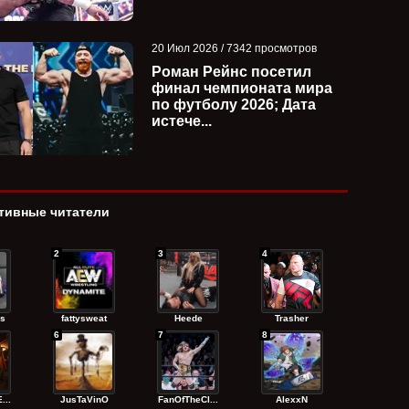
20 Июл 2026 / 7342 просмотров
Роман Рейнс посетил
финал чемпионата мира
по футболу 2026; Дата
истече...
тивные читатели
2
3
4
s
fattysweat
Heede
Trasher
6
7
8
...
JusTaVinO
FanOfTheCl...
AlexxN