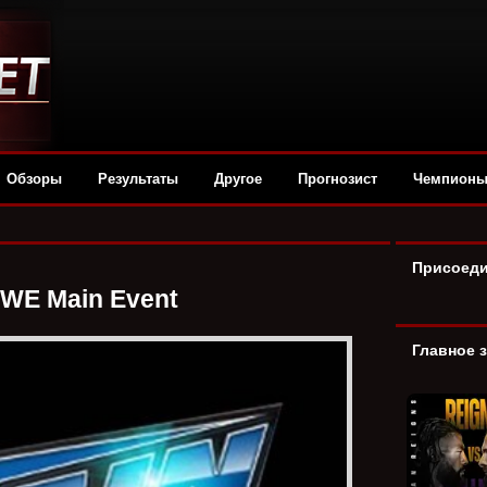
Обзоры
Результаты
Другое
Прогнозист
Чемпион
Присоеди
WE Main Event
Главное 