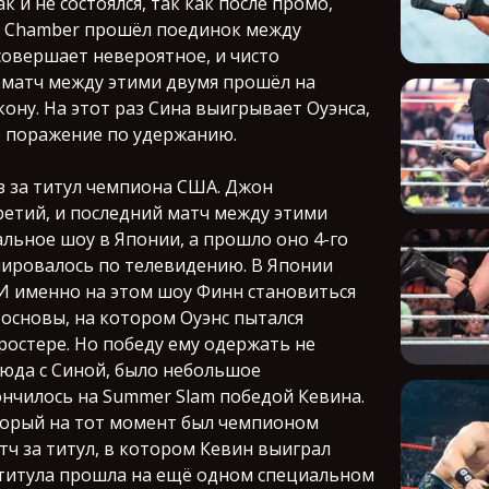
 и не состоялся, так как после промо,
on Chamber прошёл поединок между
 совершает невероятное, и чисто
ематч между этими двумя прошёл на
 кону. На этот раз Сина выигрывает Оуэнса,
е поражение по удержанию.
аз за титул чемпиона США. Джон
ретий, и последний матч между этими
альное шоу в Японии, а прошло оно 4-го
слировалось по телевидению. В Японии
 И именно на этом шоу Финн становиться
основы, на котором Оуэнс пытался
остере. Но победу ему одержать не
фьюда с Синой, было небольшое
ончилось на Summer Slam победой Кевина.
оторый на тот момент был чемпионом
ч за титул, в котором Кевин выиграл
 титула прошла на ещё одном специальном