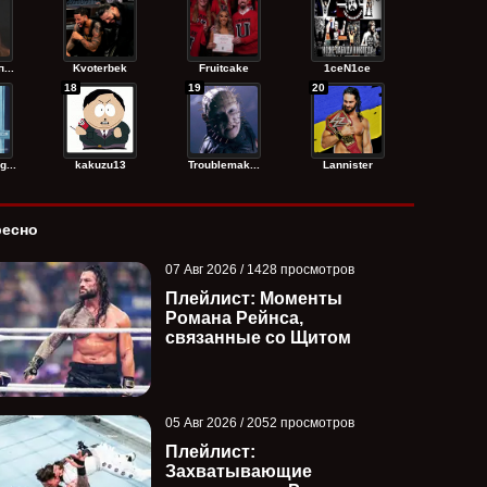
...
Kvoterbek
Fruitcake
1ceN1ce
18
19
20
...
kakuzu13
Troublemak...
Lannister
ресно
07 Авг 2026 / 1428 просмотров
Плейлист: Моменты
Романа Рейнса,
связанные со Щитом
05 Авг 2026 / 2052 просмотров
Плейлист:
Захватывающие