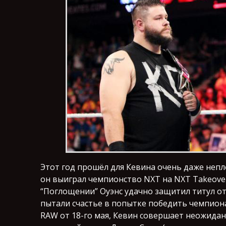
Этот год прошёл для Кевина очень даже непло
он выиграл чемпионство NXT на NXT Takeover
“Поглощении” Оуэнс удачно защитил титул от
пытали счастье в попытке победить чемпиона,
RAW от 18-го мая, Кевин совершает неожидан