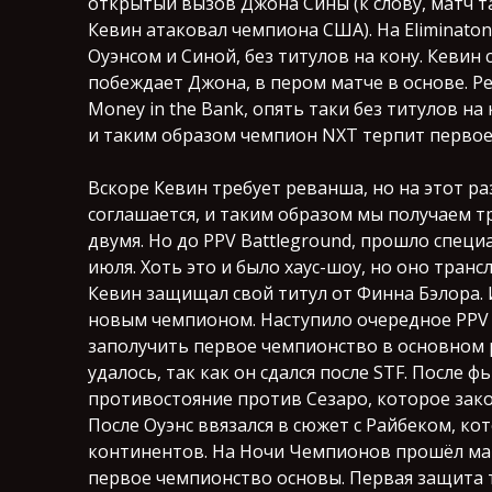
открытый вызов Джона Сины (к слову, матч так
Кевин атаковал чемпиона США). На Eliminat
Оуэнсом и Синой, без титулов на кону. Кевин
побеждает Джона, в пером матче в основе. Р
Money in the Bank, опять таки без титулов на
и таким образом чемпион NXT терпит перво
Вскоре Кевин требует реванша, но на этот р
соглашается, и таким образом мы получаем т
двумя. Но до PPV Battleground, прошло специ
июля. Хоть это и было хаус-шоу, но оно тран
Кевин защищал свой титул от Финна Бэлора.
новым чемпионом. Наступило очередное PPV 
заполучить первое чемпионство в основном р
удалось, так как он сдался после STF. После 
противостояние против Сезаро, которое зак
После Оуэнс ввязался в сюжет с Райбеком, к
континентов. На Ночи Чемпионов прошёл мат
первое чемпионство основы. Первая защита