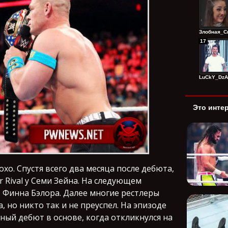
Злобная_Сп
17
LuCkY_DzAg
Это инте
хо. Спустя всего два месяца после дебюта,
 Rival у Семи Зейна. На следующем
 Финна Бэлора. Далее многие рестлеры
 но никто так и не преуспел. На эпизоде
ный дебют в основе, когда откликнулся на