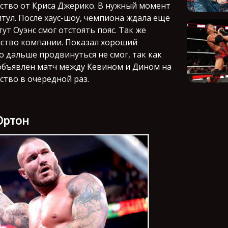
нство от Криса Джерико. В нужный момент
итул. После хаус-шоу, чемпиона ждала ещё
ут Оуэнс смог отстоять пояс. Так же
нство компании. Показал хороший
но дальше продвинуться не смог, так как
объявлен матч между Кевином и Дином на
ство в очередной раз.
Ортон