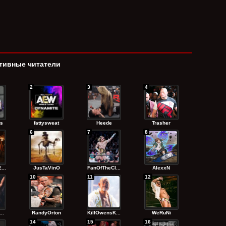
тивные читатели
2
3
4
s
fattysweat
Heede
Trasher
6
7
8
...
JusTaVinO
FanOfTheCl...
AlexxN
10
11
12
..
RandyОrton
KillOwensK...
WeRuNi
14
15
16