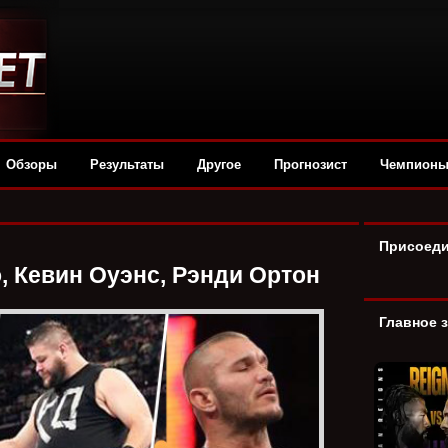
Обзоры
Результаты
Другое
Прогнозист
Чемпион
Присоеди
о, Кевин Оуэнс, Рэнди Ортон
Главное 