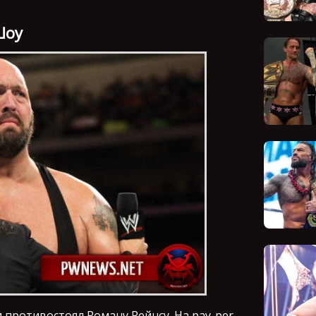
Шоу
 и противостоял Роману Рейнсу. На pay-per-