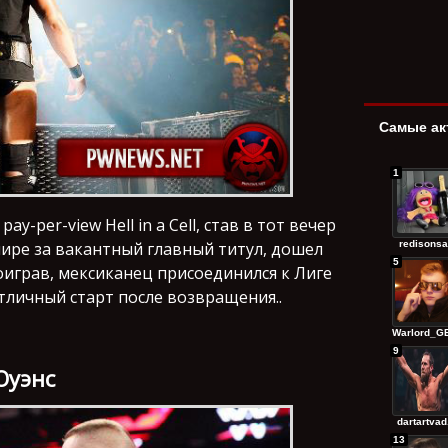
Самые ак
1
-per-view Hell in a Cell, став в тот вечер
redisonsa
ире за вакантный главный титул, дошел
5
оиграв, мексиканец присоединился к Лиге
тличный старт после возвращения..
Warlord_GE
9
Оуэнс
dartartvad.
13