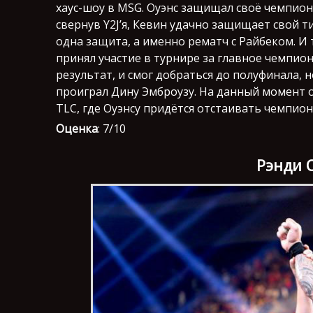
хаус-шоу в MSG. Оуэнс защищал своё чемпио
свернув Y2J’я, Кевин удачно защищает свой т
одна защита, а именно рематч с Райбеком. И т
принял участие в турнире за главное чемпио
результат, и смог добраться до полуфинала, 
проиграл Дину Эмброузу. На данный момент 
TLC, где Оуэнсу придётся отстаивать чемпион
Оценка
: 7/10
Рэнди 