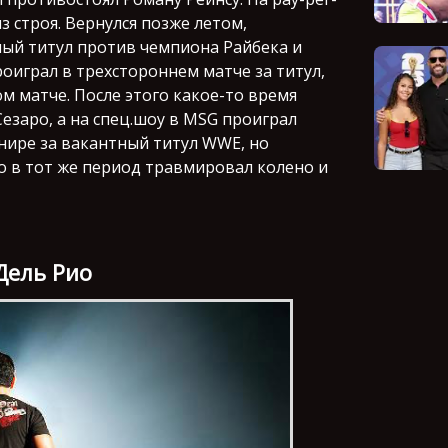
з строя. Вернулся позже летом,
ый титул против чемпиона Райбека и
оиграл в трехстороннем матче за титул,
м матче. После этого какое-то время
Сезаро, а на спец.шоу в MSG проиграл
рнире за вакантный титул WWE, но
о в тот же период травмировал колено и
Дель Рио