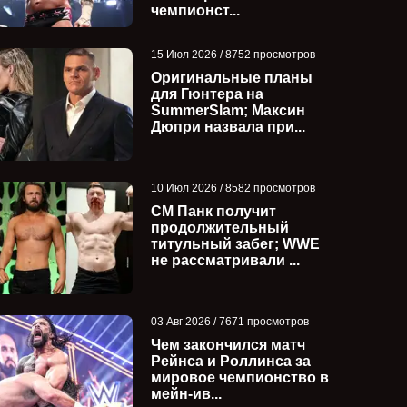
чемпионст...
15 Июл 2026 / 8752 просмотров
Оригинальные планы
для Гюнтера на
SummerSlam; Максин
Дюпри назвала при...
Чем закончился матч Demand
Чем закончился м
10 Июл 2026 / 8582 просмотров
против Адама Пэйджа и
Slam Mexico за п
СМ Панк получит
Бродидо за ...
под...
продолжительный
титульный забег; WWE
не рассматривали ...
03 Авг 2026 / 7671 просмотров
Чем закончился матч
Рейнса и Роллинса за
мировое чемпионство в
мейн-ив...