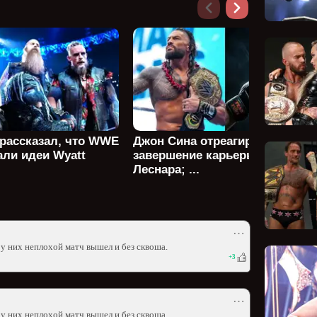
 рассказал, что WWE
Джон Сина отреагировал на
али идеи Wyatt
завершение карьеры Брока
Леснара; ...
⋯
у них неплохой матч вышел и без сквоша.
+
3
⋯
у них неплохой матч вышел и без сквоша.