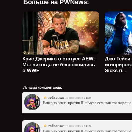
Больше на PWNews:
Крис Джерико о статусе AEW:
Джо Гейси
Мы никогда не беспокоились
игнориров
о WWE
Sicks п...
Лучший комментарий:
redisonsas
12 Янв 2016 в
14:09
Наверно опять против Шеймуса если так это хорошо 
redisonsas
12 Янв 2016 в
14:09
Наверно опять против Шеймуса если так это хорошо 