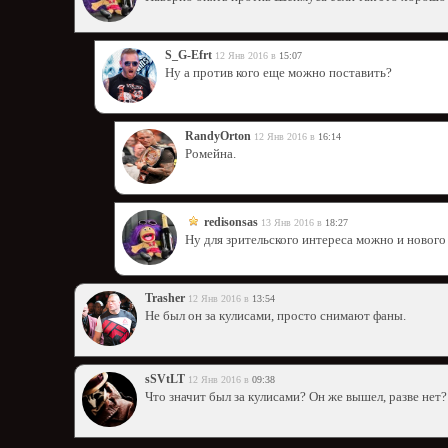
S_G-Efrt
12 Янв 2016 в
15:07
Ну а против кого еще можно поставить?
RandyОrton
12 Янв 2016 в
16:14
Ромейна.
redisonsas
13 Янв 2016 в
18:27
Ну для зрительского интереса можно и нового
Trasher
12 Янв 2016 в
13:54
Не был он за кулисами, просто снимают фаны.
sSVtLT
12 Янв 2016 в
09:38
Что значит был за кулисами? Он же вышел, разве нет