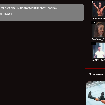
9
офилем, чтобы прокомментировать запись.
ия
|
Вход
]
dartartvad.
13
Злобная_Сп
17
LuCkY_DzAg
Это инте