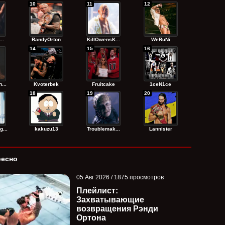
10
11
12
..
RandyОrton
KillOwensK...
WeRuNi
14
15
16
...
Kvoterbek
Fruitcake
1ceN1ce
18
19
20
...
kakuzu13
Troublemak...
Lannister
ресно
05 Авг 2026 / 1875 просмотров
Плейлист:
Захватывающие
возвращения Рэнди
Ортона