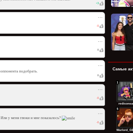
+
3
⋯
-1
⋯
0
⋯
Самые ак
 оппонента подобрать.
0
1
⋯
-1
redisonsa
5
⋯
? Или у меня глюки и мне показалось?
-1
Warlord_GE