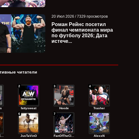
20 Июл 2026 / 7329 просмотров
Роман Рейнс посетил
финал чемпионата мира
по футболу 2026; Дата
истече...
тивные читатели
2
3
4
s
fattysweat
Heede
Trasher
6
7
8
...
JusTaVinO
FanOfTheCl...
AlexxN