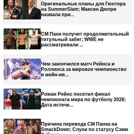
Оригинальные планы для Гюнтера
на SummerSlam; Максин Дюпри
назвала при...
СМ Панк получит продолжительный
титульный забег; WWE не
рассматривали ...
Чем закончился матч Рейнса и
Роллинса за мировое чемпионство
в мейн-ив...
Роман Рейнс посетил финал
чемпионата мира по футболу 2026;
Дата истече...
Причина перевода СМ Панка на
SmackDown; Слухи по статусу Сэми