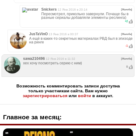
Snickers
12 Янв 2016 в 20:14
[Жалоба]
Пересмотрел, прикольно завернули. Почаще бы в
разные сериалы добавляли элементы реслинга)
+
2
JusTaVinO
13 Янв 2016 в 00:37
[Жалоба]
А ещё в каких-то секретных материалах РВД был в эпизоде
на ринге
-1
sawa210496
12 Янв 2016 в 11:32
[Жалоба]
хех хочу посмотреть серию с ним)
0
Возможность комментировать записи доступна
только участникам сайта. Вам нужно
зарегистрироваться
или
войти
в аккаунт.
Главное за месяц: