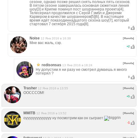
сезоне, однако позже решил снять полных пять сезонов.
В пятом сезоне завершилась основная сюжетная линия
шоу[3] и Крипке покинул пост шоураннера проекта[4].
Телесериал продолжился с Серой Гэмбл и Джереми
Карвером в качестве шоураннеров[5][6]. В настоящее
время идёт показодиннадцатого сезона шоу[7], который
стартовал 7 октября 2015 года[8].
0
Noise
12 Янв 2016 в 16:38
[Жалоба]
Мне вас жаль, сэр.
+
2
[Жалоба]
redisonsas
13 Янв 2016 в 18:24
Ну допустим я ни разу не смотрел думаешь я много
потерял ?
0
Trasher
12 Янв 2016 в 13:55
[Жалоба]
ООСССОМ!
+
5
MMITB
12 Янв 2016 в 13:52
[Жалоба]
оуууууууууууууу ну посмотрим как он сыграет
-1