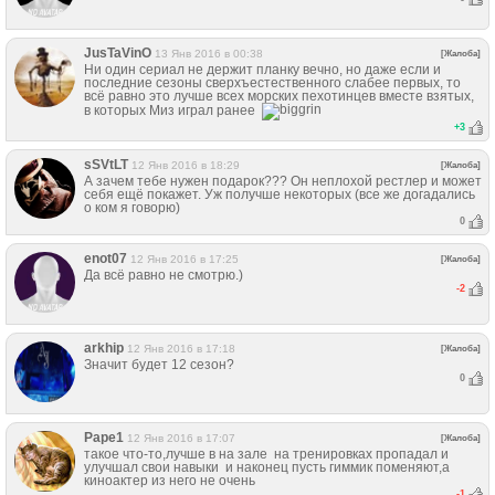
JusTaVinO
13 Янв 2016 в 00:38
[Жалоба]
Ни один сериал не держит планку вечно, но даже если и
последние сезоны сверхъестественного слабее первых, то
всё равно это лучше всех морских пехотинцев вместе взятых,
в которых Миз играл ранее
+
3
sSVtLT
12 Янв 2016 в 18:29
[Жалоба]
А зачем тебе нужен подарок??? Он неплохой рестлер и может
себя ещё покажет. Уж получше некоторых (все же догадались
о ком я говорю)
0
enot07
12 Янв 2016 в 17:25
[Жалоба]
Да всё равно не смотрю.)
-2
arkhip
12 Янв 2016 в 17:18
[Жалоба]
Значит будет 12 сезон?
0
Pape1
12 Янв 2016 в 17:07
[Жалоба]
такое что-то,лучше в на зале на тренировках пропадал и
улучшал свои навыки и наконец пусть гиммик поменяют,а
киноактер из него не очень
-1