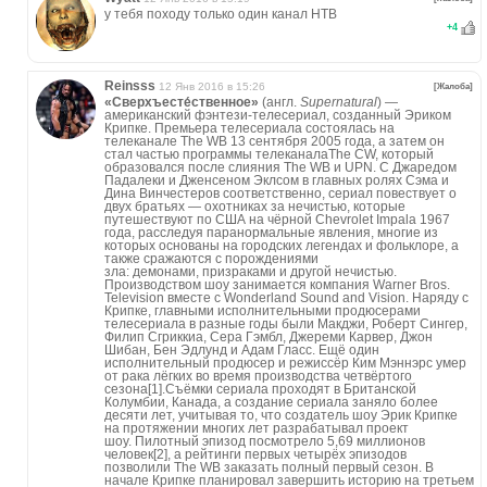
у тебя походу только один канал НТВ
+
4
Reinsss
12 Янв 2016 в 15:26
[Жалоба]
«Сверхъесте́ственное»
(англ.
Supernatural
) —
американский фэнтези-телесериал, созданный Эриком
Крипке. Премьера телесериала состоялась на
телеканале The WB 13 сентября 2005 года, а затем он
стал частью программы телеканалаThe CW, который
образовался после слияния The WB и UPN. С Джаредом
Падалеки и Дженсеном Эклсом в главных ролях Сэма и
Дина Винчестеров соответственно, сериал повествует о
двух братьях — охотниках за нечистью, которые
путешествуют по США на чёрной Chevrolet Impala 1967
года, расследуя паранормальные явления, многие из
которых основаны на городских легендах и фольклоре, а
также сражаются с порождениями
зла: демонами, призраками и другой нечистью.
Производством шоу занимается компания Warner Bros.
Television вместе с Wonderland Sound and Vision. Наряду с
Крипке, главными исполнительными продюсерами
телесериала в разные годы были Макджи, Роберт Сингер,
Филип Сгриккиа, Сера Гэмбл, Джереми Карвер, Джон
Шибан, Бен Эдлунд и Адам Гласс. Ещё один
исполнительный продюсер и режиссёр Ким Мэннэрс умер
от рака лёгких во время производства четвёртого
сезона[1].Съёмки сериала проходят в Британской
Колумбии, Канада, а создание сериала заняло более
десяти лет, учитывая то, что создатель шоу Эрик Крипке
на протяжении многих лет разрабатывал проект
шоу. Пилотный эпизод посмотрело 5,69 миллионов
человек[2], а рейтинги первых четырёх эпизодов
позволили The WB заказать полный первый сезон. В
начале Крипке планировал завершить историю на третьем