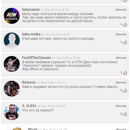
fattysweat
12 Янв 2016 в 16:52
[Жалоба]
Мизу надо сняться в каком-нибудь ситкоме.
Там, где надо много говорить и часто шутить, чтобы зритель не
заскучал и не переключил на другой канал.
0
lalka-tralka
12 Янв 2016 в 16:02
[Жалоба]
Учитывая его мик. скилл-он просто находка.
0
FanOfTheCleaner
12 Янв 2016 в 15:40
[Жалоба]
В моём любимом сериале? О, в СПН Дин тоже постоянно
"Awesome" говорит, первая ассоциация)))
Жду Миза в Сверхах))
-1
Reinsss
12 Янв 2016 в 15:19
[Жалоба]
Хмм я недавно читал что эту роль сыграет Стивен Амелл.
-2
S_G-Efrt
12 Янв 2016 в 15:08
[Жалоба]
Что это за сериал?
-2
Wyatt
12 Янв 2016 в 15:19
[Жалоба]