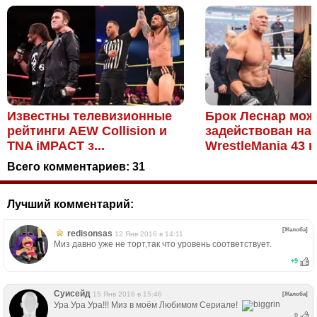
Известны телевизионные
Брок Леснар мож
рейтинги AEW Collision и
задействован на
TNA iMPACT з...
WrestleMania 43 в 
Всего комментариев:
31
Лучший комментарий:
[Жалоба]
redisonsas
12 Янв 2016 в 14:11
Миз давно уже не торт,так что уровень соответствует.
+
9
Суисейд
15 Янв 2016 в 15:46
[Жалоба]
Ура Ура Ура!!! Миз в моём Любимом Сериале!
0