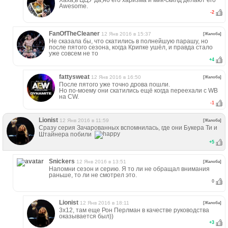
Хаха,в ЦЦУ да,но его харизма и мик-скилд делают его
Awesome.
-2
FanOfTheCleaner
12 Янв 2016 в 15:37
[Жалоба]
Не сказала бы, что скатились в полнейшую парашу, но
после пятого сезона, когда Крипке ушёл, и правда стало
уже совсем не то
+
4
fattysweat
12 Янв 2016 в 16:50
[Жалоба]
После пятого уже точно дрова пошли.
Но по-моему они скатились ещё когда переехали с WB
на CW.
-1
Lionist
12 Янв 2016 в 11:59
[Жалоба]
Сразу серия Зачарованных вспомнилась, где они Букера Ти и
Штайнера побили
+
5
Snickers
12 Янв 2016 в 13:51
[Жалоба]
Напомни сезон и серию. Я то ли не обращал внимания
раньше, то ли не смотрел это.
0
Lionist
12 Янв 2016 в 18:11
[Жалоба]
3x12, там еще Рон Перлман в качестве руководства
оказывается был))
+
3