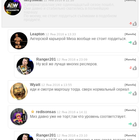
fattysweat
12 Янв 2016 в 12:10
[Жалоба]
Супернатуралам уже одиннадцатый сезон пошёл.
Они давно и стабильно скатились в полнейшую
парашу.
По моему, не стоит гордиться съёмками в подобном
продукте.
-9
Leapton
12 Янв 2016 в 13:33
[Жалоба]
Актерской карьерой Миза вообще не стоит гордиться.
+
8
Ranger201
12 Янв 2016 в 23:09
[Жалоба]
Ну всё же лучще многих реслеров.
-2
Wyatt
12 Янв 2016 в 13:55
[Жалоба]
иди и смотри маргошу тогда. сверх нормальный сериал
+
7
[Жалоба]
redisonsas
12 Янв 2016 в 14:11
Миз давно уже не торт,так что уровень соответствует.
+
9
Ranger201
12 Янв 2016 в 23:10
[Жалоба]