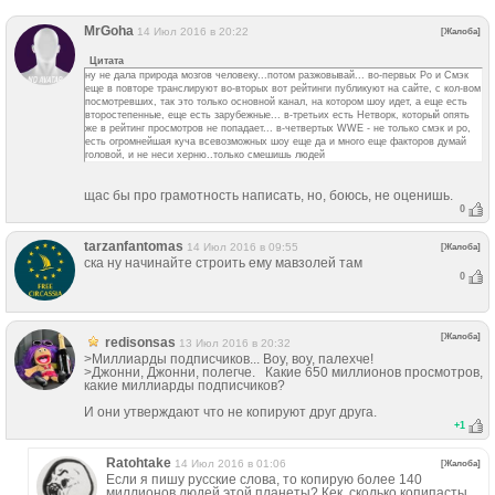
MrGoha
14 Июл 2016 в 20:22
[Жалоба]
Цитата
ну не дала природа мозгов человеку...потом разжовывай... во-первых Ро и Смэк
еще в повторе транслируют во-вторых вот рейтинги публикуют на сайте, с кол-вом
посмотревших, так это только основной канал, на котором шоу идет, а еще есть
второстепенные, еще есть зарубежные... в-третьих есть Нетворк, который опять
же в рейтинг просмотров не попадает... в-четвертых WWE - не только смэк и ро,
есть огромнейшая куча всевозможных шоу еще да и много еще факторов думай
головой, и не неси херню..только смешишь людей
щас бы про грамотность написать, но, боюсь, не оценишь.
0
tarzanfantomas
14 Июл 2016 в 09:55
[Жалоба]
ска ну начинайте строить ему мавзолей там
0
[Жалоба]
redisonsas
13 Июл 2016 в 20:32
>Миллиарды подписчиков... Воу, воу, палехче!
>Джонни, Джонни, полегче. Какие 650 миллионов просмотров,
какие миллиарды подписчиков?
И они утверждают что не копируют друг друга.
+
1
Ratohtake
14 Июл 2016 в 01:06
[Жалоба]
Если я пишу русские слова, то копирую более 140
миллионов людей этой планеты? Кек, сколько копипасты