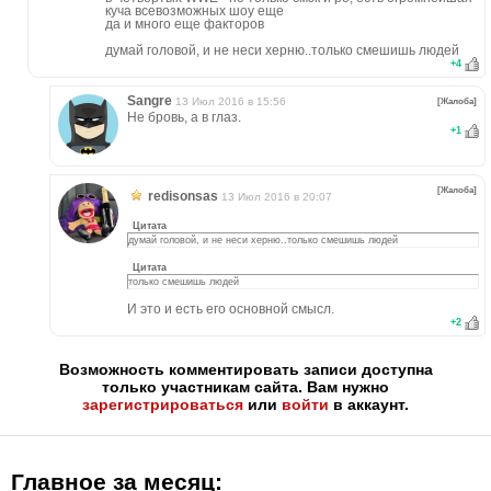
куча всевозможных шоу еще
да и много еще факторов
думай головой, и не неси херню..только смешишь людей
+
4
Sangre
13 Июл 2016 в 15:56
[Жалоба]
Не бровь, а в глаз.
+
1
[Жалоба]
redisonsas
13 Июл 2016 в 20:07
Цитата
думай головой, и не неси херню..только смешишь людей
Цитата
только смешишь людей
И это и есть его основной смысл.
+
2
Возможность комментировать записи доступна
только участникам сайта. Вам нужно
зарегистрироваться
или
войти
в аккаунт.
Главное за месяц: