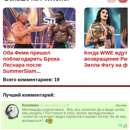
Оба Феми пришел
Когда WWE ждут
поблагодарить Брока
возвращение Рии
Леснара после
Зилла Фату на фон
SummerSlam...
Всего комментариев:
19
Лучший комментарий:
Ratohtake
13 Июл 2016 в 12:45
[Жалоба]
Миллиарды подписчиков... Воу, воу, палехче! Да и ваще зачем
ему уходить? Постоянно в топе, гробит молодых\новых
талантов, получает вёдра баблосов и жахает Беллу. На чё ему
жаловаться?
+
13