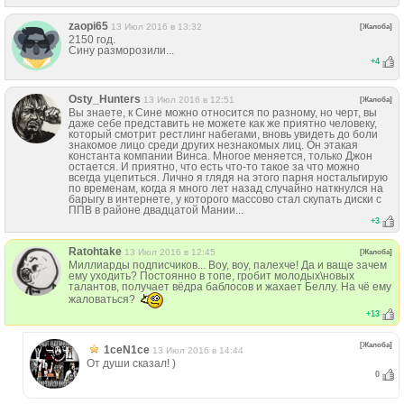
zaopi65
13 Июл 2016 в 13:32
[Жалоба]
2150 год.
Сину разморозили...
+
4
Osty_Hunters
13 Июл 2016 в 12:51
[Жалоба]
Вы знаете, к Сине можно относится по разному, но черт, вы
даже себе представить не можете как же приятно человеку,
который смотрит рестлинг набегами, вновь увидеть до боли
знакомое лицо среди других незнакомых лиц. Он этакая
константа компании Винса. Многое меняется, только Джон
остается. И приятно, что есть что-то такое за что можно
всегда уцепиться. Лично я глядя на этого парня ностальгирую
по временам, когда я много лет назад случайно наткнулся на
барыгу в интернете, у которого массово стал скупать диски с
ППВ в районе двадцатой Мании...
+
3
Ratohtake
13 Июл 2016 в 12:45
[Жалоба]
Миллиарды подписчиков... Воу, воу, палехче! Да и ваще зачем
ему уходить? Постоянно в топе, гробит молодых\новых
талантов, получает вёдра баблосов и жахает Беллу. На чё ему
жаловаться?
+
13
[Жалоба]
1ceN1ce
13 Июл 2016 в 14:44
От души сказал! )
0