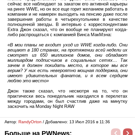
сейчас все наблюдают за закатом его активной карьеры
на ринге WWE, но он все еще горит желанием работать в
компании и не намерен выходить на пенсию даже после
завершения работы в четырехугольнике в качестве
полноценной звезды. В интервью с корреспондентами
Extra Джон сказал, что он вообще не планируют когда-
либо распрощаться с компанией Винса МакМэна:
«В мои планы не входит уход из WWE когда-либо. Они
вещают в 180 странах, на протяжении всей недели их
смотрят из 650 миллионов домов, они обладают
миллиардом подписчиков в социальных сетях… Так
зачем я должен покидать место, в которое мы все
верим? У них есть невероятно мощная поддержка, они
имеют удивительных фанатов, и я всем сердцем
люблю это место»
Джон также сказал, что несмотря на то, что он
практически весь понедельник находился в перелетах
между городами, он был счастлив даже на минутку
заскочить на Monday Night RAW
Автор:
RandyОrton
/ Добавлено: 13 Июл 2016 в 11:36
Больше на PWNews: