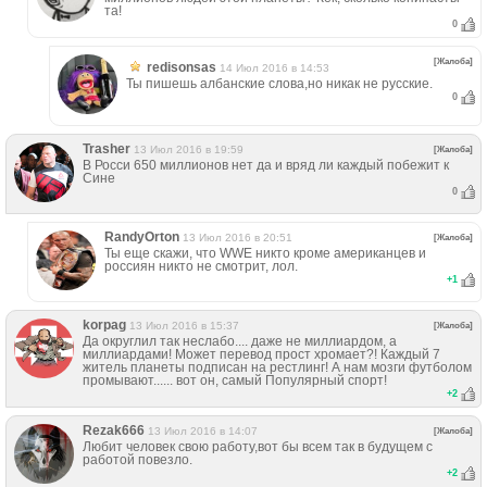
та!
0
[Жалоба]
redisonsas
14 Июл 2016 в 14:53
Ты пишешь албанские слова,но никак не русские.
0
Trasher
13 Июл 2016 в 19:59
[Жалоба]
В Росси 650 миллионов нет да и вряд ли каждый побежит к
Сине
0
RandyОrton
13 Июл 2016 в 20:51
[Жалоба]
Ты еще скажи, что WWE никто кроме американцев и
россиян никто не смотрит, лол.
+
1
korpag
13 Июл 2016 в 15:37
[Жалоба]
Да округлил так неслабо.... даже не миллиардом, а
миллиардами! Может перевод прост хромает?! Каждый 7
житель планеты подписан на рестлинг! А нам мозги футболом
промывают...... вот он, самый Популярный спорт!
+
2
Rezak666
13 Июл 2016 в 14:07
[Жалоба]
Любит человек свою работу,вот бы всем так в будущем с
работой повезло.
+
2