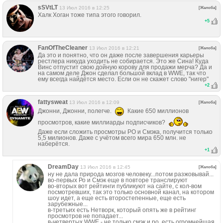
sSVtLT
13 Июл 2016 в 12:25
[Жалоба]
Халк Хоган тоже типа этого говорил.
+
5
FanOfTheCleaner
13 Июл 2016 в 12:21
[Жалоба]
Да это и понятно, что он даже после завершения карьеры
рестлера никуда уходить не собирается. Это же Сина! Куда
Винс отпустит свою дойную корову для продажи мерча? Да и
на самом деле Джон сделал большой вклад в WWE, так что
ему всегда найдётся место. Если он не скажет слово "нигер"
+
2
fattysweat
13 Июл 2016 в 12:09
[Жалоба]
Джонни, Джонни, полегче.
Какие 650 миллионов
просмотров, какие миллиарды подписчиков?
Даже если сложить просмотры РО и Смэка, получится только
5,5 милионов. Даже с учётом всего мира 650 млн. не
наберётся.
+
1
DreamDay
13 Июл 2016 в 12:45
[Жалоба]
ну не дала природа мозгов человеку...потом разжовывай...
во-первых Ро и Смэк еще в повторе транслируют
во-вторых вот рейтинги публикуют на сайте, с кол-вом
посмотревших, так это только основной канал, на котором
шоу идет, а еще есть второстепенные, еще есть
зарубежные...
в-третьих есть Нетворк, который опять же в рейтинг
просмотров не попадает...
в-четвертых WWE - не только смэк и ро, есть огромнейшая