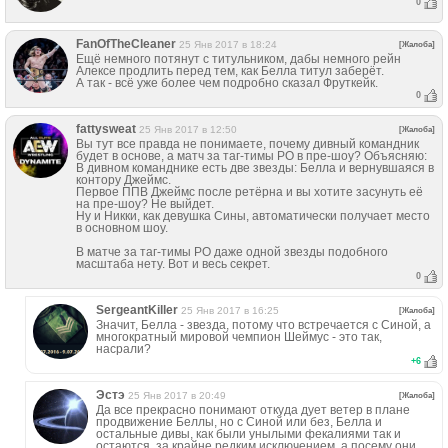
0
FanOfTheCleaner
25 Янв 2017 в 18:24
[Жалоба]
Ещё немного потянут с титульником, дабы немного рейн
Алексе продлить перед тем, как Белла титул заберёт.
А так - всё уже более чем подробно сказал Фруткейк.
0
fattysweat
25 Янв 2017 в 12:50
[Жалоба]
Вы тут все правда не понимаете, почему дивный командник
будет в основе, а матч за таг-тимы РО в пре-шоу? Объясняю:
В дивном команднике есть две звезды: Белла и вернувшаяся в
контору Джеймс.
Первое ППВ Джеймс после ретёрна и вы хотите засунуть её
на пре-шоу? Не выйдет.
Ну и Никки, как девушка Сины, автоматически получает место
в основном шоу.
В матче за таг-тимы РО даже одной звезды подобного
масштаба нету. Вот и весь секрет.
0
SergeantKiller
25 Янв 2017 в 16:25
[Жалоба]
Значит, Белла - звезда, потому что встречается с Синой, а
многократный мировой чемпион Шеймус - это так,
насрали?
+
6
Эстэ
25 Янв 2017 в 20:49
[Жалоба]
Да все прекрасно понимают откуда дует ветер в плане
продвижение Беллы, но с Синой или без, Белла и
остальные дивы, как были унылыми фекалиями так и
остаются, за крайне редким исключением, а посему они