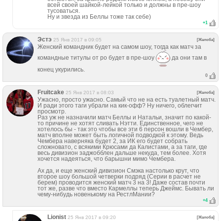
всей своей шайкой-лейкой только и должны в пре-шоу
тусоваться.
Ну и звезда из Беллы тоже так себе)
+
1
Эстэ
25 Янв 2017 в 09:05
[Жалоба]
Женский командник будет на самом шоу, тогда как матч за
командные титулы от ро будет в пре-шоу
да они там в
конец укурились.
0
Fruitcake
25 Янв 2017 в 08:03
[Жалоба]
Ужасно, просто ужасно. Самый что не на есть туалетный матч.
И ради этого таги убрали на кик-офф? Ну ничего, облегчит
просмотр.
Раз уж не назначили матч Беллы и Натальи, значит по какой-
то причине не хотят сливать Нэтти. Единственное, чего не
хотелось бы - так это чтобы все эти 6 персон вошли в Чембер,
матч вполне может быть логичной подводкой к этому. Ведь
Чембера наверняка будет 2, за ИК его будет собрать
сложновато, с всякими Крюсами да Калистами, а за таги, где
весь дивизион заджобблен дальше некуда, тем более. Хотя
хочется надеяться, что барышни мимо Чембера.
Ах да, и еще женский дивизион Смэка настолько крут, что
второе шоу большой четверки подряд (Серии в расчет не
берем) проводится женский матч 3 на 3! Даже состав почти
тот же, разве что вместо Кармеллы теперь Джеймс. Бывать ли
чему-нибудь новенькому на РестлМании?
+
4
Lionist
25 Янв 2017 в 09:20
[Жалоба]