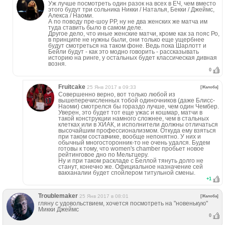
Уж лучше посмотреть один разок на всех в ЕЧ, чем вместо
этого будут три сольника Никки / Наталья, Бекки / Джеймс,
Алекса / Наоми.
А по поводу пре-шоу РР, ну не два женских же матча им
туда ставить было в самом деле.
Другое дело, что иные женские матчи, кроме как за пояс Ро,
в принципе не нужны были, они только еще ущербнее
будут смотреться на таком фоне. Ведь пока Шарлотт и
Бейли будут - как это модно говорить - рассказывать
историю на ринге, у остальных будет классическая дивная
возня.
0
Fruitcake
25 Янв 2017 в 09:33
[Жалоба]
Совершенно верно, вот только любой из
вышеперечисленных тобой одиночников (даже Блисс-
Наоми) смотрелся бы гораздо лучше, чем один Чембер.
Уверен, это будет тот еще ужас и кошмар, матчи в
такой конструкции намного сложнее, чем в стальных
клетках или в ХИАК, и исполнители должны отличаться
высочайшим профессионализмом. Откуда ему взяться
при таком составчике, вообще непонятно. У них и
обычный многосторонник-то не очень удался. Будем
готовы к тому, что women's chamber пробьет новое
рейтинговое дно по Мельтцеру.
Ну и при таком раскладе с Беллой тянуть долго не
станут, конечно же. Официальное назначение сей
вакханалии будет спойлером титульной смены.
+
1
Troublemaker
25 Янв 2017 в 08:01
[Жалоба]
гляну с удовольствием, хочется посмотреть на "новенькую"
Микки Джеймс
0