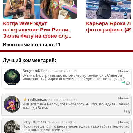
Когда WWE ждут
Карьера Брока Л
возвращение Рии Рипли;
фотографиях (49
Зилла Фату на фоне слу...
Всего комментариев:
11
Лучший комментарий:
SergeantKiller
25 Янв 2017 в 16:25
[Жалоба]
Значит, Белла - звезда, потому что встречается с Синой, а
многократный мировой чемпион Шеймус - это так, насрали?
+
6
[Жалоба]
redisonsas
28 Янв 2017 в 14:57
Изи для тимы Беллы, хотя хотелось бы чтоб победила именно
команда Блисс.
0
Osty_Hunters
26 Янв 2017 в 00:55
[Жалоба]
Понятное дело, что шесть часов эфира надо забить чем-то, но
не такими же матчами! Ало!