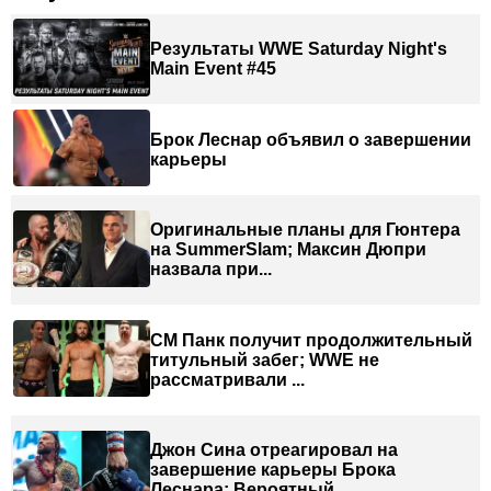
Результаты WWE Saturday Night's
Main Event #45
Брок Леснар объявил о завершении
карьеры
Оригинальные планы для Гюнтера
на SummerSlam; Максин Дюпри
назвала при...
СМ Панк получит продолжительный
титульный забег; WWE не
рассматривали ...
Джон Сина отреагировал на
завершение карьеры Брока
Леснара; Вероятный ...