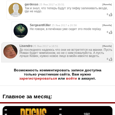
gardexas
25 Янв 2017 в 20:51
[Жалоба]
Так и знал, что теперь будут эту гифку запихивать везде,
где не надо.
0
SergeantKiller
25 Янв 2017 в 20:58
[Жалоба]
Не говори, в печёнках уже сидит это mode replay.
0
Lisendro
25 Янв 2017 в 18:51
[Жалоба]
До последнего надеюсь что они не встретятся на мании. Пусть
Роман будет чемпионом, но не с ним пожалуйста. А пусть
лучше Кевин, нужно новое лицо в мейн-ивенте видеть.
0
Возможность комментировать записи доступна
только участникам сайта. Вам нужно
зарегистрироваться
или
войти
в аккаунт.
Главное за месяц: