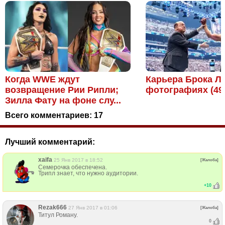
Когда WWE ждут
Карьера Брока Л
возвращение Рии Рипли;
фотографиях (49
Зилла Фату на фоне слу...
Всего комментариев:
17
Лучший комментарий:
xaifa
25 Янв 2017 в 18:52
[Жалоба]
Семерочка обеспечена.
Трипл знает, что нужно аудитории.
+
10
Rezak666
27 Янв 2017 в 01:06
[Жалоба]
Титул Роману.
0