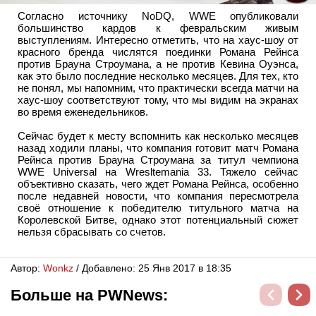
Согласно источнику NoDQ, WWE опубликовали
большинство кардов к февральским живым
выступлениям. Интересно отметить, что на хаус-шоу от
красного бренда числятся поединки Романа Рейнса
против Брауна Строумана, а не против Кевина Оуэнса,
как это было последние несколько месяцев. Для тех, кто
не понял, мы напомним, что практически всегда матчи на
хаус-шоу соответствуют тому, что мы видим на экранах
во время еженедельников.
Сейчас будет к месту вспомнить как несколько месяцев
назад ходили планы, что компания готовит матч Романа
Рейнса против Брауна Строумана за титул чемпиона
WWE Universal на Wresltemania 33. Тяжело сейчас
объективно сказать, чего ждет Романа Рейнса, особенно
после недавней новости, что компания пересмотрела
своё отношение к победителю титульного матча на
Королевской Битве, однако этот потенциальный сюжет
нельзя сбрасывать со счетов.
Автор:
Wonkz
/ Добавлено: 25 Янв 2017 в 18:35
Больше на PWNews: