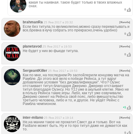
какая ты наивная. такое будет только в твоих влажных
снах.
0
brahmanRa
25 Янв 2017 в 20:32
[Жалоба]
Если без титула,то великолепно,можно сразу перематывать и
все,бревна в кучу собрать это прекрасно,очень удобно)
0
planetavod
25 Янв 2017 в 19:53
[Жалоба]
Не будет у них во фьюде титула.
0
SergeantKiller
25 Янв 2017 в 19:53
[Жалоба]
Как по мне, на последнем Ро заспойлерили концовку матча на
Рамбле. До этого всё вело к победе Рейнса, а тут вдруг
добавление условия "без дисквалификации". Что? Оуэнс
отстаивает титул благодаря Джерико. Джерико отстаивает
титул благодаря Оуэнсу. Но Y2J уже в акульей клетке. Явно не
в пользу Рейнса такие игры. Либо, как тут уже озвучивали,
Джерико скинет на Рейнса свой пояс, либо вмешательство
третьего человека, либо и то, и другое. Не уйдёт Рейнс с
Рамбла чемпионом.
+
1
inter-milano
25 Янв 2017 в 19:14
[Жалоба]
Не,на мании такое не прокатит.Свист да и только. Вот на
Fastlane может быть. Ну и то про титул даже не думается как
то.
0