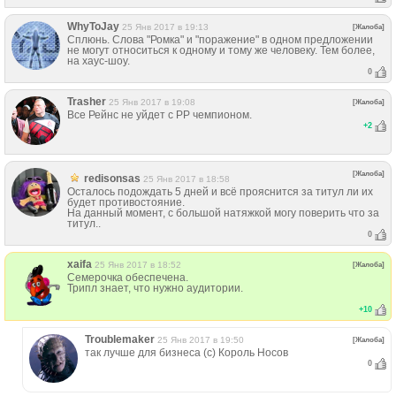
WhyToJay
25 Янв 2017 в 19:13
[Жалоба]
Сплюнь. Слова "Ромка" и "поражение" в одном предложении
не могут относиться к одному и тому же человеку. Тем более,
на хаус-шоу.
0
Trasher
25 Янв 2017 в 19:08
[Жалоба]
Все Рейнс не уйдет с РР чемпионом.
+
2
[Жалоба]
redisonsas
25 Янв 2017 в 18:58
Осталось подождать 5 дней и всё прояснится за титул ли их
будет противостояние.
На данный момент, с большой натяжкой могу поверить что за
титул..
0
xaifa
25 Янв 2017 в 18:52
[Жалоба]
Семерочка обеспечена.
Трипл знает, что нужно аудитории.
+
10
Troublemaker
25 Янв 2017 в 19:50
[Жалоба]
так лучше для бизнеса (с) Король Носов
0