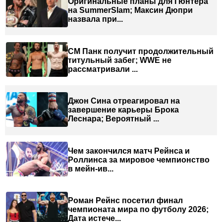
Оригинальные планы для Гюнтера
на SummerSlam; Максин Дюпри
назвала при...
СМ Панк получит продолжительный
титульный забег; WWE не
рассматривали ...
Джон Сина отреагировал на
завершение карьеры Брока
Леснара; Вероятный ...
Чем закончился матч Рейнса и
Роллинса за мировое чемпионство
в мейн-ив...
Роман Рейнс посетил финал
чемпионата мира по футболу 2026;
Дата истече...