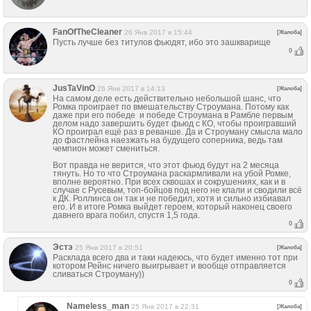
FanOfTheCleaner
26 Янв 2017 в 15:44
[Жалоба]
Пусть лучше без титулов фьюдят, ибо это зашкварище
0
JusTaVinO
26 Янв 2017 в 14:13
[Жалоба]
На самом деле есть действительно небольшой шанс, что
Ромка проиграет по вмешательству Строумана. Потому как
даже при его победе и победе Строумана в Рамбле первым
делом надо завершить будет фьюд с КО, чтобы проигравший
КО проиграл ещё раз в реванше. Да и Строуману смысла мало
до фастлейна наезжать на будущего соперника, ведь там
чемпион может смениться.
Вот правда не верится, что этот фьюд будут на 2 месяца
тянуть. Но то что Строумана раскармливали на убой Ромке,
вполне вероятно. При всех сквошах и сокрушениях, как и в
случае с Русевым, топ-бойцов под него не клали и сводили всё
к ДК. Роллинса он так и не победил, хотя и сильно избиавал
его. И в итоге Ромка выйдет героем, который наконец своего
давнего врага побил, спустя 1,5 года.
0
Эстэ
25 Янв 2017 в 20:51
[Жалоба]
Расклада всего два и таки надеюсь, что будет именно тот при
котором Рейнс ничего выигрывает и вообще отправляется
сливаться Строуману))
0
Nameless_man
25 Янв 2017 в 22:31
[Жалоба]