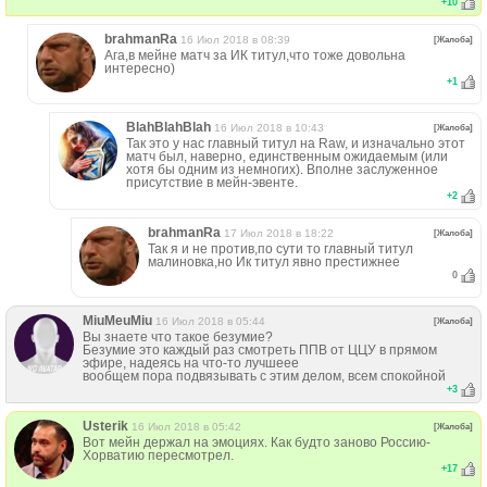
+
10
brahmanRa
16 Июл 2018 в 08:39
[Жалоба]
Ага,в мейне матч за ИК титул,что тоже довольна
интересно)
+
1
BlahBlahBlah
16 Июл 2018 в 10:43
[Жалоба]
Так это у нас главный титул на Raw, и изначально этот
матч был, наверно, единственным ожидаемым (или
хотя бы одним из немногих). Вполне заслуженное
присутствие в мейн-эвенте.
+
2
brahmanRa
17 Июл 2018 в 18:22
[Жалоба]
Так я и не против,по сути то главный титул
малиновка,но Ик титул явно престижнее
0
MiuMeuMiu
16 Июл 2018 в 05:44
[Жалоба]
Вы знаете что такое безумие?
Безумие это каждый раз смотреть ППВ от ЦЦУ в прямом
эфире, надеясь на что-то лучшеее
вообщем пора подвязывать с этим делом, всем спокойной
+
3
Usterik
16 Июл 2018 в 05:42
[Жалоба]
Вот мейн держал на эмоциях. Как будто заново Россию-
Хорватию пересмотрел.
+
17