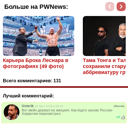
Больше на PWNews:
Карьера Брока Леснара в
Тама Тонга и Тал
фотографиях (49 фото)
сохранили стару
аббревиатуру гру
Всего комментариев:
131
Лучший комментарий:
Usterik
16 Июл 2018 в 05:42
[Жалоба]
Вот мейн держал на эмоциях. Как будто заново Россию-
Хорватию пересмотрел.
+
17