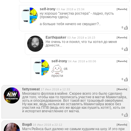
self-irony
03 Авг 2018 в 15:34
[Жалоба]
ну хорошо "зачистка ростера" - ладно, пусть
(промолчу сдесь)
а больше тебя ничего не смущает?..
0
Earthquaker
03 Авг 2018 в 18:15
[Жалоба]
Не очень то и понял, что ты хотел до меня
донести...
0
self-irony
04 Авг 2018 в 00:06
[Жалоба]
ok
прости
0
fattysweat
17 Июл 2018 в 12:33
[Жалоба]
Многовато фоллов в мэйне. Скорее всего это было сделано
для того, чтобы как-то прописать участие в матче Макинтайра,
хоть и опосредованное. Вот такой вот трэшовый овербукинг.
Ну как же, ведь нельзя же оставлять Макинтайра вовсе без
участия на ППВ (ведь его же вроде как пушить хотят), хоть он
и испортил впечатление от матча.
0
Bogdi
16 Июл 2018 в 22:12
[Жалоба]
Матч Рейнса был далеко не самым худшим на шоу. И это при