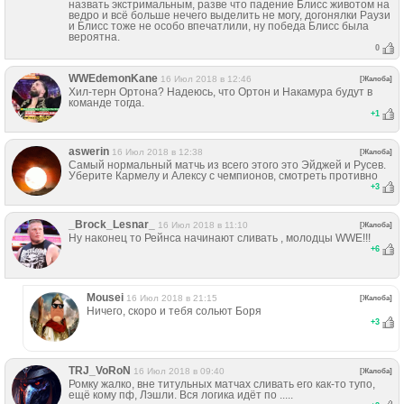
назвать экстримальным, разве что падение Блисс животом на
ведро и всё больше нечего выделить не могу, догонялки Раузи
и Блисс тоже не особо впечатлили, ну победа Блисс была
вероятна.
0
WWEdemonKane
16 Июл 2018 в 12:46
[Жалоба]
Хил-терн Ортона? Надеюсь, что Ортон и Накамура будут в
команде тогда.
+
1
aswerin
16 Июл 2018 в 12:38
[Жалоба]
Самый нормальный матчь из всего этого это Эйджей и Русев.
Уберите Кармелу и Алексу с чемпионов, смотреть противно
+
3
_Brock_Lesnar_
16 Июл 2018 в 11:10
[Жалоба]
Ну наконец то Рейнса начинают сливать , молодцы WWE!!!
+
6
Mousei
16 Июл 2018 в 21:15
[Жалоба]
Ничего, скоро и тебя сольют Боря
+
3
TRJ_VoRoN
16 Июл 2018 в 09:40
[Жалоба]
Ромку жалко, вне титульных матчах сливать его как-то тупо,
ещё кому пф, Лэшли. Вся логика идёт по .....