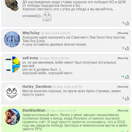
ДА наслаждение когда ставка сыграла что победил КО и ШОК
от победы пидоделов Акселя и Бо..
Хорошо смотреть это с утра до обеда а вы мучайтесь
ночники)))).
0
WhyToJay
16 Июл 2018 в 06:02
[Жалоба]
Хорошая идея назначить на Смэк матч Тим Хелл Ноу против
Тим Лоу Блоу.
А шоу оставило двоякое впечатление.
0
self-irony
16 Июл 2018 в 05:50
[Жалоба]
ух. ну как минимум, мэйн ивент был получше остальных
матчей
(но он и должен был...)
хороший мэйн. хороший матч
+
4
Harley_Davidson
16 Июл 2018 в 05:50
[Жалоба]
Матчи конечно хороши, но круче всех брон строман, кевин
просто ушел.
0
BlahBlahBlah
16 Июл 2018 в 05:45
[Жалоба]
Замечательный матч. Лично у меня эмоции зашкаливали,
особенно ближе к концу, когда Роллинс отчаянно пытался
сравнять счёт. И ещё просто приятно осознавать, что в 2018
году мы увидели победу Зигглера в чемпионском матче в мейн-
эвенте PPV.