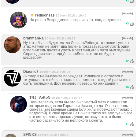
+
3
[Жалоба]
redisonsas
16 Июл 2018 в 19:46
На ро его Возроджение сворачивает, сандердожился..
+
3
brahmanRa
16 Июл 2018 в 06:13
[Жалоба]
Ну хотя бы не будет матча Леснар\Рейнс,а то тошнит уже от
этих матчей,не могут два полена показать годноту,хоть один
исполнитель должен уметь в рестлинг,чтоб матч был годным.
Справедливости ради,Леснар\Лешли тоже не будет
шедевром)
+
2
Diaonic7
16 Июл 2018 в 06:05
[Жалоба]
Зигглер в мейн-ивенте побеждает Роллинса и остаётся с
титулом, это я обязан надолго запомнить, каждый раз может
быть последним. Шоу немного превзошло ожидания))
+
6
TRJ_VoRoN
16 Июл 2018 в 09:37
[Жалоба]
Неинтересно, если бы это был чистый матч с эмоциями
которые выдавали Гаргано и Чампа, то да. Основа, ноль
сюжета, заезженные сцены (аля хилы побеждают только с
подмогой). В своё время Сет был в таком же амплуа но всё
это смотрелось гораздо лучше, потому что это было
частью растянутого но неплохого сюжета.
+
1
SFINKS
16 Июл 2018 в 06:03
[Жалоба]