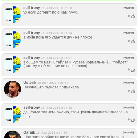
self-irony
16 Июл 2018 в 05:28
[Жалоба]
ух если догонит по очкам. ууух!..
0
self-irony
16 Июл 2018 в 05:14
[Жалоба]
а мэйн пока что удаётся (ну - не плохо)
0
self-irony
16 Июл 2018 в 05:07
[Жалоба]
в общем то матч Стайлза и Русева нормальный.... "пойдёт"
(никому своё мнение не навязываю)
0
Usterik
16 Июл 2018 в 04:58
[Жалоба]
Наконец-то годнота подъехала
0
self-irony
16 Июл 2018 в 04:48
[Жалоба]
да, Ронда так немножечко, свои "рубль двадцать" внесла на
шоу
0
Garnik
16 Июл 2018 в 04:46
[Жалоба]
Шоу пока вообще никакое, кроме большого спота Кевина.