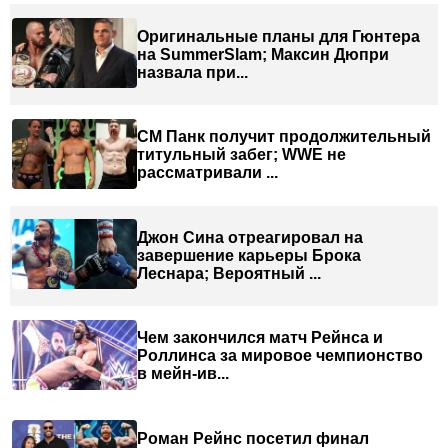
Оригинальные планы для Гюнтера
на SummerSlam; Максин Дюпри
назвала при...
СМ Панк получит продолжительный
титульный забег; WWE не
рассматривали ...
Джон Сина отреагировал на
завершение карьеры Брока
Леснара; Вероятный ...
Чем закончился матч Рейнса и
Роллинса за мировое чемпионство
в мейн-ив...
Роман Рейнс посетил финал