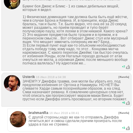
Букинг боя Джекс и Бликс - 1 из самых дебильных вещей,
которые я видел:
1) Физическая доминация там должна была быть ещё жёстче,
чем в случае Брона и Кевина. И, в принципе, когда Джекс
бралась, так и было. Т.е. Было видно, что она её за 20 секунд
может раздавить, но приём проводит и тупо берёт
получасовую паузу, хотя логики в этом никакой. Какого хрена?
2) Это кидание предметов было трэшем и в прямом, и в
переносном смысле... Вот отбирает Джекс стул или мусорный
ящик. Что мешает звмочить соперниц им же? Бред...
3) Если первый пункт ещё как-то объясним необходимостью
отдать победу тому, кому надо, то этот... Концовка матча
наркоманская. С какого перепою Джеймс так быстро очнулась
от избиения Ронды, если Наталья гораздо дольше от атак
очнуться не могла, а огромная Джекс после меньшего вообще
полчаса валялась? Ну идиотизм же...
+
7
Usterik
16 Июл 2018 в 04:38
[Жалоба]
ЗАЧЕМ?! У Джеффа травма, они могли бы убрать его, под
предлогом избиения от Ортона и Накамуры. НО НЕТ! Вы
сливаете Харди самым позорнейшим образом, а на след.
Смак назначают реванш. К сожалению цензурных слов нет,
чтоб описать как прогрессирует маразм макак Винса. Будет
грустно если Джеффа опять просквошат, но вторник покажет.
+
6
brahmanRa
16 Июл 2018 в 08:41
[Жалоба]
С другой стороны,надо же как-то отправиль Джеффа
лечиться,вот и сквош сделали,причим проиграть после
удара в пах не стремно.
+
3