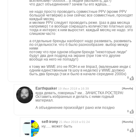
вселенским? ооооох... а людей увольнять, да?)
что даст объединение? зачем ты его ждёшь....
не надо просто проводить совместные PPV (кроме PPV
большой четвёрки) а они сейчас все совместные, проходят
каждый месяц
и мелкие PPV следует проводить реже. (раз в два месяца
например) т.е вообще сокращать количество платных шоу.
тогда и интерес к ним выростит. каждый месяц не надо. это
слишком часто
а отдельные бренды наоборот надо развивать. развивать
по отдельности. что б было разнообразие. выбор между
ними
потому что при одном общем бренде "некоторые люди"
будут два дня подряд на экране (при том что другие
вообще на него не попадут)
к тому же WWE это не ROH и не Impact, (маленькие инди с
одним единственным тв шоу в неделю) у WWE должно
быть два бренда (так и было в начале-середине 2000х)
0
Earthquaker
19 Июл 2018 в 16:39
[Жалоба]
куда девать, говоришь? хм... ЗАЧИСТКА РОСТЕРА!
Оставить избранных и делать с ними годный
материал.
А объединение произойдет рано или поздно
0
self-irony
21 Июл 2018 в 01:24
[Жалоба]
ну...... может быть
0