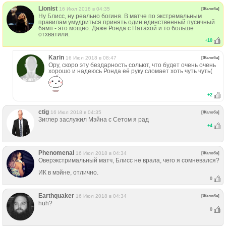
Lionist
16 Июл 2018 в 04:35
[Жалоба]
Ну Блисс, ну реально богиня. В матче по экстремальным
правилам умудриться принять один единственный пусичный
бамп - это мощно. Даже Ронда с Натахой и то больше
отхватили.
+
10
Karin
16 Июл 2018 в 08:47
[Жалоба]
Ору, скоро эту бездарность сольют, что будет очень очень
хорошо и надеюсь Ронда её руку сломает хоть чуть чуть(
+
2
ctig
16 Июл 2018 в 04:35
[Жалоба]
Зиглер заслужил Мэйна с Сетом я рад
+
4
Phenomenal
16 Июл 2018 в 04:34
[Жалоба]
Оверэкстримальный матч, Блисс не врала, чего я сомневался?
ИК в мэйне, отлично.
0
Earthquaker
16 Июл 2018 в 04:34
[Жалоба]
huh?
0