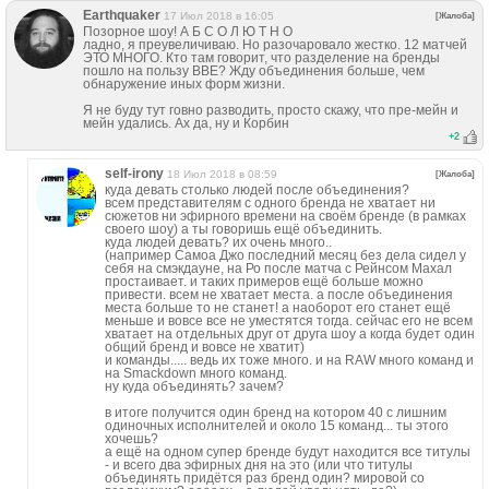
Earthquaker
17 Июл 2018 в 16:05
[Жалоба]
Позорное шоу! А Б С О Л Ю Т Н О
ладно, я преувеличиваю. Но разочаровало жестко. 12 матчей
ЭТО МНОГО. Кто там говорит, что разделение на бренды
пошло на пользу ВВЕ? Жду объединения больше, чем
обнаружение иных форм жизни.
Я не буду тут говно разводить, просто скажу, что пре-мейн и
мейн удались. Ах да, ну и Корбин
+
2
self-irony
18 Июл 2018 в 08:59
[Жалоба]
куда девать столько людей после объединения?
всем представителям с одного бренда не хватает ни
сюжетов ни эфирного времени на своём бренде (в рамках
своего шоу) а ты говоришь ещё объединить.
куда людей девать? их очень много..
(например Самоа Джо последний месяц без дела сидел у
себя на смэкдауне, на Ро после матча с Рейнсом Махал
простаивает. и таких примеров ещё больше можно
привести. всем не хватает места. а после объединения
места больше то не станет! а наоборот его станет ещё
меньше и вовсе все не уместятся тогда. сейчас его не всем
хватает на отдельных друг от друга шоу а когда будет один
общий бренд и вовсе не хватит)
и команды..... ведь их тоже много. и на RAW много команд и
на Smackdown много команд.
ну куда объединять? зачем?
в итоге получится один бренд на котором 40 с лишним
одиночных исполнителей и около 15 команд... ты этого
хочешь?
а ещё на одном супер бренде будут находится все титулы
- и всего два эфирных дня на это (или что титулы
объединять придётся раз бренд один? мировой со