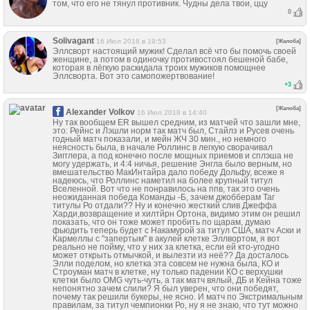
том, что его не тянул противник. Чудны дела твои, ццу
0
Solivagant
16 Июл 2018 в 19:53
[Жалоба]
Эллсворт настоящий мужик! Сделал всё что бы помочь своей
женщине, а потом в одиночку противостоял бешеной бабе,
которая в лёгкую раскидала троих мужиков помощнее
Эллсворта. Вот это самопожертвование!
+
3
[Жалоба]
Alexander Volkov
16 Июл 2018 в 14:40
Ну так вообщем ER вышел средним, из матчей что зашли мне,
это: Рейнс и Лэшли норм так матч был, Стайлз и Русев очень
годный матч показали, и мейн ЖЧ 30 мин., но немного
неясность была, в начале Роллинс в легкую сворачивал
Зигглера, а под конечно после мощных приемов и сплэша не
могу удержать, и 4:4 ничья, решение Энгла было верным, но
вмешательство МакИнтайра дало победу Дольфу, всеже я
надеюсь, что Роллинс наметил на более крупный титул
Вселенной. Вот что не понравилось на ппв, так это очень
неожиданная победа Команды -Б, зачем джобберам Таг
титулы Ро отдали?? Ну и конечно жесткий слив Джеффа
Харди,возвращение и хилтйрн Ортона, видимо этим он решил
показать, что он тоже может пробить по щарам, думаю
фьюдить теперь будет с Накамурой за титул США, матч Аски и
Кармеллы с "запертым" в акулей клетке Эллвортом, я вот
реально не пойму, что у них за клетка, если ей кто-угодно
может открыть отмычкой, и вылезти из неё?? Да досталось
Элли поделом, но клетка эта совсем не нужна была, КО и
Строуман матч в клетке, ну только падении КО с верхушки
клетки было OMG чуть-чуть, а так матч вялый, ДБ и Кейна тоже
непонятно зачем слили? Я был уверен, что они победят,
почему так решили букеры, не ясно. И матч по Экстримальным
правилам, за титул чемпионки Ро, ну я не знаю, что тут можно