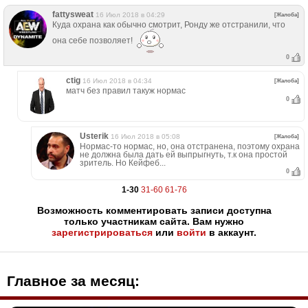
fattysweat
16 Июл 2018 в 04:29
[Жалоба]
Куда охрана как обычно смотрит, Ронду же отстранили, что
она себе позволяет!
0
ctig
16 Июл 2018 в 04:34
[Жалоба]
матч без правил такуж нормас
0
Usterik
16 Июл 2018 в 05:08
[Жалоба]
Нормас-то нормас, но, она отстранена, поэтому охрана
не должна была дать ей выпрыгнуть, т.к она простой
зритель. Но Кейфеб...
0
1-30
31-60
61-76
Возможность комментировать записи доступна
только участникам сайта. Вам нужно
зарегистрироваться
или
войти
в аккаунт.
Главное за месяц: