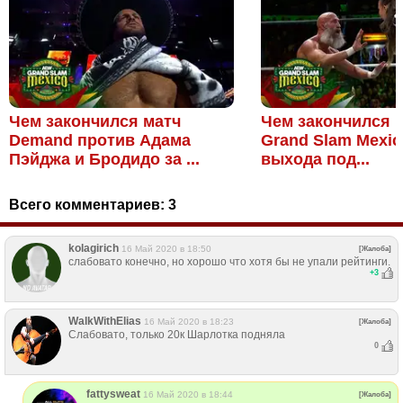
Чем закончился матч
Чем закончился м
Demand против Адама
Grand Slam Mexic
Пэйджа и Бродидо за ...
выхода под...
Всего комментариев:
3
kolagirich
16 Май 2020 в 18:50
[Жалоба]
слабовато конечно, но хорошо что хотя бы не упали рейтинги.
+
3
WalkWithElias
16 Май 2020 в 18:23
[Жалоба]
Слабовато, только 20к Шарлотка подняла
0
fattysweat
16 Май 2020 в 18:44
[Жалоба]