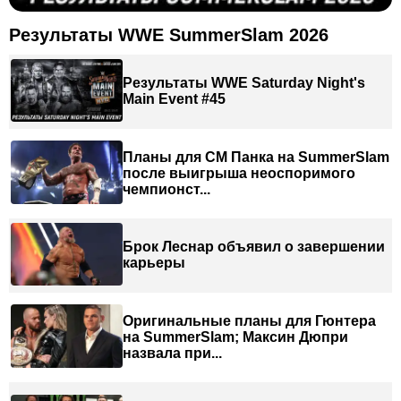
Результаты WWE SummerSlam 2026
Результаты WWE Saturday Night's
Main Event #45
Планы для СМ Панка на SummerSlam
после выигрыша неоспоримого
чемпионст...
Брок Леснар объявил о завершении
карьеры
Оригинальные планы для Гюнтера
на SummerSlam; Максин Дюпри
назвала при...