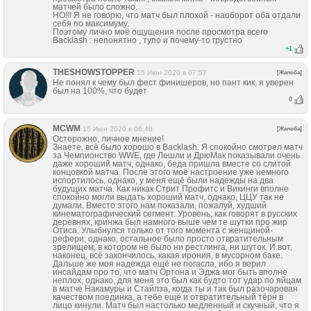
матчей было сложно.
НО!!! Я не говорю, что матч был плохой - наоборот оба отдали
себя по максимуму.
Поэтому лично моё ощущения после просмотра всего
Backlash : непонятно , тупо и почему-то грустно
+
1
THESHOWSTOPPER
15 Июн 2020 в 07:57
[Жалоба]
Не понял к чему был фест финишеров, но пант кик, я уверен
был на 100%, что будет
0
MCWM
15 Июн 2020 в 06:40
[Жалоба]
Осторожно, личное мнение!
Знаете, всё было хорошо в Backlash. Я спокойно смотрел матч
за Чемпионство WWE, где Лешли и ДрюМак показывали очень
даже хороший матч, однако, беда пришла вместе со слитой
концовкой матча. После этого моё настроение уже немного
испортилось, однако, у меня ещё были надежды на два
будущих матча. Как никак Стрит Профитс и Викинги вполне
спокойно могли выдать хороший матч, однако, ЦЦУ так не
думали. Вместо этого нам показали, пожалуй, худший
кинематографический сегмент. Уровень, как говорят в русских
деревнях, кринжа был намного выше чем те шутки про жир
Отиса. Улыбнулся только от того момента с женщиной-
рефери, однако, остальное было просто отвратительным
зрелищем, в котором не было ни рестлинга, ни шуток. И вот,
наконец, всё закончилось, какая ирония, в мусорном баке.
Дальше же моя надежда ещё не погасла, ибо я верил
инсайдам про то, что матч Ортона и Эджа мог быть вполне
неплох, однако, для меня это был как будто тот удар по яйцам
в матче Накамуры и Стайлза, когда ты и так был разочарован
качеством поединка, а тебе ещё и отвратительный тёрн в
лицо кинули. Матч был настолько медленный и скучный, что я