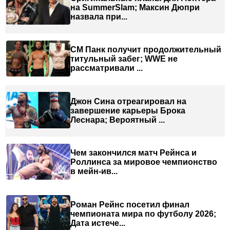
на SummerSlam; Максин Дюпри
назвала при...
СМ Панк получит продолжительный
титульный забег; WWE не
рассматривали ...
Джон Сина отреагировал на
завершение карьеры Брока
Леснара; Вероятный ...
Чем закончился матч Рейнса и
Роллинса за мировое чемпионство
в мейн-ив...
Роман Рейнс посетил финал
чемпионата мира по футболу 2026;
Дата истече...