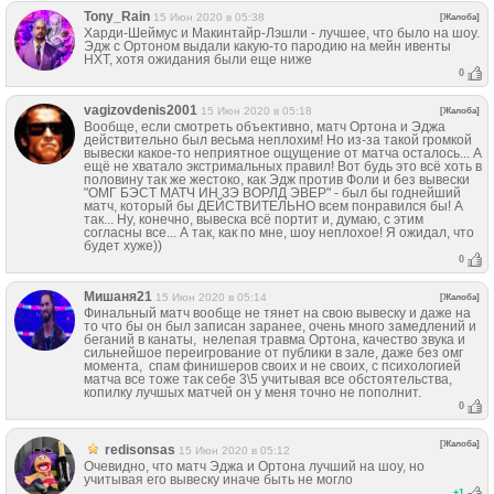
Tony_Rain
15 Июн 2020 в 05:38
[Жалоба]
Харди-Шеймус и Макинтайр-Лэшли - лучшее, что было на шоу.
Эдж с Ортоном выдали какую-то пародию на мейн ивенты
НХТ, хотя ожидания были еще ниже
0
vagizovdenis2001
15 Июн 2020 в 05:18
[Жалоба]
Вообще, если смотреть объективно, матч Ортона и Эджа
действительно был весьма неплохим! Но из-за такой громкой
вывески какое-то неприятное ощущение от матча осталось... А
ещё не хватало экстримальных правил! Вот будь это всё хоть в
половину так же жестоко, как Эдж против Фоли и без вывески
"ОМГ БЭСТ МАТЧ ИН ЗЭ ВОРЛД ЭВЕР" - был бы годнейший
матч, который бы ДЕЙСТВИТЕЛЬНО всем понравился бы! А
так... Ну, конечно, вывеска всё портит и, думаю, с этим
согласны все... А так, как по мне, шоу неплохое! Я ожидал, что
будет хуже))
0
Мишаня21
15 Июн 2020 в 05:14
[Жалоба]
Финальный матч вообще не тянет на свою вывеску и даже на
то что бы он был записан заранее, очень много замедлений и
беганий в канаты, нелепая травма Ортона, качество звука и
сильнейшое переигрование от публики в зале, даже без омг
момента, спам финишеров своих и не своих, с психологией
матча все тоже так себе 3\5 учитывая все обстоятельства,
копилку лучшых матчей он у меня точно не пополнит.
0
[Жалоба]
redisonsas
15 Июн 2020 в 05:12
Очевидно, что матч Эджа и Ортона лучший на шоу, но
учитывая его вывеску иначе быть не могло
+
1