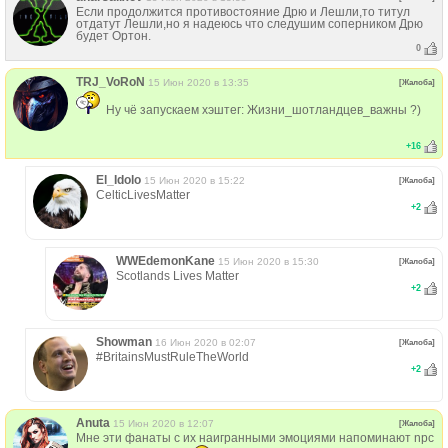
Если продолжится противостояние Дрю и Лешли,то титул
отдатут Лешли,но я надеюсь что следушим соперником Дрю
будет Ортон.
0
TRJ_VoRoN
15 Июн 2020 в 13:35
[Жалоба]
Ну чё запускаем хэштег: Жизни_шотландцев_важны ?)
+
16
El_Idolo
15 Июн 2020 в 15:22
[Жалоба]
CelticLivesMatter
+
2
WWEdemonKane
15 Июн 2020 в 15:30
[Жалоба]
Scotlands Lives Matter
+
2
Showman
16 Июн 2020 в 02:07
[Жалоба]
#BritainsMustRuleTheWorld
+
2
Anuta
15 Июн 2020 в 12:07
[Жалоба]
Мне эти фанаты с их наигранными эмоциями напоминают npc