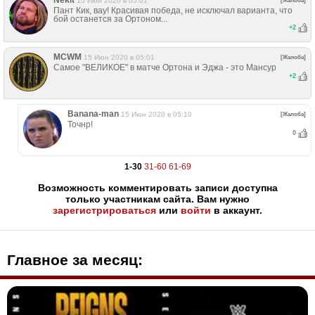
Nеkit
15 Июн 2020 в 05:01
[Жалоба]
Пант Кик, вау! Красивая победа, не исключал варианта, что
бой останется за Ортоном...
+
2
MCWM
15 Июн 2020 в 05:01
[Жалоба]
Самое "ВЕЛИКОЕ" в матче Ортона и Эджа - это Мансур
+
2
Banana-man
15 Июн 2020 в 05:10
[Жалоба]
Точнр!
0
1-30
31-60
61-69
Возможность комментировать записи доступна
только участникам сайта. Вам нужно
зарегистрироваться
или
войти
в аккаунт.
Главное за месяц: