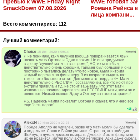
Превью к WWE Friday Night
WWE готовят зам
SmackDown 07.08.2026
Романа Рейнса в 
лица компани...
Всего комментариев:
112
Лучший комментарий:
Choice
15 Июн 2020 в 09:14
[Жалоба]
Я не понимаю, как у челиков вообще поворачивается язык
назвать матч Ортона и Эджа плохим. Не они придумали
вывеску "лучший матч за все время", НО, их матч был
действительно очень хорошим, тайминг был большой и они
постоянно пытались делать что-то новое, была интрига,
каждый пережил по финишеру. В их возрасте выдать вот
такое - это большого стоит. Для меня это твердая 4+. Матч
действительно с РЕСТЛИНГ составляючей, все кто ноют про
экстрим правила и т.д, не стоит забывать, что этот матч
изначально позиционировался как РЕСТЛИНГ матч, коим он и
является. Низкий поклон Эджу и Ортону за такие старания!
P.S. Надеюсь Чампа похвалит Ортона и скажет, что у него все
еще "есть порох".
+
18
AlexxN
19 Июн 2020 в 22:25
[Жалоба]
Победе Аполло не удивлён, разве что матч могли бы сделать
и подольше. Саша и Бэйли умнички. Странно, что победил
Шеймус, я думал, должен выиграть Джефф. И хотя фьюд мне
их не нравится, матчи получаются неплохие. Аска даже смогла