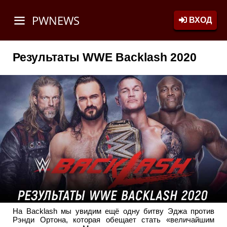
PWNEWS
ВХОД
Результаты WWE Backlash 2020
На Backlash мы увидим ещё одну битву Эджа против
Рэнди Ортона, которая обещает стать «величайшим