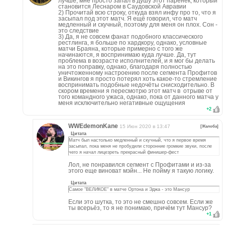
лучше, мне просто запал в душу этот паренёк, который
становится Леснаром в Саудовской Авравии
2) Прочитай всю строку, откуда взял инфу про то, что я
засыпал под этот матч. Я ещё говорил, что матч
медленный и скучный, поэтому для меня он плох. Сон -
это следствие
3) Да, я не совсем фанат подобного классического
рестлинга, я больше по хардкору, однако, условные
матчи Браяна, которые примерно с того же
начинаются, я воспринимаю куда лучше. Да, тут
проблема в возрасте исполнителей, и я мог бы делать
на это поправку, однако, благодаря полностью
уничтоженному настроению после сегмента Профитов
и Викингов я просто потерял хоть какое-то стремление
воспринимать подобные недочёты снисходительно. В
скором времени я пересмотрю этот матч в отрыве от
того командного ужаса, однако, пока от данного матча у
меня исключительно негативные ощущения
+
2
WWEdemonKane
15 Июн 2020 в 13:47
[Жалоба]
Цитата
Матч был настолько медленный и скучный, что я первое время
засыпал, пока меня не пробудили сторонние громкие звуки, после
чего я начал лицезреть прекрасный финишер-фест
Лол, не понравился сегмент с Профитами и из-за
этого еще виноват мэйн... Не пойму я такую логику.
Цитата
Самое "ВЕЛИКОЕ" в матче Ортона и Эджа - это Мансур
Если это шутка, то это не смешно совсем. Если же
ты всерьёз, то я не понимаю, причём тут Мансур?
+
1