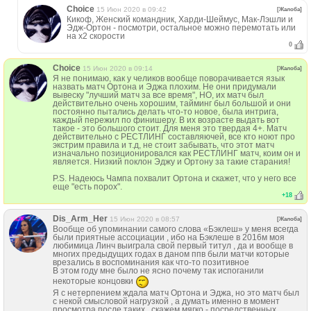
Choice
15 Июн 2020 в 09:42
[Жалоба]
Кикоф, Женский командник, Харди-Шеймус, Мак-Лэшли и
Эдж-Ортон - посмотри, остальное можно перемотать или
на х2 скорости
0
Choice
15 Июн 2020 в 09:14
[Жалоба]
Я не понимаю, как у челиков вообще поворачивается язык
назвать матч Ортона и Эджа плохим. Не они придумали
вывеску "лучший матч за все время", НО, их матч был
действительно очень хорошим, тайминг был большой и они
постоянно пытались делать что-то новое, была интрига,
каждый пережил по финишеру. В их возрасте выдать вот
такое - это большого стоит. Для меня это твердая 4+. Матч
действительно с РЕСТЛИНГ составляючей, все кто ноют про
экстрим правила и т.д, не стоит забывать, что этот матч
изначально позиционировался как РЕСТЛИНГ матч, коим он и
является. Низкий поклон Эджу и Ортону за такие старания!
P.S. Надеюсь Чампа похвалит Ортона и скажет, что у него все
еще "есть порох".
+
18
Dis_Arm_Her
15 Июн 2020 в 08:57
[Жалоба]
Вообще об упоминании самого слова «Бэклеш» у меня всегда
были приятные ассоциации , ибо на Бэклеше в 2016м моя
любимица Линч выиграла свой первый титул , да и вообще в
многих предыдущих годах в даном ппв были матчи которые
врезались в воспоминания как что-то позитивное
В этом году мне было не ясно почему так испоганили
некоторые концовки
Я с нетерпением ждала матч Ортона и Эджа, но это матч был
с некой смысловой нагрузкой , а думать именно в момент
просмотра после таких , скажем мягко - посредственных