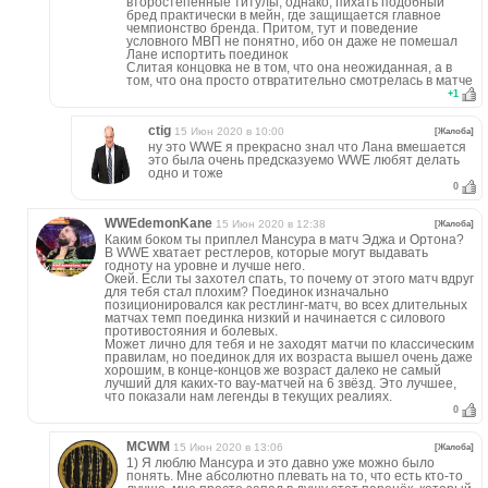
второстепенные титулы, однако, пихать подобный
бред практически в мейн, где защищается главное
чемпионство бренда. Притом, тут и поведение
условного МВП не понятно, ибо он даже не помешал
Лане испортить поединок
Слитая концовка не в том, что она неожиданная, а в
том, что она просто отвратительно смотрелась в матче
+
1
ctig
15 Июн 2020 в 10:00
[Жалоба]
ну это WWE я прекрасно знал что Лана вмешается
это была очень предсказуемо WWE любят делать
одно и тоже
0
WWEdemonKane
15 Июн 2020 в 12:38
[Жалоба]
Каким боком ты приплел Мансура в матч Эджа и Ортона?
В WWE хватает рестлеров, которые могут выдавать
годноту на уровне и лучше него.
Окей. Если ты захотел спать, то почему от этого матч вдруг
для тебя стал плохим? Поединок изначально
позиционировался как рестлинг-матч, во всех длительных
матчах темп поединка низкий и начинается с силового
противостояния и болевых.
Может лично для тебя и не заходят матчи по классическим
правилам, но поединок для их возраста вышел очень даже
хорошим, в конце-концов же возраст далеко не самый
лучший для каких-то вау-матчей на 6 звёзд. Это лучшее,
что показали нам легенды в текущих реалиях.
0
MCWM
15 Июн 2020 в 13:06
[Жалоба]
1) Я люблю Мансура и это давно уже можно было
понять. Мне абсолютно плевать на то, что есть кто-то