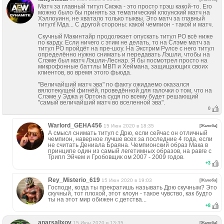
Матч за главный титул Смэка - это просто трэш какой-то. Его
можно было бы принять за тематический клоунский матч на
Хэллоуинн, не хватало только тыквы. Это матч за главный
титул! Мда... С другой стороны: какой чемпион - такой и матч.
Скучный Макинтайр продолжает опускать титул РО всё ниже
по карду. Если ничего с этим не делать, то на Слэме матч за
титул РО пройдёт на пре-шоу. На Экстрим Рулсе с него титул
определённо нужно снимать и передавать Лэшли, чтобы на
Слэме был матч Лэшли-Леснар. Я бы посмотрел просто на
микрофонные баттлы МВП и Хеймана, защищающих своих
клиентов, во время этого фьюда.
"Величайший матч эва" по факту ожидаемо оказался
вялотекущей фигнёй, проведённой для галочки о том, что на
Слэме у Эджа и Ортона судя по всему будет решающий
"самый величайший матч во вселенной эва".
0
Warlord_GEHA456
15 Июн 2020 в 18:35
[Жалоба]
А смысл снимать титул с Дрю, если сейчас он отличный
чемпион, наверное лучше всех за последние 4 года, если
не считать Дениала Браяна. Чемпионский образ Мака в
принципе один из самый легетимных образов, на равге с
Трипл Эйчем и Гробовщик ом 2007 - 2009 годов.
+
3
Rey_Misterio_619
15 Июн 2020 в 19:03
[Жалоба]
Господи, когда ты прекратишь называть Дрю скучным? Это
скучный, тот плохой, этот клоун - такое чувство, как будто
ты на этот мир обижен с детства...
+
8
anarsalixov
15 Июн 2020 в 13:35
[Жалоба]