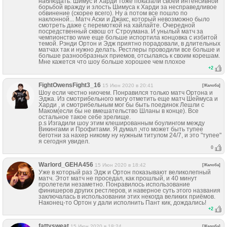
наблюдать. Шимус и Харди тоже показали своей интенсивной
борьбой вражду и злость Шимуса к Харди за несправедливое
обвинение (скорее всего). Ну а потом все пошло по
наклонной... Матч Аски и Джакс, который невозможно было
смотреть даже с перемоткой на хайлайтe. Очередной
посредственный сквош от Строумана. И унылый матч за
чемпионство wwe еще больше испортила концовка с избитой
темой. Рэнди Ортон и Эдж приятно порадовали, в длительных
матчах так и нужно делать. Рестлеры проводили все больше и
больше разнообразных приемов, отсылаясь к своим корешам.
Мне кажется что шоу больше хорошее чем плохое
+
2
FightOwensFight3_16
15 Июн 2020 в 20:41
[Жалоба]
Шоу если честно ниочем. Понравился только матч Ортона и
Эджа. Из смотрибельного могу отметить еще матч Шеймуса и
Харди , и смотрибельным мог бы быть поединок Лешли с
Маком(если бы не вмешательство Шланы в конце). Все
остальное такое себе зрелище.
p.s Изгадили шоу этим клешированным боулингом между
Викингами и Профитами. Я думал ,что может быть тупее
беготни за нахер никому ну нужным титулом 24/7, и это "тупее"
я сегодня увидел.
0
Warlord_GEHA456
15 Июн 2020 в 18:42
[Жалоба]
Уже в который раз Эдж и Ортон показывают великолепный
матч. Этот матч не проседал, как прошлый, и 40 минут
пролетели незаметно. Понравилось использование
финишеров других рестлеров, и наверное суть этого названия
заключалась в использовании этих некогда великих приёмов.
Наконец-то Ортон у дали исполнить Пант кик, дождались!
+
2
fattysweat
15 Июн 2020 в 18:24
[Жалоба]