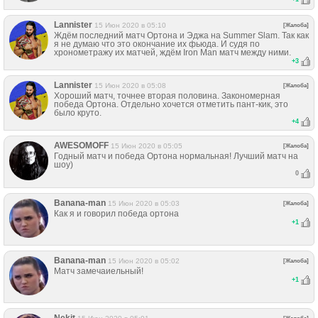
Lannister
15 Июн 2020 в 05:10
[Жалоба]
Ждём последний матч Ортона и Эджа на Summer Slam. Так как
я не думаю что это окончание их фьюда. И судя по
хронометражу их матчей, ждём Iron Man матч между ними.
+
3
Lannister
15 Июн 2020 в 05:08
[Жалоба]
Хороший матч, точнее вторая половина. Закономерная
победа Ортона. Отдельно хочется отметить пант-кик, это
было круто.
+
4
AWESOMOFF
15 Июн 2020 в 05:05
[Жалоба]
Годный матч и победа Ортона нормальная! Лучший матч на
шоу)
0
Banana-man
15 Июн 2020 в 05:03
[Жалоба]
Как я и говорил победа ортона
+
1
Banana-man
15 Июн 2020 в 05:02
[Жалоба]
Матч замечаиельный!
+
1