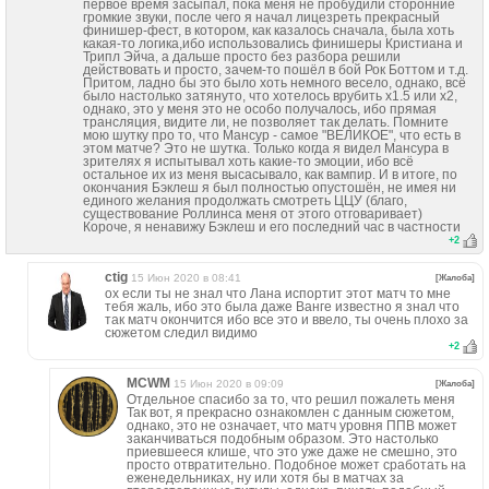
первое время засыпал, пока меня не пробудили сторонние
громкие звуки, после чего я начал лицезреть прекрасный
финишер-фест, в котором, как казалось сначала, была хоть
какая-то логика,ибо использовались финишеры Кристиана и
Трипл Эйча, а дальше просто без разбора решили
действовать и просто, зачем-то пошёл в бой Рок Боттом и т.д.
Притом, ладно бы это было хоть немного весело, однако, всё
было настолько затянуто, что хотелось врубить x1.5 или x2,
однако, это у меня это не особо получалось, ибо прямая
трансляция, видите ли, не позволяет так делать. Помните
мою шутку про то, что Мансур - самое "ВЕЛИКОЕ", что есть в
этом матче? Это не шутка. Только когда я видел Мансура в
зрителях я испытывал хоть какие-то эмоции, ибо всё
остальное их из меня высасывало, как вампир. И в итоге, по
окончания Бэклеш я был полностью опустошён, не имея ни
единого желания продолжать смотреть ЦЦУ (благо,
существование Роллинса меня от этого отговаривает)
Короче, я ненавижу Бэклеш и его последний час в частности
+
2
ctig
15 Июн 2020 в 08:41
[Жалоба]
ох если ты не знал что Лана испортит этот матч то мне
тебя жаль, ибо это была даже Ванге известно я знал что
так матч окончится ибо все это и ввело, ты очень плохо за
сюжетом следил видимо
+
2
MCWM
15 Июн 2020 в 09:09
[Жалоба]
Отдельное спасибо за то, что решил пожалеть меня
Так вот, я прекрасно ознакомлен с данным сюжетом,
однако, это не означает, что матч уровня ППВ может
заканчиваться подобным образом. Это настолько
приевшееся клише, что это уже даже не смешно, это
просто отвратительно. Подобное может сработать на
еженедельниках, ну или хотя бы в матчах за