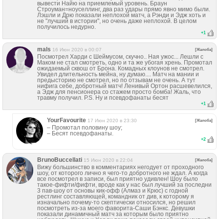
вывести Найю на приемлемый уровень. Браун
Строуман=ноуселлинг, два раз удары прямо явно мимо были.
Лэшли и Дрю показали неплохой матч, а Рэнди и Эдж хоть и
не "лучший в истории", но очень даже неплохой. В целом
получилось недурно.
+
1
mals
16 Июн 2020 в 00:07
[Жалоба]
Посмотрел Харди с Шеймусом, скучно.. Ная ужос... Лешли с
Маком не стал смотреть, одно и та же убогая хрень. Промотал
ожидаемый сквош от Брона. Комадных клоунов не смотрел.
Увидел длительность мейна, ну думаю.... Матч на мании и
предысторию не смотрел, но по отзывам не очень. А тут
нифига себе, добротный матч! Ленивый Ортон расшевелился,
а Эдж для пенсионера со стажем просто бомба! Жаль, что
травму получил. P.S. Ну и псевдофанаты бесят
+
1
YourFavourite
17 Июн 2020 в 23:30
[Жалоба]
– Промотал половину шоу;
– Бесят псевдофанаты.
+
2
BrunoBuccellati
15 Июн 2020 в 22:04
[Жалоба]
Вижу большинство в комментариях негодует от проходного
шоу, от которого лично я чего-то добротного не ждал. А когда
все посмотрел в записи, был приятно удивлен! Шоу было
такое-фифти/фифти, вроде как у нас был лучший за последни
3 пав-шоу от основы кик-офф (Алмаз и Крюс) с годной
рестлинг составляющей, командник от див, к которому я
изначально почему-то скептически относился, но решил
посмотреть из-за моего фаворита-Саши Бэнкс. Девушки
показали динамичный матч за которым было приятно