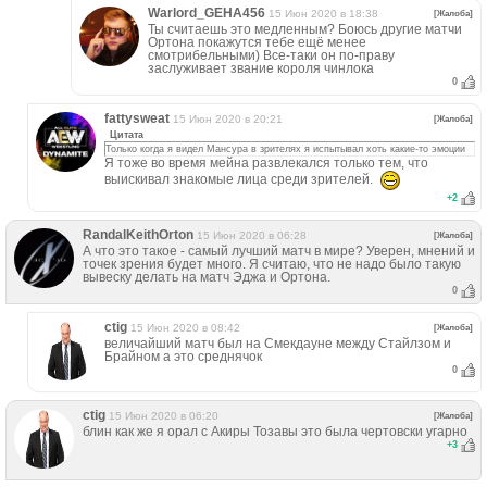
Warlord_GEHA456
15 Июн 2020 в 18:38
[Жалоба]
Ты считаешь это медленным? Боюсь другие матчи
Ортона покажутся тебе ещё менее
смотрибельными) Все-таки он по-праву
заслуживает звание короля чинлока
0
fattysweat
15 Июн 2020 в 20:21
[Жалоба]
Цитата
Только когда я видел Мансура в зрителях я испытывал хоть какие-то эмоции
Я тоже во время мейна развлекался только тем, что
выискивал знакомые лица среди зрителей.
+
2
RandalKeithOrton
15 Июн 2020 в 06:28
[Жалоба]
А что это такое - самый лучший матч в мире? Уверен, мнений и
точек зрения будет много. Я считаю, что не надо было такую
вывеску делать на матч Эджа и Ортона.
0
ctig
15 Июн 2020 в 08:42
[Жалоба]
величайший матч был на Смекдауне между Стайлзом и
Брайном а это среднячок
0
ctig
15 Июн 2020 в 06:20
[Жалоба]
блин как же я орал с Акиры Тозавы это была чертовски угарно
+
3