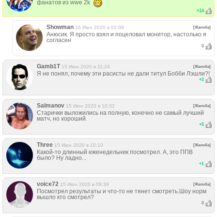
фанатов из wwe 2k
+
14
Showman
16 Июн 2020 в 02:09
[Жалоба]
Анюсик. Я просто взял и поцеловал монитор, настолько я
согласен
0
Gamb1T
15 Июн 2020 в 11:24
[Жалоба]
Я не понял, почему эти расисты не дали титул Бобби Лэшли?!
+
2
Salmanov
15 Июн 2020 в 10:32
[Жалоба]
Старички выложились на полную, конечно не самый лучший
матч, но хороший.
+
5
Three
15 Июн 2020 в 10:10
[Жалоба]
Какой-то длинный еженедельник посмотрел. А, это ППВ
было? Ну ладно...
+
1
voice72
15 Июн 2020 в 09:39
[Жалоба]
Посмотрел результаты и что-то не тянет смотреть.Шоу норм
вышло кто смотрел?
0