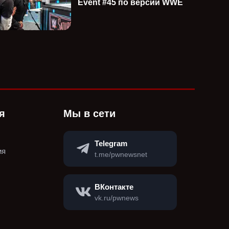
Event #45 по версии WWE
я
Мы в сети
Telegram
ия
t.me/pwnewsnet
ВКонтакте
vk.ru/pwnews