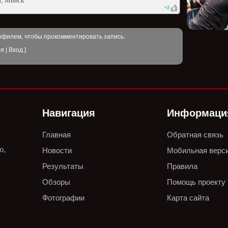
а; Минск
+
2
офилем, чтобы прокомментировать запись.
ия
|
Вход
]
Навигация
Информаци
Главная
Обратная связь
ю,
Новости
Мобильная верс
Результаты
Правила
Обзоры
Помощь проекту
Фотографии
Карта сайта