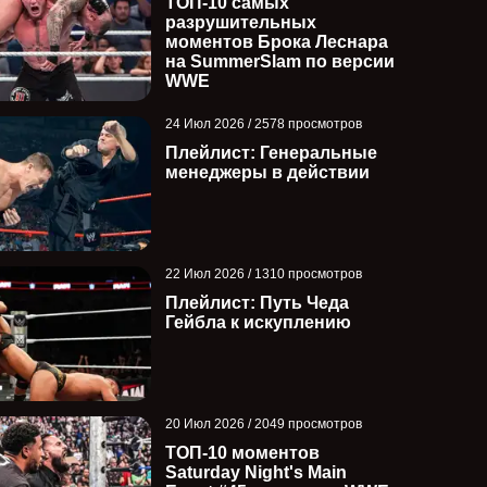
ТОП-10 самых
разрушительных
моментов Брока Леснара
на SummerSlam по версии
WWE
Результаты AEW Grand Slam
Как матч титулы 
24 Июл 2026 / 2578 просмотров
Mexico 2026
титулов повлиял
Плейлист: Генеральные
телевизионные ре
менеджеры в действии
22 Июл 2026 / 1310 просмотров
Плейлист: Путь Чеда
Гейбла к искуплению
20 Июл 2026 / 2049 просмотров
ТОП-10 моментов
Saturday Night's Main