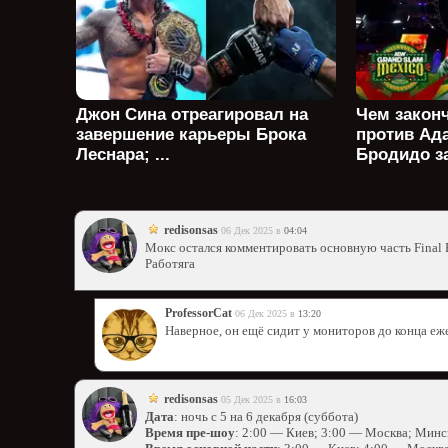
Джон Сина отреагировал на
Чем закон
завершение карьеры Брока
против Ад
Леснара; ...
Бродидо за 
redisonsas
06 Дек 2025 в
04:04
Мокс остался комментировать основную часть Final 
Работяга
ProfessorCat
06 Дек 2025 в
13:20
Наверное, он ещё сидит у мониторов до конца еж
redisonsas
05 Дек 2025 в
16:03
Дата
: ночь с 5 на 6 декабря (суббота)
Время пре-шоу
: 2:00 — Киев; 3:00 — Москва; Минс