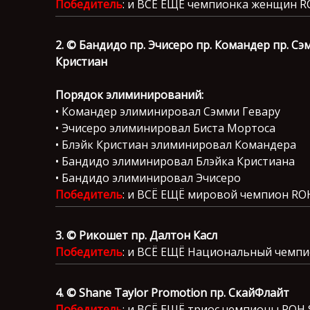
Победитель
: и ВСЁ ЕЩЁ чемпионка женщин 
2. © Бандидо пр. Эчисеро пр. Командер пр. Сэ
Кристиан
Порядок элиминирований:
• Командер элиминировал Сэмми Гевару
• Эчисеро элиминировал Биста Мортоса
• Блэйк Кристиан элиминировал Командера
• Бандидо элиминировал Блэйка Кристиана
• Бандидо элиминировал Эчисеро
Победитель
: и ВСЁ ЕЩЁ мировой чемпион RO
3. © Рикошет пр. Далтон Касл
Победитель
: и ВСЁ ЕЩЁ Национальный чемп
4. © Shane Taylor Promotion пр. СкайФлайт
Победитель
: и ВСЁ ЕЩЁ триос чемпионы ROH 