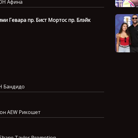
ROH Афина
мми Гевара пр. Бист Мортос пр. Блэйк
H Бандидо
ион AEW Рикошет
Shane Taylor Promotion