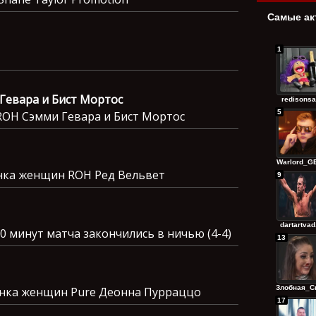
Самые ак
1
 Гевара и Бист Мортос
redisonsa
5
ROH Сэмми Гевара и Бист Мортос
Warlord_GE
нка женщин ROH Ред Вельвет
9
dartartvad.
30 минут матча закончились в ничью (4-4)
13
Злобная_Сп
онка женщин Pure Деонна Пурраццо
17