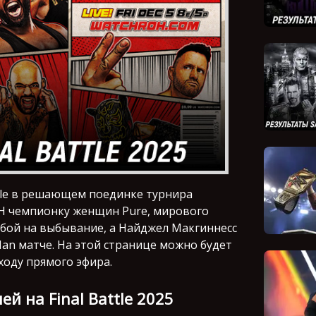
ttle в решающем поединке турнира
H чемпионку женщин Pure, мирового
бой на выбывание, а Найджел Макгиннесс
Man матче. На этой странице можно будет
ходу прямого эфира.
й на Final Battle 2025