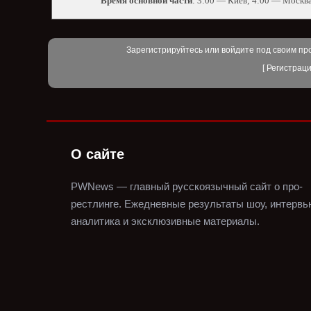
Время основной части
: 3:00 — Киев; 4:00 — Москв
Зарегистрируйтесь или войдите под своим пр
[
Регистрац
О сайте
PWNews — главный русскоязычный сайт о про-
рестлинге.
Ежедневные результаты шоу, интервь
аналитика и эксклюзивные материалы.