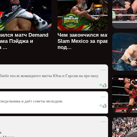
чился матч Demand
Чем закончился матч на Grand
ама Пэйджа и
Slam Mexico за право выхода
...
под...
⋯
Battle после командного матча Юты и Гарсии на пре-шоу.
+
6
⋯
енедельника и даёт советы молодым.
+
2
⋯
к