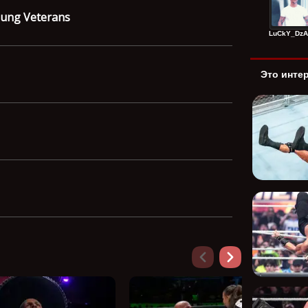
oung Veterans
LuCkY_DzAg
Это инте