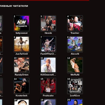
тивные читатели
2
3
4
s
fattysweat
Heede
Trasher
6
7
8
...
JusTaVinO
FanOfTheCl...
AlexxN
10
11
12
..
RandyОrton
KillOwensK...
WeRuNi
14
15
16
...
Kvoterbek
Fruitcake
1ceN1ce
18
19
20